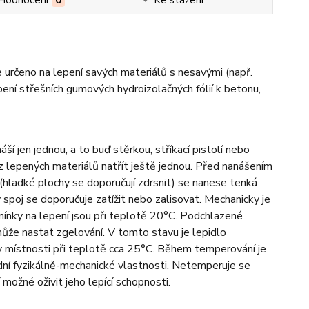
 určeno na lepení savých materiálů s nesavými (např.
pení střešních gumových hydroizolačných fólií k betonu,
í jen jednou, a to buď stěrkou, stříkací pistolí nebo
z lepených materiálů natřít ještě jednou. Před nanášením
(hladké plochy se doporučují zdrsnit) se nanese tenká
spoj se doporučuje zatížit nebo zalisovat. Mechanicky je
ínky na lepení jsou při teplotě 20°C. Podchlazené
 může nastat zgelování. V tomto stavu je lepidlo
 místnosti při teplotě cca 25°C. Během temperování je
dní fyzikálně-mechanické vlastnosti. Netemperuje se
možné oživit jeho lepící schopnosti.