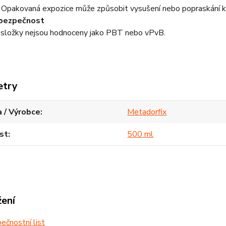
pakovaná expozice může způsobit vysušení nebo popraskání k
ebezpečnost
 složky nejsou hodnoceny jako PBT nebo vPvB.
etry
 / Výrobce
Metadorfix
st
500 ml
žení
čnostní list