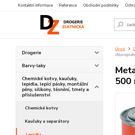
Kontaktní informace
Reference
Obchodní podmínky
Ochra
Úvod
C
Drogerie
chloroprén
Barvy-laky
Meta
500 
Chemické kotvy, kaučuky,
lepidla, lepící pásky, montážní
pěny, silikony, těsnění, tmely a
příslušenství
Chemické kotvy
Kaučuky a separátory
Lepidla