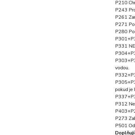
P210 Chra
P243 Prov
P261 Zam
P271 Pou
P280 Použ
P301+P31
P331 NE
P304+P34
P303+P36
vodou.
P332+P31
P305+P35
pokud je 
P337+P31
P312 Necí
P403+P23
P273 Zabr
P501 Ods
Doplňují