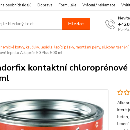
na osobních údajů
Doprava
Formuláře
Vrácení / reklamace
Vráti
Nevíte
Hledat
+420
Po-Pá:
hemické kotvy, kaučuky, lepidla, lepící pásky, montážní pěny, silikony, těsnění,
ové lepidlo Alkaprén 50 Plus 500 ml
dorfix kontaktní chloroprénové 
ml
Alkapr
které 
beton, 
lepení