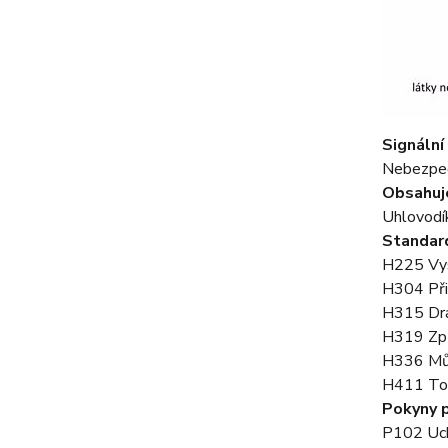
Signální
Nebezpe
Obsahuj
Uhlovodí
Standard
H225 Vyso
H304 Při 
H315 Dráž
H319 Způ
H336 Můž
H411 Toxi
Pokyny 
P102 Uch