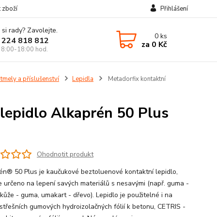
t zboží
Přihlášení
 si rady? Zavolejte.
0
ks
 224 818 812
za
0 Kč
 8:00-18:00 hod.
 tmely a příslušenství
Lepidla
Metadorfix kontaktní
lepidlo Alkaprén 50 Plus
Ohodnotit produkt
én® 50 Plus je kaučukové beztoluenové kontaktní lepidlo,
je určeno na lepení savých materiálů s nesavými (např. guma -
kůže - guma, umakart - dřevo). Lepidlo je použitelné i na
 střešních gumových hydroizolačných fólií k betonu, CETRIS -