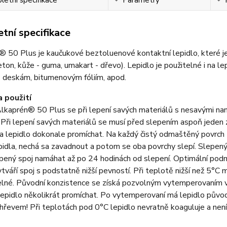
tní specifikace
 50 Plus je kaučukové beztoluenové kontaktní lepidlo, které je
ton, kůže - guma, umakart - dřevo). Lepidlo je použitelné i na le
 deskám, bitumenovým fóliím, apod.
 použití
lkaprén® 50 Plus se při lepení savých materiálů s nesavými nanáš
Při lepení savých materiálů se musí před slepením aspoň jeden 
a lepidlo dokonale promíchat. Na každý čistý odmaštěný povrch 
pidla, nechá sa zavadnout a potom se oba povrchy slepí. Slepený 
ený spoj namáhat až po 24 hodinách od slepení. Optimální podm
ytváří spoj s podstatně nižší pevností. Při teplotě nižší než 5°C
elné. Původní konzistence se získá pozvolným vytemperovaním v
epidlo několikrát promíchat. Po vytemperovaní má lepidlo půvo
řevem! Při teplotách pod 0°C lepidlo nevratně koaguluje a není 