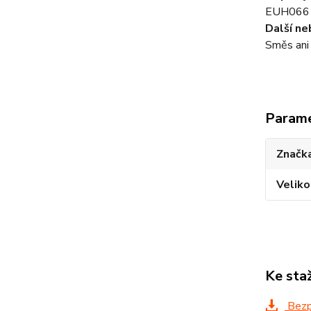
EUH066 O
Další n
Směs ani
Param
Značka
Veliko
Ke sta
Bezpe