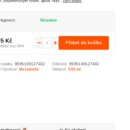
, bitumenovým fóliím, apod. Náv...
celý popis
tupnost
Skladem
5 Kč
Přidat do košíku
,89 Kč
bez DPH
roduktu:
8595100127402
EAN kód:
8595100127402
/ Výrobce:
Metadorfix
Velikost:
500 ml
Hodnocení
0
Ke stažení