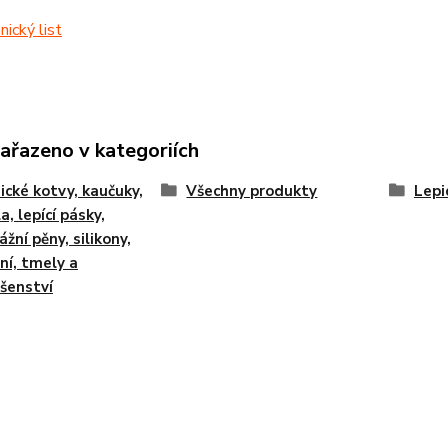
ický list
zařazeno v kategoriích
cké kotvy, kaučuky,
Všechny produkty
Lepi
a, lepící pásky,
žní pěny, silikony,
ní, tmely a
ušenství