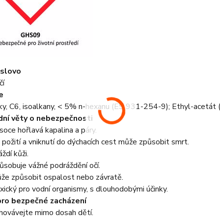
 slovo
čí
e
ky, C6, isoalkany, < 5% n-hexanu (ES 931-254-9); Ethyl-acetá
ní věty o nebezpečnosti
ce hořlavá kapalina a páry.
požití a vniknutí do dýchacích cest může způsobit smrt.
dí kůži.
sobuje vážné podráždění očí.
e způsobit ospalost nebo závratě.
cký pro vodní organismy, s dlouhodobými účinky.
pro bezpečné zacházení
ovávejte mimo dosah dětí.