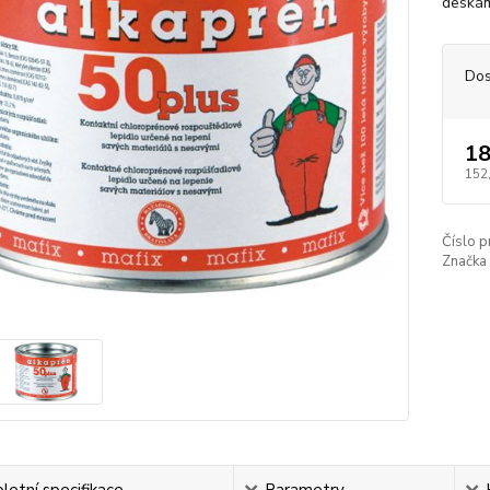
deskám
Dos
18
152
Číslo p
Značka 
etní specifikace
Parametry