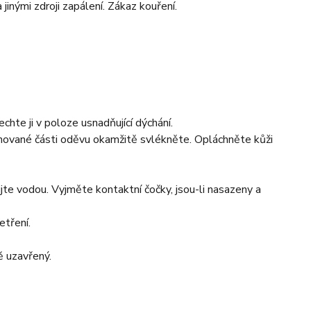
inými zdroji zapálení. Zákaz kouření.
 ji v poloze usnadňující dýchání.
ané části oděvu okamžitě svlékněte. Opláchněte kůži
vodou. Vyjměte kontaktní čočky, jsou-li nasazeny a
tření.
 uzavřený.