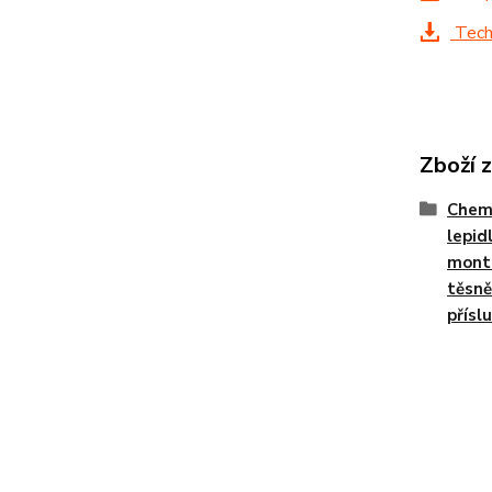
Techn
Zboží 
Chemi
lepidl
montá
těsně
přísl