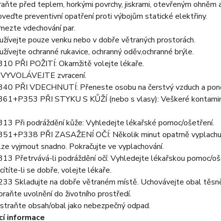
ňte před teplem, horkými povrchy, jiskrami, otevřeným ohněm a j
eďte preventivní opatření proti výbojům statické elektřiny.
ezte vdechování par.
žívejte pouze venku nebo v dobře větraných prostorách.
ívejte ochranné rukavice, ochranný oděv,ochranné brýle.
0 PŘI POŽITÍ: Okamžitě volejte lékaře.
VYVOLÁVEJTE zvracení.
0 PŘI VDECHNUTÍ: Přeneste osobu na čerstvý vzduch a ponechte
1+P353 PŘI STYKU S KŮŽÍ (nebo s vlasy): Veškeré kontaminov
3 Při podráždění kůže: Vyhledejte lékařské pomoc/ošetření.
1+P338 PŘI ZASAŽENÍ OČÍ: Několik minut opatrně vyplachujte 
lze vyjmout snadno. Pokračujte ve vyplachování.
3 Přetrvává-li podráždění očí: Vyhledejte lékařskou pomoc/oše
títe-li se dobře, volejte lékaře.
3 Skladujte na dobře větraném místě. Uchovávejte obal těsně
aňte uvolnění do životního prostředí.
traňte obsah/obal jako nebezpečný odpad.
cí informace