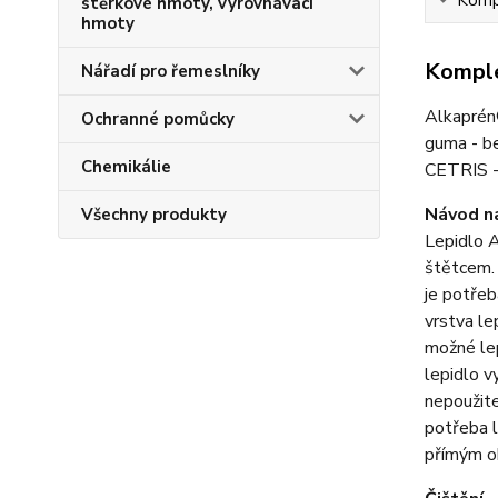
stěrkové hmoty, vyrovnávací
hmoty
Komple
Nářadí pro řemeslníky
Alkaprén®
Ochranné pomůcky
guma - be
Chemikálie
CETRIS -
Návod na
Všechny produkty
Lepidlo A
štětcem. 
je potřeb
vrstva le
možné lep
lepidlo v
nepoužit
potřeba l
přímým oh