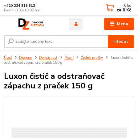
0
ks
+420 224 818 812
za
0 Kč
Po-Pá: 8:00-18:00 hod.
Menu
Hledat
Úvod
Drogerie
Domácnost
Praní
Čističe pračky
Luxon čistič a
odstraňovač zápachu z praček 150 g
Luxon čistič a odstraňovač
zápachu z praček 150 g