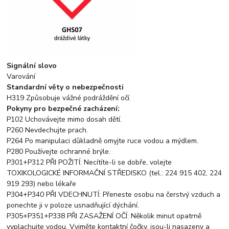
Signální slovo
Varování
Standardní věty o nebezpečnosti
H319 Způsobuje vážné podráždění očí.
Pokyny pro bezpečné zacházení:
P102 Uchovávejte mimo dosah dětí.
P260 Nevdechujte prach.
P264 Po manipulaci důkladně omyjte ruce vodou a mýdlem.
P280 Používejte ochranné brýle.
P301+P312 PŘI POŽITÍ: Necítíte-li se dobře, volejte
TOXIKOLOGICKÉ INFORMAČNÍ STŘEDISKO (tel.: 224 915 402, 224
919 293) nebo lékaře
P304+P340 PŘI VDECHNUTÍ: Přeneste osobu na čerstvý vzduch a
ponechte ji v poloze usnadňující dýchání.
P305+P351+P338 PŘI ZASAŽENÍ OČÍ: Několik minut opatrně
vyplachujte vodou. Vyjměte kontaktní čočky, jsou-li nasazeny a