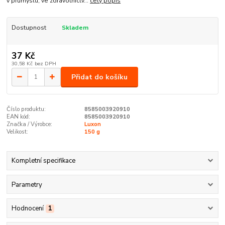
v průmyslu, ve zdravotnictv...
celý popis
Dostupnost
Skladem
37 Kč
30,58 Kč
bez DPH
Přidat do košíku
Číslo produktu:
8585003920910
EAN kód:
8585003920910
Značka / Výrobce:
Luxon
Velikost:
150 g
Kompletní specifikace
Parametry
Hodnocení
1