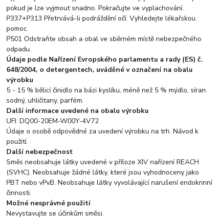
pokud je lze vyjmout snadno. Pokračujte ve vyplachování.
P337+P313 Přetrvává-li podráždění očí: Vyhledejte lékařskou
pomoc.
P501 Odstraňte obsah a obal ve sběrném místě nebezpečného
odpadu.
Údaje podle Nařízení Evropského parlamentu a rady (ES) č.
648/2004, o detergentech, uváděné v označení na obalu
výrobku
5 - 15 % bělicí činidlo na bázi kyslíku, méně než 5 % mýdlo, síran
sodný, uhličitany, parfém.
Další informace uvedené na obalu výrobku
UFI: DQ00-20EM-W00Y-4V72
Údaje o osobě odpovědné za uvedení výrobku na trh. Návod k
použití.
Další nebezpečnost
Směs neobsahuje látky uvedené v příloze XIV nařízení REACH
(SVHC). Neobsahuje žádné látky, které jsou vyhodnoceny jako
PBT nebo vPvB. Neobsahuje látky vyvolávající narušení endokrinní
činnosti.
Možné nesprávné použití
Nevystavujte se účinkům směsi.