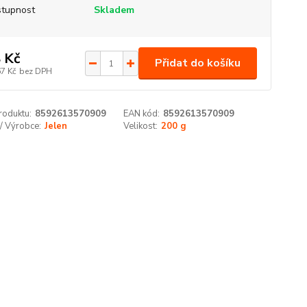
tupnost
Skladem
 Kč
Přidat do košíku
67 Kč
bez DPH
roduktu:
8592613570909
EAN kód:
8592613570909
/ Výrobce:
Jelen
Velikost:
200 g