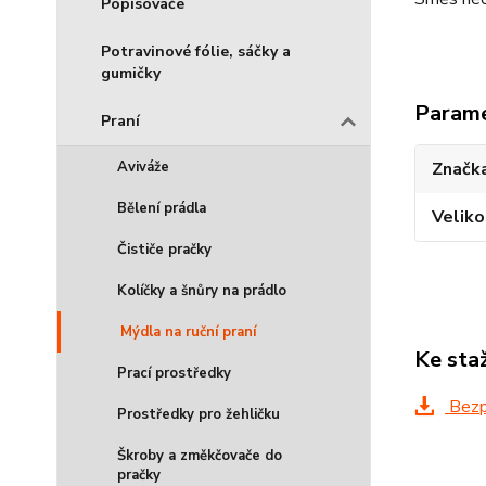
Popisovače
Potravinové fólie, sáčky a
gumičky
Param
Praní
Značka
Aviváže
Bělení prádla
Veliko
Čističe pračky
Kolíčky a šnůry na prádlo
Mýdla na ruční praní
Ke sta
Prací prostředky
Bezpe
Prostředky pro žehličku
Škroby a změkčovače do
pračky