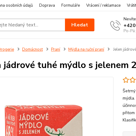
na osobních údajů
Doprava
Formuláře
Vrácení / reklamace
Vráti
Nevíte
Hledat
+420
Po-Pá:
rogerie
Domácnost
Praní
Mýdla na ruční praní
Jelen jádrov
n jádrové tuhé mýdlo s jelenem 
Šetrný
mýdla.
účinnos
přitom
Klasifi