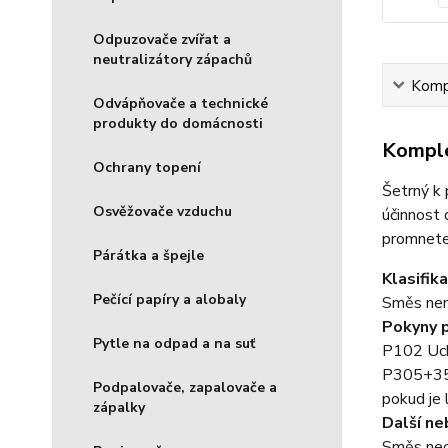
Odpuzovače zvířat a
neutralizátory zápachů
Kompl
Odvápňovače a technické
produkty do domácnosti
Komple
Ochrany topení
Šetrný k 
Osvěžovače vzduchu
účinnost 
promnete
Párátka a špejle
Klasifik
Pečící papíry a alobaly
Směs není
Pokyny 
Pytle na odpad a na suť
P102 Uch
P305+351
Podpalovače, zapalovače a
pokud je 
zápalky
Další n
Směs neob