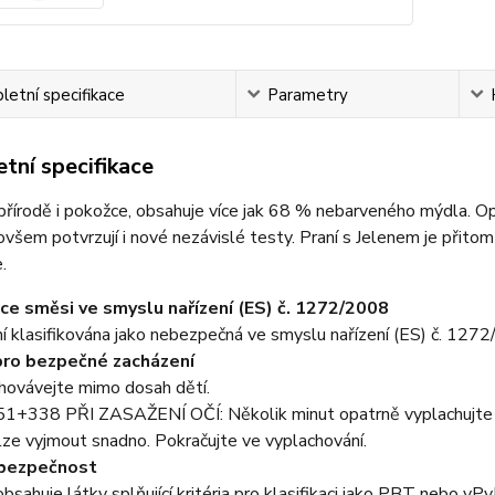
etní specifikace
Parametry
tní specifikace
přírodě i pokožce, obsahuje více jak 68 % nebarveného mýdla. Op
ovšem potvrzují i nové nezávislé testy. Praní s Jelenem je přito
.
ace směsi ve smyslu nařízení (ES) č. 1272/2008
 klasifikována jako nebezpečná ve smyslu nařízení (ES) č. 127
pro bezpečné zacházení
ovávejte mimo dosah dětí.
+338 PŘI ZASAŽENÍ OČÍ: Několik minut opatrně vyplachujte vod
lze vyjmout snadno. Pokračujte ve vyplachování.
ebezpečnost
sahuje látky splňující kritéria pro klasifikaci jako PBT nebo vPv