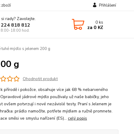
t zboží
Přihlášení
 si rady? Zavolejte.
0
ks
 224 818 812
za
0 Kč
 8:00-18:00 hod.
é tuhé mýdlo s jelenem 200 g
200 g
Ohodnotit produkt
 k přírodě i pokožce, obsahuje více jak 68 % nebarveného
 Opravdové jádrové mýdlo používaly už naše babičky, jeho
t ovšem potvrzují i nové nezávislé testy. Praní s Jelenem je
 hračka: prádlo namočíte, potřete mýdlem a ručně promnete.
kace směsi ve smyslu nařízení (ES)...
celý popis