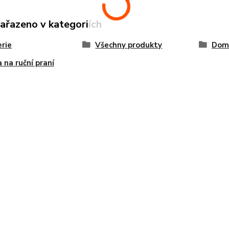
zařazeno v kategoriích
rie
Všechny produkty
Dom
 na ruční praní