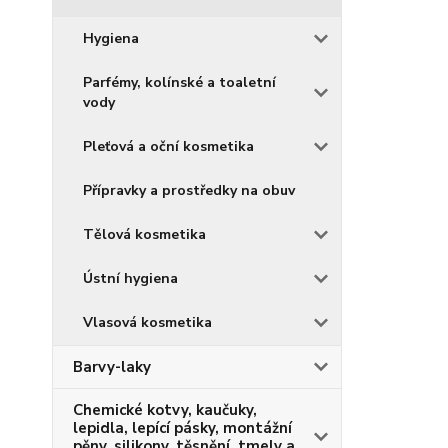
Hygiena
Parfémy, kolínské a toaletní
vody
Pleťová a oční kosmetika
Přípravky a prostředky na obuv
Tělová kosmetika
Ústní hygiena
Vlasová kosmetika
Barvy-laky
Chemické kotvy, kaučuky,
lepidla, lepící pásky, montážní
pěny, silikony, těsnění, tmely a