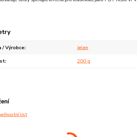
etry
 / Výrobce
Jelen
st
200 g
žení
čnostní list