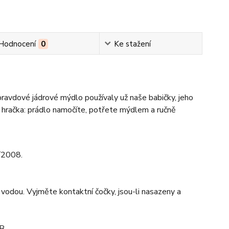
Hodnocení
0
Ke stažení
ravdové jádrové mýdlo používaly už naše babičky, jeho
m hračka: prádlo namočíte, potřete mýdlem a ručně
2/2008.
ou. Vyjměte kontaktní čočky, jsou-li nasazeny a
B.