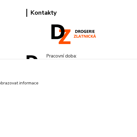
Kontakty
Pracovní doba:
+420 224 818 812
Po-Pá: 8:00-18:00 hod.
obrazovat informace
info@drogeriezlatnicka.cz
Vytvořeno na
Eshop-rychle.cz