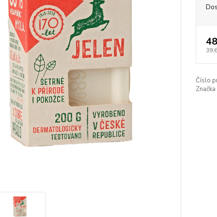
Dos
48
39,
Číslo p
Značka 