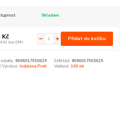
tupnost
Skladem
 Kč
Přidat do košíku
36 Kč
bez DPH
roduktu:
8586017550629
EAN kód:
8586017550629
/ Výrobce:
Indulona Profi
Velikost:
100 ml