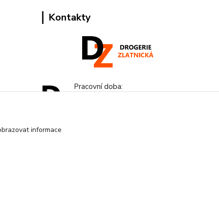
Kontakty
Pracovní doba:
+420 224 818 812
Po-Pá: 8:00-18:00 hod.
obrazovat informace
info@drogeriezlatnicka.cz
Vytvořeno na
Eshop-rychle.cz