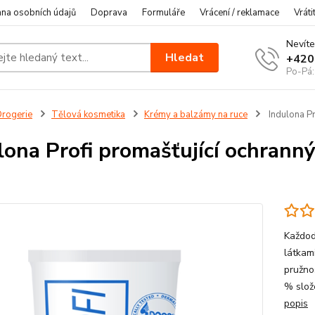
na osobních údajů
Doprava
Formuláře
Vrácení / reklamace
Vráti
Nevíte
Hledat
+420
Po-Pá:
rogerie
Tělová kosmetika
Krémy a balzámy na ruce
Indulona Pr
lona Profi promašťující ochrann
Každod
látkam
pružno
% slož
popis