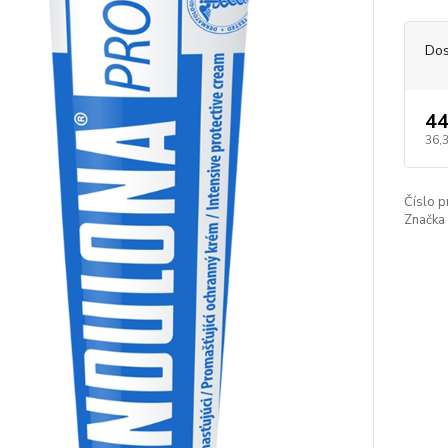
Dos
44
36,
Číslo p
Značka 