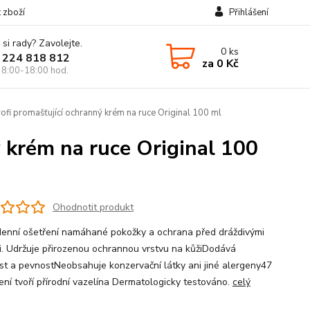
t zboží
Přihlášení
 si rady? Zavolejte.
0
ks
 224 818 812
za
0 Kč
 8:00-18:00 hod.
ofi promašťující ochranný krém na ruce Original 100 ml
ý krém na ruce Original 100
Ohodnotit produkt
enní ošetření namáhané pokožky a ochrana před dráždivými
i. Udržuje přirozenou ochrannou vrstvu na kůžiDodává
st a pevnostNeobsahuje konzervační látky ani jiné alergeny47
ení tvoří přírodní vazelína Dermatologicky testováno.
celý