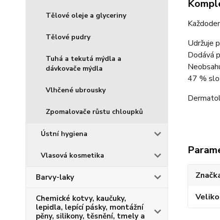
Komple
Tělové oleje a glyceriny
Každoden
Tělové pudry
Udržuje p
Dodává p
Tuhá a tekutá mýdla a
Neobsahuj
dávkovače mýdla
47 % slož
Vlhčené ubrousky
Dermatol
Zpomalovače růstu chloupků
Ústní hygiena
Param
Vlasová kosmetika
Značka
Barvy-laky
Veliko
Chemické kotvy, kaučuky,
lepidla, lepící pásky, montážní
pěny, silikony, těsnění, tmely a