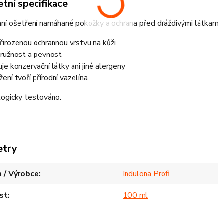
tní specifikace
ní ošetření namáhané pokožky a ochrana před dráždivými látkami
řirozenou ochrannou vrstvu na kůži
ružnost a pevnost
e konzervační látky ani jiné alergeny
ení tvoří přírodní vazelína
ogicky testováno.
etry
 / Výrobce
Indulona Profi
st
100 ml