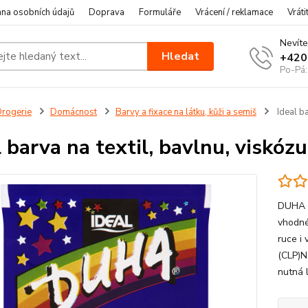
na osobních údajů
Doprava
Formuláře
Vrácení / reklamace
Vráti
Nevíte
Hledat
+420
Po-Pá:
rogerie
Domácnost
Barvy a fixace na látku, kůži a semiš
Ideal ba
l barva na textil, bavlnu, viskóz
DUHA b
vhodné 
ruce i 
(CLP)N
nutná 