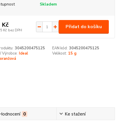
tupnost
Skladem
 Kč
Přidat do košíku
75 Kč
bez DPH
roduktu:
3045200475125
EAN kód:
3045200475125
/ Výrobce:
Ideal
Velikost:
15 g
oranžová
Hodnocení
0
Ke stažení