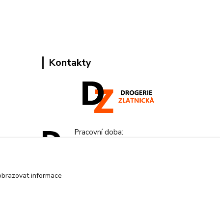
Kontakty
Pracovní doba:
+420 224 818 812
Po-Pá: 8:00-18:00 hod.
obrazovat informace
info@drogeriezlatnicka.cz