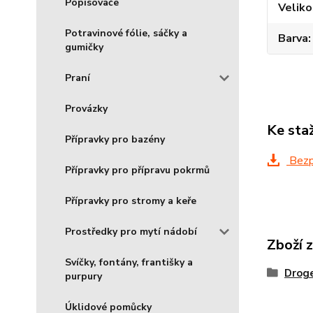
Popisovače
Veliko
Potravinové fólie, sáčky a
Barva
gumičky
Praní
Provázky
Ke sta
Přípravky pro bazény
Bezpe
Přípravky pro přípravu pokrmů
Přípravky pro stromy a keře
Prostředky pro mytí nádobí
Zboží 
Svíčky, fontány, františky a
Droge
purpury
Úklidové pomůcky