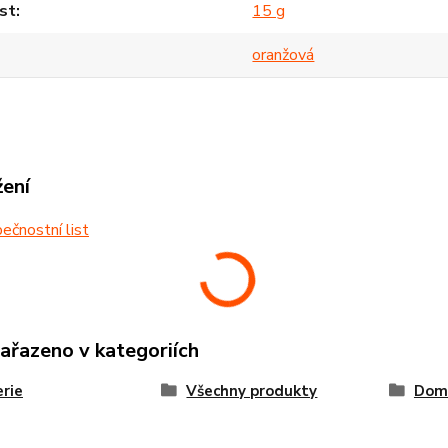
st
15 g
oranžová
žení
čnostní list
zařazeno v kategoriích
rie
Všechny produkty
Dom