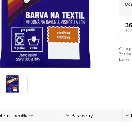
Dos
36
29,
Číslo p
Značka 
Barva:
etní specifikace
Parametry