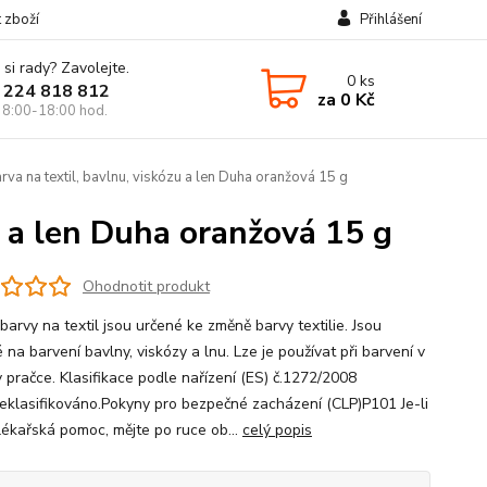
t zboží
Přihlášení
 si rady? Zavolejte.
0
ks
 224 818 812
za
0 Kč
 8:00-18:00 hod.
rva na textil, bavlnu, viskózu a len Duha oranžová 15 g
u a len Duha oranžová 15 g
Ohodnotit produkt
arvy na textil jsou určené ke změně barvy textilie. Jsou
na barvení bavlny, viskózy a lnu. Lze je používat při barvení v
v pračce. Klasifikace podle nařízení (ES) č.1272/2008
eklasifikováno.Pokyny pro bezpečné zacházení (CLP)P101 Je-li
lékařská pomoc, mějte po ruce ob...
celý popis