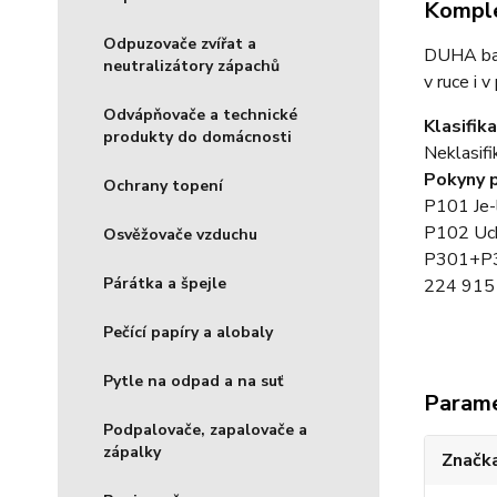
Komple
Odpuzovače zvířat a
DUHA barv
neutralizátory zápachů
v ruce i v
Odvápňovače a technické
Klasifik
produkty do domácnosti
Neklasifi
Pokyny 
Ochrany topení
P101 Je-l
P102 Uch
Osvěžovače vzduchu
P301+P31
Párátka a špejle
224 915
Pečící papíry a alobaly
Pytle na odpad a na suť
Param
Podpalovače, zapalovače a
zápalky
Značka