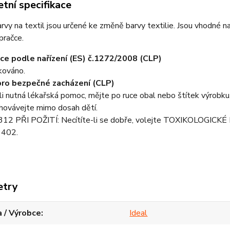
tní specifikace
y na textil jsou určené ke změně barvy textilie. Jsou vhodné na b
 pračce.
ace podle nařízení (ES) č.1272/2008 (CLP)
kováno.
pro bezpečné zacházení (CLP)
i nutná lékařská pomoc, mějte po ruce obal nebo štítek výrobku
ovávejte mimo dosah dětí.
2 PŘI POŽITÍ: Necítíte-li se dobře, volejte TOXIKOLOGIC
 402.
etry
 / Výrobce
Ideal