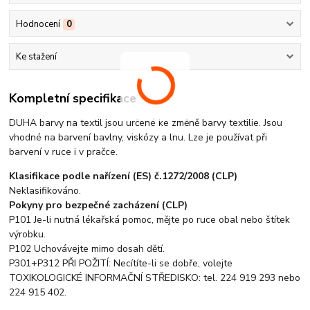
Hodnocení
0
Ke stažení
Kompletní specifikace
DUHA barvy na textil jsou určené ke změně barvy textilie. Jsou
vhodné na barvení bavlny, viskózy a lnu. Lze je používat při
barvení v ruce i v pračce.
Klasifikace podle nařízení (ES) č.1272/2008 (CLP)
Neklasifikováno.
Pokyny pro bezpečné zacházení (CLP)
P101 Je-li nutná lékařská pomoc, mějte po ruce obal nebo štítek
výrobku.
P102 Uchovávejte mimo dosah dětí.
P301+P312 PŘI POŽITÍ: Necítíte-li se dobře, volejte
TOXIKOLOGICKÉ INFORMAČNÍ STŘEDISKO: tel. 224 919 293 nebo
224 915 402.