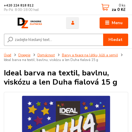
0
ks
+420 224 818 812
za
0 Kč
Po-Pá: 8:00-18:00 hod.
Menu
Hledat
Úvod
Drogerie
Domácnost
Barvy a fixace na látku, kůži a semiš
Ideal barva na textil, bavlnu, viskózu a len Duha fialová 15 g
Ideal barva na textil, bavlnu,
viskózu a len Duha fialová 15 g