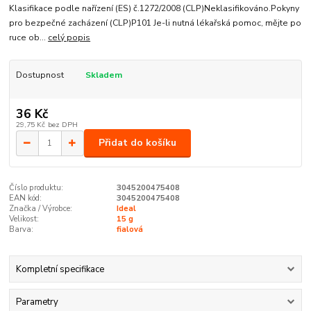
Klasifikace podle nařízení (ES) č.1272/2008 (CLP)Neklasifikováno.Pokyny
pro bezpečné zacházení (CLP)P101 Je-li nutná lékařská pomoc, mějte po
ruce ob...
celý popis
Dostupnost
Skladem
36 Kč
29,75 Kč
bez DPH
Přidat do košíku
Číslo produktu:
3045200475408
EAN kód:
3045200475408
Značka / Výrobce:
Ideal
Velikost:
15 g
Barva:
fialová
Kompletní specifikace
Parametry