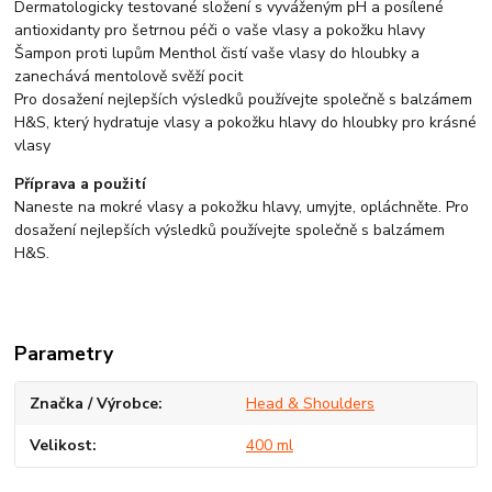
Dermatologicky testované složení s vyváženým pH a posílené
antioxidanty pro šetrnou péči o vaše vlasy a pokožku hlavy
Šampon proti lupům Menthol čistí vaše vlasy do hloubky a
zanechává mentolově svěží pocit
Pro dosažení nejlepších výsledků používejte společně s balzámem
H&S, který hydratuje vlasy a pokožku hlavy do hloubky pro krásné
vlasy
Příprava a použití
Naneste na mokré vlasy a pokožku hlavy, umyjte, opláchněte. Pro
dosažení nejlepších výsledků používejte společně s balzámem
H&S.
Parametry
Značka / Výrobce
Head & Shoulders
Velikost
400 ml