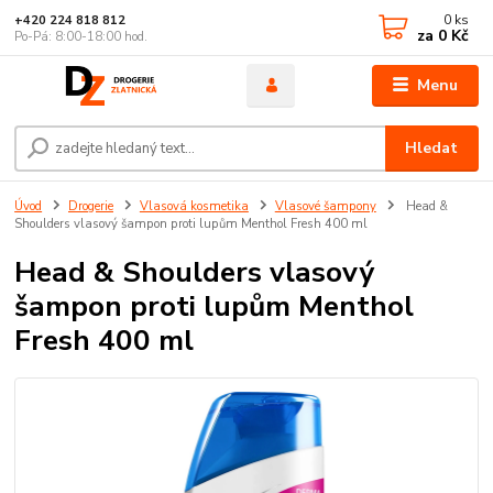
0
ks
+420 224 818 812
za
0 Kč
Po-Pá: 8:00-18:00 hod.
Menu
Hledat
Úvod
Drogerie
Vlasová kosmetika
Vlasové šampony
Head &
Shoulders vlasový šampon proti lupům Menthol Fresh 400 ml
Head & Shoulders vlasový
šampon proti lupům Menthol
Fresh 400 ml