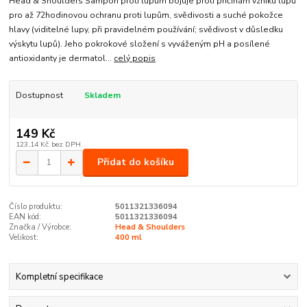
Head & Shoulders Šampon proti lupům bojuje proti příčinám vzniku lupů
pro až 72hodinovou ochranu proti lupům, svědivosti a suché pokožce
hlavy (viditelné lupy, při pravidelném používání; svědivost v důsledku
výskytu lupů). Jeho pokrokové složení s vyváženým pH a posílené
antioxidanty je dermatol...
celý popis
Dostupnost
Skladem
149 Kč
123,14 Kč
bez DPH
Přidat do košíku
Číslo produktu:
5011321336094
EAN kód:
5011321336094
Značka / Výrobce:
Head & Shoulders
Velikost:
400 ml
Kompletní specifikace