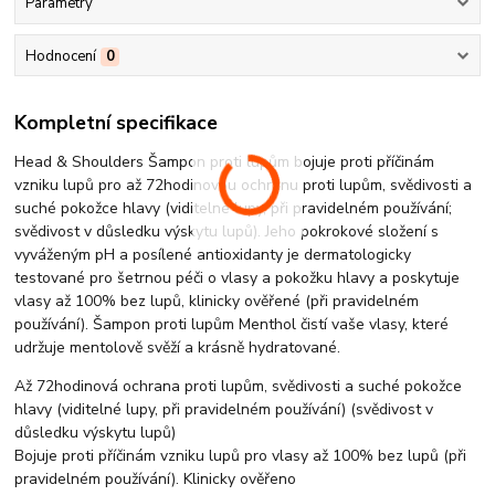
Parametry
Hodnocení
0
Kompletní specifikace
Head & Shoulders Šampon proti lupům bojuje proti příčinám
vzniku lupů pro až 72hodinovou ochranu proti lupům, svědivosti a
suché pokožce hlavy (viditelné lupy, při pravidelném používání;
svědivost v důsledku výskytu lupů). Jeho pokrokové složení s
vyváženým pH a posílené antioxidanty je dermatologicky
testované pro šetrnou péči o vlasy a pokožku hlavy a poskytuje
vlasy až 100% bez lupů, klinicky ověřené (při pravidelném
používání). Šampon proti lupům Menthol čistí vaše vlasy, které
udržuje mentolově svěží a krásně hydratované.
Až 72hodinová ochrana proti lupům, svědivosti a suché pokožce
hlavy (viditelné lupy, při pravidelném používání) (svědivost v
důsledku výskytu lupů)
Bojuje proti příčinám vzniku lupů pro vlasy až 100% bez lupů (při
pravidelném používání). Klinicky ověřeno