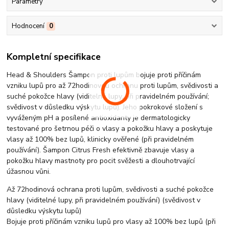
Parametry
Hodnocení
0
Kompletní specifikace
Head & Shoulders Šampon proti lupům bojuje proti příčinám
vzniku lupů pro až 72hodinovou ochranu proti lupům, svědivosti a
suché pokožce hlavy (viditelné lupy, při pravidelném používání;
svědivost v důsledku výskytu lupů). Jeho pokrokové složení s
vyváženým pH a posílené antioxidanty je dermatologicky
testované pro šetrnou péči o vlasy a pokožku hlavy a poskytuje
vlasy až 100% bez lupů, klinicky ověřené (při pravidelném
používání). Šampon Citrus Fresh efektivně zbavuje vlasy a
pokožku hlavy mastnoty pro pocit svěžesti a dlouhotrvající
úžasnou vůni.
Až 72hodinová ochrana proti lupům, svědivosti a suché pokožce
hlavy (viditelné lupy, při pravidelném používání) (svědivost v
důsledku výskytu lupů)
Bojuje proti příčinám vzniku lupů pro vlasy až 100% bez lupů (při