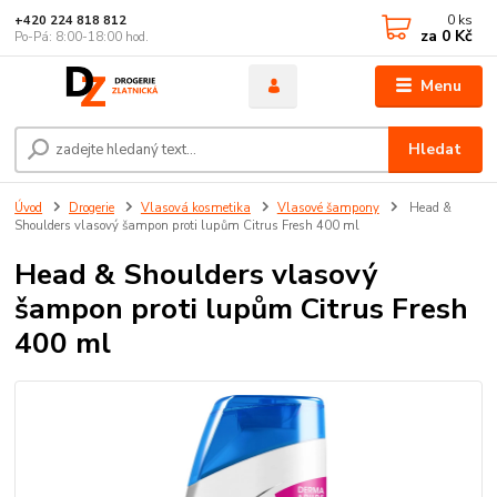
0
ks
+420 224 818 812
za
0 Kč
Po-Pá: 8:00-18:00 hod.
Menu
Hledat
Úvod
Drogerie
Vlasová kosmetika
Vlasové šampony
Head &
Shoulders vlasový šampon proti lupům Citrus Fresh 400 ml
Head & Shoulders vlasový
šampon proti lupům Citrus Fresh
400 ml