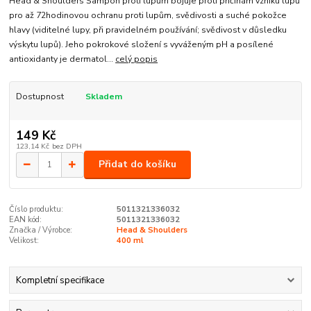
Head & Shoulders Šampon proti lupům bojuje proti příčinám vzniku lupů
pro až 72hodinovou ochranu proti lupům, svědivosti a suché pokožce
hlavy (viditelné lupy, při pravidelném používání; svědivost v důsledku
výskytu lupů). Jeho pokrokové složení s vyváženým pH a posílené
antioxidanty je dermatol...
celý popis
Dostupnost
Skladem
149 Kč
123,14 Kč
bez DPH
Přidat do košíku
Číslo produktu:
5011321336032
EAN kód:
5011321336032
Značka / Výrobce:
Head & Shoulders
Velikost:
400 ml
Kompletní specifikace