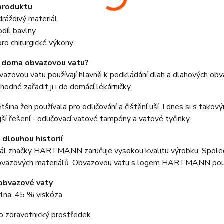
produktu
ráždivý materiál
díl bavlny
pro chirurgické výkony
t doma obvazovou vatu?
vazovou vatu používají hlavně k podkládání dlah a dlahových obva
hodné zařadit ji i do domácí lékárničky.
většina žen používala pro odličování a čištění uší. I dnes si s ta
ší řešení - odličovací vatové tampóny a vatové tyčinky.
s dlouhou historií
ál značky HARTMANN zaručuje vysokou kvalitu výrobku. Společno
bvazových materiálů. Obvazovou vatu s logem HARTMANN používa
obvazové vaty
lna, 45 % viskóza
o zdravotnický prostředek.