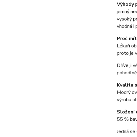
Výhody 
jemný ned
vysoký po
vhodná i 
Proč mí
Lékaři ob
proto je v
Dříve ji 
pohodlněj
Kvalita 
Modrý ov
výrobu o
Složení 
55 % bav
Jedná se 