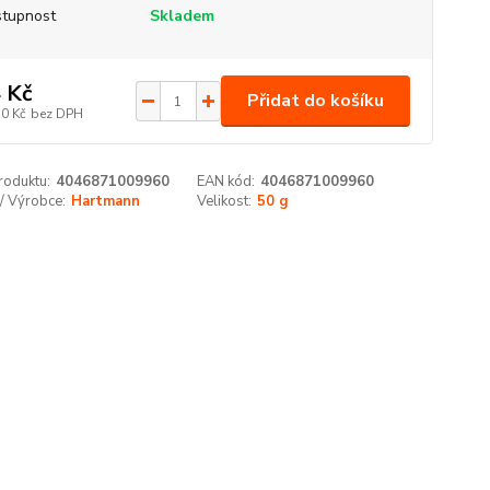
tupnost
Skladem
 Kč
Přidat do košíku
10 Kč
bez DPH
roduktu:
4046871009960
EAN kód:
4046871009960
/ Výrobce:
Hartmann
Velikost:
50 g