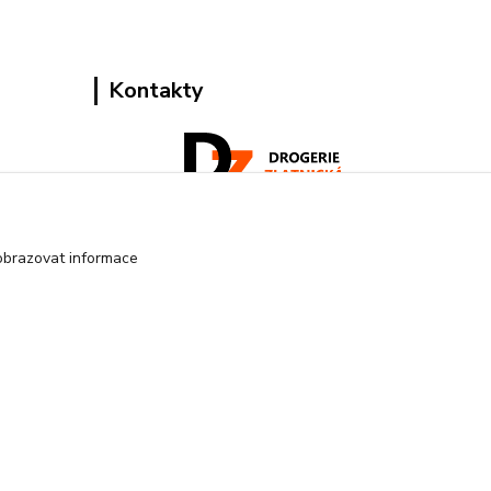
Kontakty
Pracovní doba:
obrazovat informace
+420 224 818 812
Po-Pá: 8:00-18:00 hod.
info@drogeriezlatnicka.cz