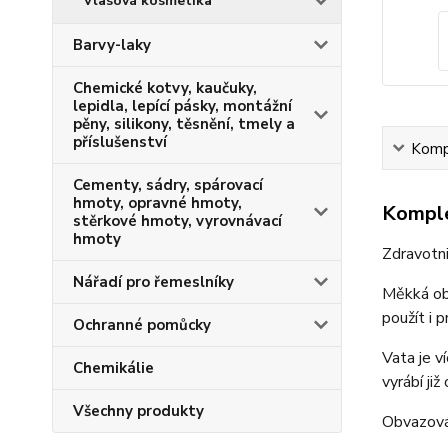
Vlasová kosmetika
Barvy-laky
Chemické kotvy, kaučuky,
lepidla, lepící pásky, montážní
pěny, silikony, těsnění, tmely a
příslušenství
Kompl
Cementy, sádry, spárovací
hmoty, opravné hmoty,
Komple
stěrkové hmoty, vyrovnávací
hmoty
Zdravotn
Nářadí pro řemeslníky
Měkká ob
použít i 
Ochranné pomůcky
Vata je 
Chemikálie
vyrábí ji
Všechny produkty
Obvazová