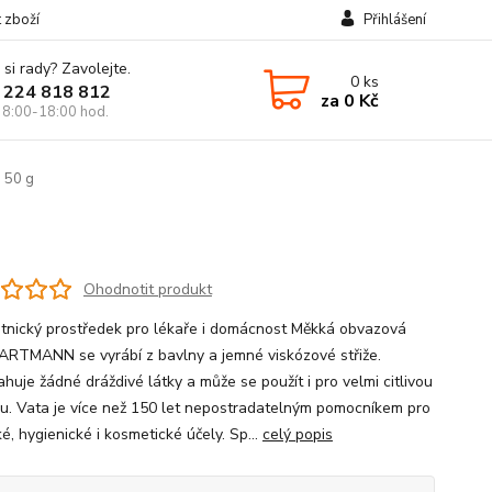
t zboží
Přihlášení
 si rady? Zavolejte.
0
ks
 224 818 812
za
0 Kč
 8:00-18:00 hod.
 50 g
Ohodnotit produkt
tnický prostředek pro lékaře i domácnost Měkká obvazová
ARTMANN se vyrábí z bavlny a jemné viskózové střiže.
huje žádné dráždivé látky a může se použít i pro velmi citlivou
u. Vata je více než 150 let nepostradatelným pomocníkem pro
é, hygienické i kosmetické účely. Sp...
celý popis