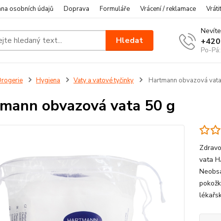
na osobních údajů
Doprava
Formuláře
Vrácení / reklamace
Vráti
Nevíte
Hledat
+420
Po-Pá:
rogerie
Hygiena
Vaty a vatové tyčinky
Hartmann obvazová vata
mann obvazová vata 50 g
Zdravo
vata H
Neobsa
pokožk
lékařsk