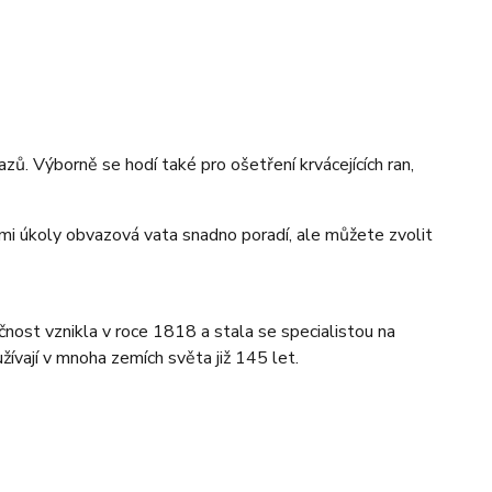
zů. Výborně se hodí také pro ošetření krvácejících ran,
kovými úkoly obvazová vata snadno poradí, ale můžete zvolit
st vznikla v roce 1818 a stala se specialistou na
jí v mnoha zemích světa již 145 let.