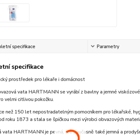
etní specifikace
Parametry
tní specifikace
ický prostředek pro lékaře i domácnost
vazová vata HARTMANN se vyrábí z bavlny a jemné viskózové s
pro velmi citlivou pokožku.
více než 150 let nepostradatelným pomocníkem pro lékařské, h
ž od roku 1873 a stala se špičkou mezi výrobci obvazových materi
 vata HARTMANN je pevná, ale současně také jemná a prodyš