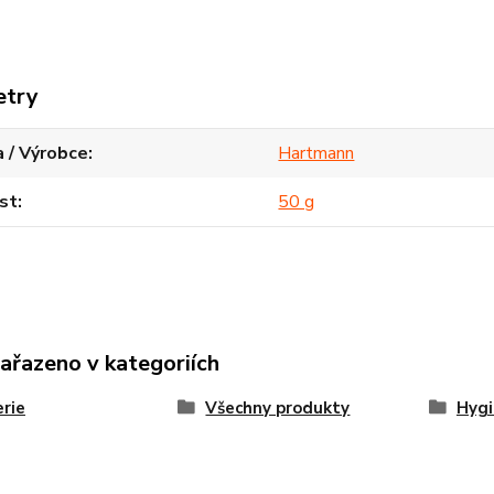
etry
 / Výrobce
Hartmann
st
50 g
zařazeno v kategoriích
rie
Všechny produkty
Hyg