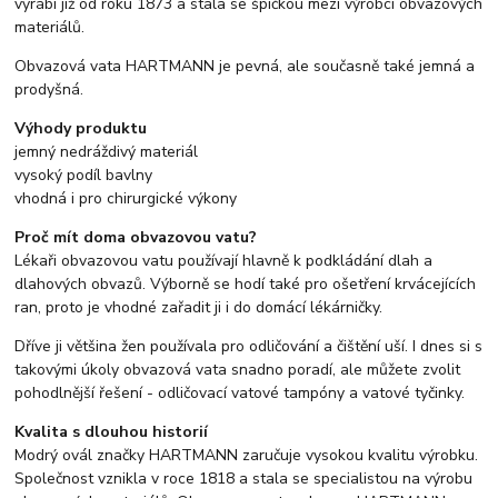
vyrábí již od roku 1873 a stala se špičkou mezi výrobci obvazových
materiálů.
Obvazová vata HARTMANN je pevná, ale současně také jemná a
prodyšná.
Výhody produktu
jemný nedráždivý materiál
vysoký podíl bavlny
vhodná i pro chirurgické výkony
Proč mít doma obvazovou vatu?
Lékaři obvazovou vatu používají hlavně k podkládání dlah a
dlahových obvazů. Výborně se hodí také pro ošetření krvácejících
ran, proto je vhodné zařadit ji i do domácí lékárničky.
Dříve ji většina žen používala pro odličování a čištění uší. I dnes si s
takovými úkoly obvazová vata snadno poradí, ale můžete zvolit
pohodlnější řešení - odličovací vatové tampóny a vatové tyčinky.
Kvalita s dlouhou historií
Modrý ovál značky HARTMANN zaručuje vysokou kvalitu výrobku.
Společnost vznikla v roce 1818 a stala se specialistou na výrobu