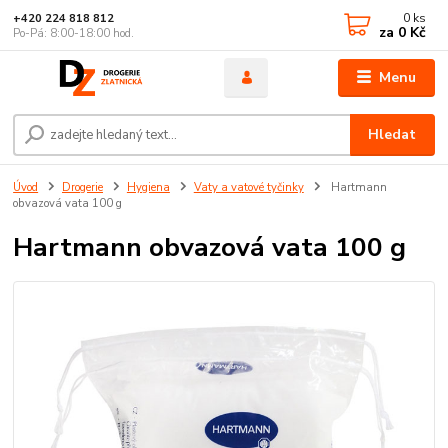
0
ks
+420 224 818 812
za
0 Kč
Po-Pá: 8:00-18:00 hod.
Menu
Hledat
Úvod
Drogerie
Hygiena
Vaty a vatové tyčinky
Hartmann
obvazová vata 100 g
Hartmann obvazová vata 100 g