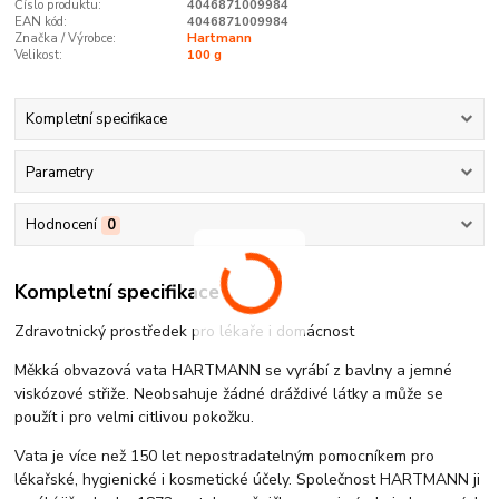
Číslo produktu:
4046871009984
EAN kód:
4046871009984
Značka / Výrobce:
Hartmann
Velikost:
100 g
Kompletní specifikace
Parametry
Hodnocení
0
Kompletní specifikace
Zdravotnický prostředek pro lékaře i domácnost
Měkká obvazová vata HARTMANN se vyrábí z bavlny a jemné
viskózové střiže. Neobsahuje žádné dráždivé látky a může se
použít i pro velmi citlivou pokožku.
Vata je více než 150 let nepostradatelným pomocníkem pro
lékařské, hygienické i kosmetické účely. Společnost HARTMANN ji