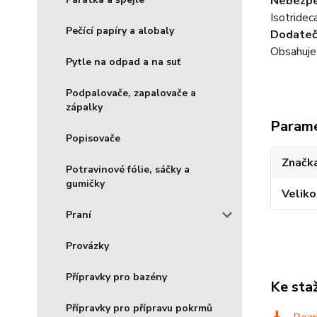
Nebezpe
Isotridec
Pečící papíry a alobaly
Dodatečn
Obsahuje 
Pytle na odpad a na suť
Podpalovače, zapalovače a
zápalky
Param
Popisovače
Značka
Potravinové fólie, sáčky a
gumičky
Veliko
Praní
Provázky
Přípravky pro bazény
Ke sta
Přípravky pro přípravu pokrmů