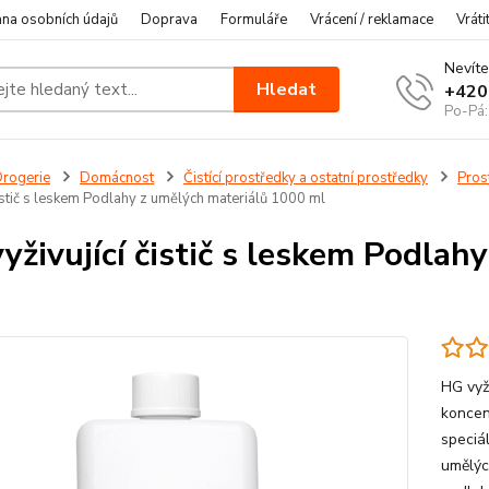
na osobních údajů
Doprava
Formuláře
Vrácení / reklamace
Vráti
Nevíte
Hledat
+420
Po-Pá:
rogerie
Domácnost
Čistící prostředky a ostatní prostředky
Pros
čistič s leskem Podlahy z umělých materiálů 1000 ml
yživující čistič s leskem Podlah
HG vyži
koncent
speciá
umělýc