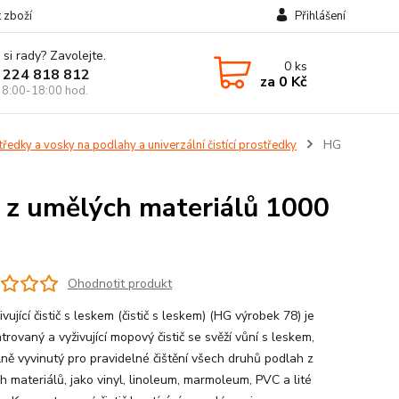
t zboží
Přihlášení
 si rady? Zavolejte.
0
ks
 224 818 812
za
0 Kč
 8:00-18:00 hod.
tředky a vosky na podlahy a univerzální čistící prostředky
HG
y z umělých materiálů 1000
Ohodnotit produkt
vující čistič s leskem (čistič s leskem) (HG výrobek 78) je
rovaný a vyživující mopový čistič se svěží vůní s leskem,
lně vyvinutý pro pravidelné čištění všech druhů podlah z
h materiálů, jako vinyl, linoleum, marmoleum, PVC a lité