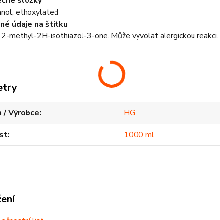
čné složky
anol, ethoxylated
é údaje na štítku
2-methyl-2H-isothiazol-3-one. Může vyvolat alergickou reakci.
etry
 / Výrobce
HG
st
1000 ml
žení