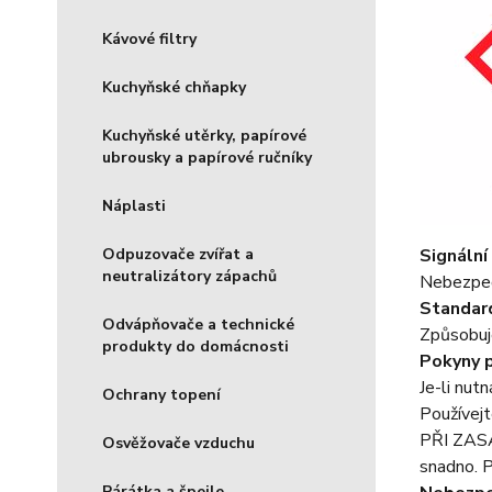
Kávové filtry
Kuchyňské chňapky
Kuchyňské utěrky, papírové
ubrousky a papírové ručníky
Náplasti
Signální
Odpuzovače zvířat a
neutralizátory zápachů
Nebezpe
Standard
Odvápňovače a technické
Způsobuje
produkty do domácnosti
Pokyny 
Je-li nut
Ochrany topení
Používejt
PŘI ZASAŽ
Osvěžovače vzduchu
snadno. P
Párátka a špejle