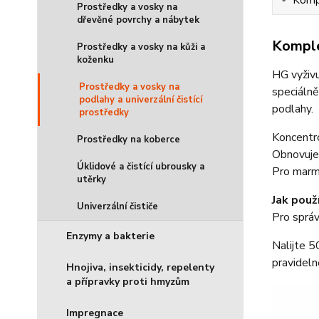
Prostředky a vosky na
dřevěné povrchy a nábytek
Komple
Prostředky a vosky na kůži a
koženku
HG vyživu
Prostředky a vosky na
speciálně
podlahy a univerzální čistící
podlahy.
prostředky
Koncentrov
Prostředky na koberce
Obnovuje
Úklidové a čistící ubrousky a
Pro marmo
utěrky
Jak použ
Univerzální čističe
Pro správ
Enzymy a bakterie
Nalijte 5
pravideln
Hnojiva, insekticidy, repelenty
a přípravky proti hmyzům
Impregnace