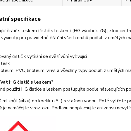
tní specifikace
jící čistič s leskem (čistič s leskem) (HG výrobek 78) je koncentr
 vyvinutý pro pravidelné čištění všech druhů podlah z umělých ma
aný čistič k vytírání se svěží vůní vyživující
 lesk
leum, PVC, linoleum, vinyl a všechny typy podlah z umělých ma
ívat HG čistič s leskem?
né použití HG čističe s leskem postupujte podle následujících p
0 ml (půl šálku) do kbelíku (5 l) s vlažnou vodou. Poté vytře
ě je namáčejte v roztoku. Podlahu neoplachujte ani znovu nevytírej