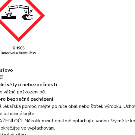
 slovo
čí
ní věty o nebezpečnosti
 vážné poškození očí.
pro bezpečné zacházení
ná lékařská pomoc, mějte po ruce obal nebo štítek výrobku. Uch
e ochranné brýle.
ENÍ OČÍ: Několik minut opatrně oplachujte vodou. Vyjměte kont
okračujte ve vyplachování.