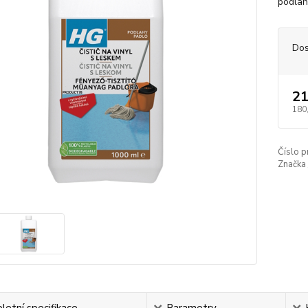
podlahy
Dos
21
180
Číslo p
Značka 
etní specifikace
Parametry