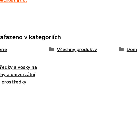
čnostní list
zařazeno v kategoriích
rie
Všechny produkty
Dom
ředky a vosky na
hy a univerzální
cí prostředky