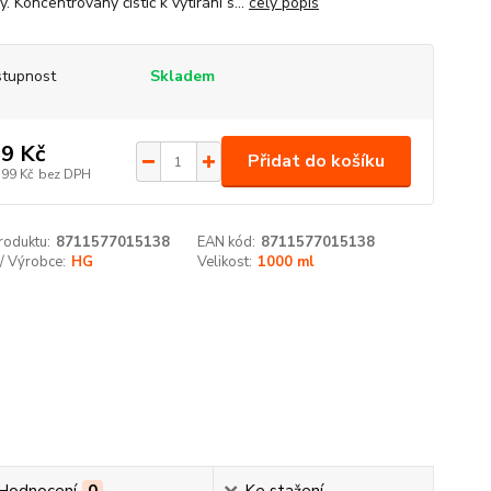
. Koncentrovaný čistič k vytírání s...
celý popis
tupnost
Skladem
9 Kč
Přidat do košíku
,99 Kč
bez DPH
roduktu:
8711577015138
EAN kód:
8711577015138
/ Výrobce:
HG
Velikost:
1000 ml
Hodnocení
0
Ke stažení