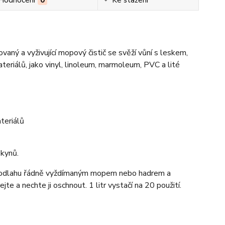
ovaný a vyživující mopový čistič se svěží vůní s leskem,
teriálů, jako vinyl, linoleum, marmoleum, PVC a lité
teriálů
okynů.
te podlahu řádně vyždímaným mopem nebo hadrem a
te a nechte ji oschnout. 1 litr vystačí na 20 použití.