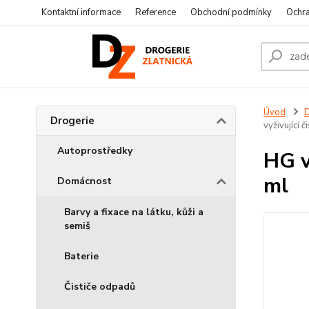
Kontaktní informace
Reference
Obchodní podmínky
Ochra
Úvod
D
Drogerie
vyživující 
Autoprostředky
HG v
ml
Domácnost
Barvy a fixace na látku, kůži a
semiš
Baterie
Čističe odpadů