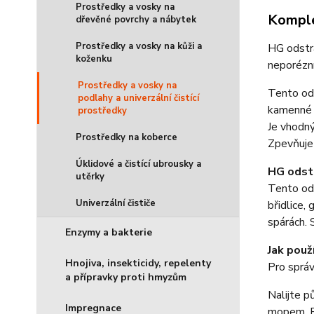
Prostředky a vosky na
Komple
dřevěné povrchy a nábytek
Prostředky a vosky na kůži a
HG odstr
koženku
neporézní
Prostředky a vosky na
Tento ods
podlahy a univerzální čistící
kamenné 
prostředky
Je vhodný
Prostředky na koberce
Zpevňuje
Úklidové a čistící ubrousky a
HG odstr
utěrky
Tento od
Univerzální čističe
břidlice,
spárách. 
Enzymy a bakterie
Jak pou
Hnojiva, insekticidy, repelenty
Pro sprá
a přípravky proti hmyzům
Nalijte p
Impregnace
mopem. P