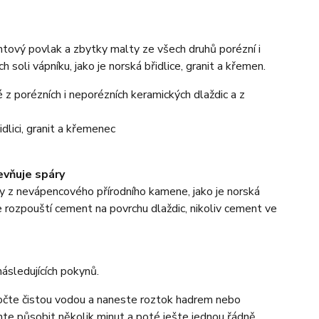
ový povlak a zbytky malty ze všech druhů porézní i
soli vápníku, jako je norská břidlice, granit a křemen.
 porézních i neporézních keramických dlaždic a z
dlici, granit a křemenec
evňuje spáry
z nevápencového přírodního kamene, jako je norská
e rozpouští cement na povrchu dlaždic, nikoliv cement ve
sledujících pokynů.
namočte čistou vodou a naneste roztok hadrem nebo
e působit několik minut a poté ješte jednou řádně