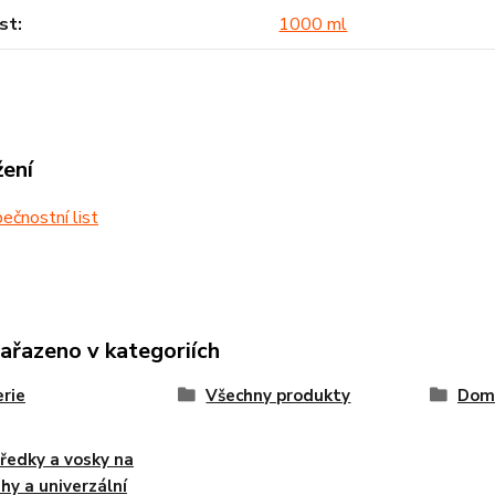
st
1000 ml
žení
čnostní list
zařazeno v kategoriích
rie
Všechny produkty
Dom
ředky a vosky na
hy a univerzální