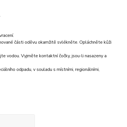
.
acení.
ané části oděvu okamžitě svlékněte. Opláchněte kůži
vodou. Vyjměte kontaktní čočky, jsou-li nasazeny a
ního odpadu, v souladu s místními, regionálními,