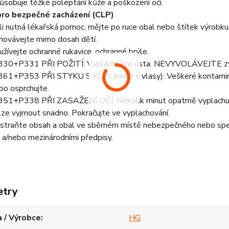
sobuje těžké poleptání kůže a poškození očí.
pro bezpečné zacházení (CLP)
i nutná lékařská pomoc, mějte po ruce obal nebo štítek výrobku
ovávejte mimo dosah dětí.
ívejte ochranné rukavice, ochranné brýle.
30+P331 PŘI POŽITÍ: Vypláchněte ústa. NEVYVOLÁVEJTE zvr
1+P353 PŘI STYKU S KŮŽÍ (nebo s vlasy): Veškeré kontaminov
bo osprchujte.
1+P338 PŘI ZASAŽENÍ OČÍ: Několik minut opatrně vyplachujte 
lze vyjmout snadno. Pokračujte ve vyplachování.
raňte obsah a obal ve sběrném místě nebezpečného nebo speciál
 a/nebo mezinárodními předpisy.
etry
 / Výrobce
HG