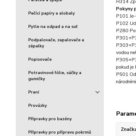
H314 Způ
Pokyny 
Pečící papíry a alobaly
P101 Je-l
P102 Uch
Pytle na odpad a na suť
P280 Použ
P301+P3
Podpalovače, zapalovače a
P303+P36
zápalky
vodou ne
P305+P35
Popisovače
pokud je 
Potravinové fólie, sáčky a
P501 Odst
gumičky
národními
Praní
Provázky
Param
Přípravky pro bazény
Značka
Přípravky pro přípravu pokrmů