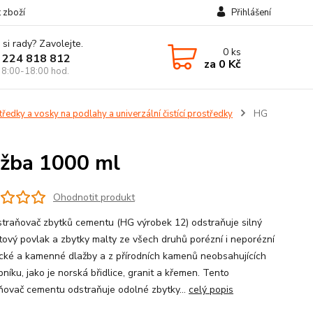
t zboží
Přihlášení
 si rady? Zavolejte.
0
ks
 224 818 812
za
0 Kč
 8:00-18:00 hod.
tředky a vosky na podlahy a univerzální čistící prostředky
HG
ažba 1000 ml
Ohodnotit produkt
traňovač zbytků cementu (HG výrobek 12) odstraňuje silný
ový povlak a zbytky malty ze všech druhů porézní i neporézní
cké a kamenné dlažby a z přírodních kamenů neobsahujících
pníku, jako je norská břidlice, granit a křemen. Tento
ňovač cementu odstraňuje odolné zbytky...
celý popis