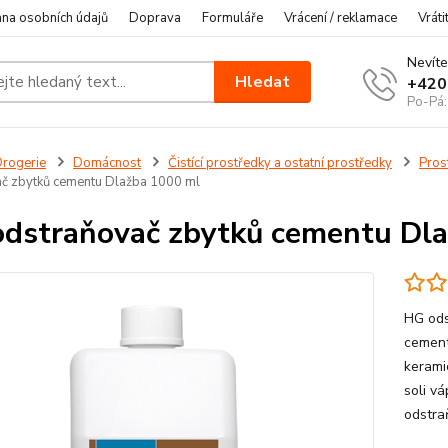
na osobních údajů
Doprava
Formuláře
Vrácení / reklamace
Vráti
Nevíte
Hledat
+420
Po-Pá:
rogerie
Domácnost
Čistící prostředky a ostatní prostředky
Pros
č zbytků cementu Dlažba 1000 ml
dstraňovač zbytků cementu Dl
HG ods
cement
kerami
soli vá
odstra