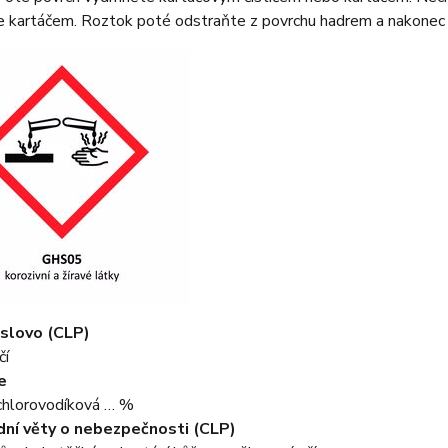
e kartáčem. Roztok poté odstraňte z povrchu hadrem a nakonec 
 slovo (CLP)
čí
e
 chlorovodíková … %
ní věty o nebezpečnosti (CLP)