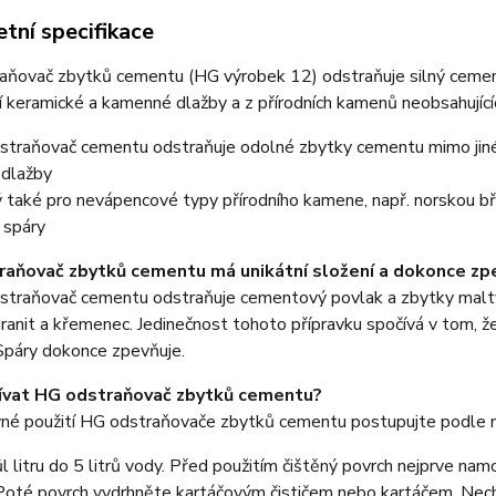
tní specifikace
aňovač zbytků cementu (HG výrobek 12) odstraňuje silný cement
 keramické a kamenné dlažby a z přírodních kamenů neobsahujících 
traňovač cementu odstraňuje odolné zbytky cementu mimo jiné z
dlažby
 také pro nevápencové typy přírodního kamene, např. norskou bři
 spáry
aňovač zbytků cementu má unikátní složení a dokonce zp
straňovač cementu odstraňuje cementový povlak a zbytky malty 
 granit a křemenec. Jedinečnost tohoto přípravku spočívá v tom, ž
Spáry dokonce zpevňuje.
žívat HG odstraňovač zbytků cementu?
vné použití HG odstraňovače zbytků cementu postupujte podle ná
ůl litru do 5 litrů vody. Před použitím čištěný povrch nejprve 
oté povrch vydrhněte kartáčovým čističem nebo kartáčem. Necht