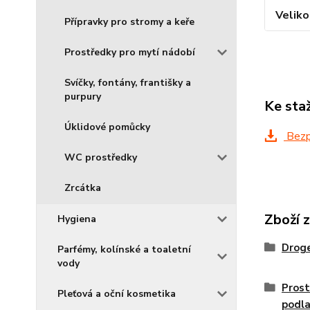
Veliko
Přípravky pro stromy a keře
Prostředky pro mytí nádobí
Svíčky, fontány, františky a
purpury
Ke sta
Úklidové pomůcky
Bezpe
WC prostředky
Zrcátka
Zboží 
Hygiena
Droge
Parfémy, kolínské a toaletní
vody
Prost
Pleťová a oční kosmetika
podla