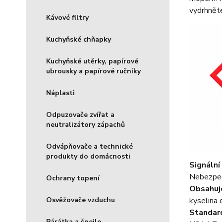
vydrhnět
Kávové filtry
Kuchyňské chňapky
Kuchyňské utěrky, papírové
ubrousky a papírové ručníky
Náplasti
Odpuzovače zvířat a
neutralizátory zápachů
Odvápňovače a technické
produkty do domácnosti
Signální
Nebezpe
Ochrany topení
Obsahuj
kyselina
Osvěžovače vzduchu
Standard
Párátka a špejle