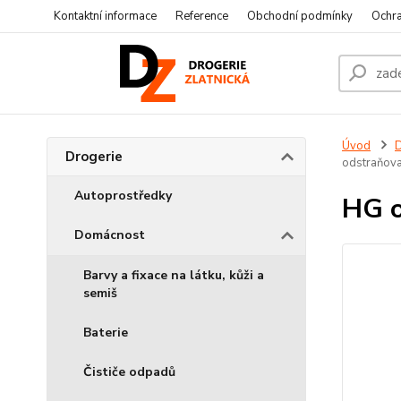
Kontaktní informace
Reference
Obchodní podmínky
Ochra
Úvod
D
Drogerie
odstraňova
Autoprostředky
HG o
Domácnost
Barvy a fixace na látku, kůži a
semiš
Baterie
Čističe odpadů