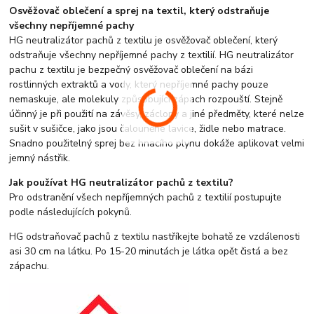
Osvěžovač oblečení a sprej na textil, který odstraňuje
všechny nepříjemné pachy
HG neutralizátor pachů z textilu je osvěžovač oblečení, který
odstraňuje všechny nepříjemné pachy z textilií. HG neutralizátor
pachu z textilu je bezpečný osvěžovač oblečení na bázi
rostlinných extraktů a vody, který nepříjemné pachy pouze
nemaskuje, ale molekuly způsobující zápach rozpouští. Stejně
účinný je při použití na závěsy, záclony a jiné předměty, které nelze
sušit v sušičce, jako jsou čalouněné lavice, židle nebo matrace.
Snadno použitelný sprej bez hnacího plynu dokáže aplikovat velmi
jemný nástřik.
Jak používat HG neutralizátor pachů z textilu?
Pro odstranění všech nepříjemných pachů z textilií postupujte
podle následujících pokynů.
HG odstraňovač pachů z textilu nastříkejte bohatě ze vzdálenosti
asi 30 cm na látku. Po 15-20 minutách je látka opět čistá a bez
zápachu.