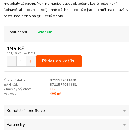
molekuly zápachu. Nyní nemusíte dávat oblečení, které ješte není
špinavé, ale pouze nepříjemně páchne, protože jste ho měli na oslavě, v
restauraci nebo na gri...
celý popis
Dostupnost
Skladem
195 Kč
161,16 Kč
bez DPH
Přidat do košíku
Číslo produktu:
8711577014681
EAN kód:
8711577014681
Značka / Výrobce:
HG
Velikost:
400 ml
Kompletní specifikace
Parametry