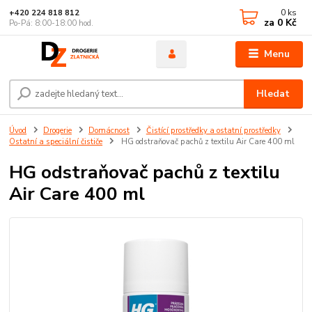
0
ks
+420 224 818 812
za
0 Kč
Po-Pá: 8:00-18:00 hod.
Menu
Hledat
Úvod
Drogerie
Domácnost
Čistící prostředky a ostatní prostředky
Ostatní a speciální čističe
HG odstraňovač pachů z textilu Air Care 400 ml
HG odstraňovač pachů z textilu
Air Care 400 ml