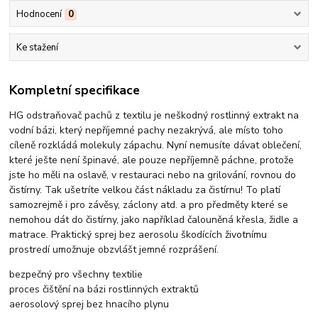
Hodnocení
0
Ke stažení
Kompletní specifikace
HG odstraňovač pachů z textilu je neškodný rostlinný extrakt na
vodní bázi, který nepříjemné pachy nezakrývá, ale místo toho
cíleně rozkládá molekuly zápachu. Nyní nemusíte dávat oblečení,
které ješte není špinavé, ale pouze nepříjemně páchne, protože
jste ho měli na oslavě, v restauraci nebo na grilování, rovnou do
čistírny. Tak ušetríte velkou část nákladu za čistírnu! To platí
samozrejmě i pro závěsy, záclony atd. a pro předměty které se
nemohou dát do čistírny, jako například čalouněná křesla, židle a
matrace. Praktický sprej bez aerosolu škodících životnímu
prostredí umožnuje obzvlášt jemné rozprášení.
bezpečný pro všechny textilie
proces čištění na bázi rostlinných extraktů
aerosolový sprej bez hnacího plynu