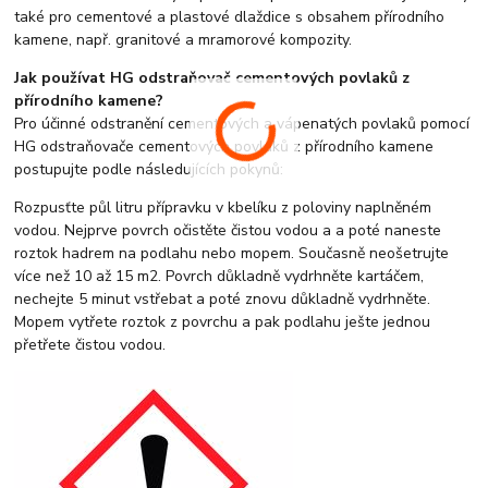
také pro cementové a plastové dlaždice s obsahem přírodního
kamene, např. granitové a mramorové kompozity.
Jak používat HG odstraňovač cementových povlaků z
přírodního kamene?
Pro účinné odstranění cementových a vápenatých povlaků pomocí
HG odstraňovače cementových povlaků z přírodního kamene
postupujte podle následujících pokynů:
Rozpusťte půl litru přípravku v kbelíku z poloviny naplněném
vodou. Nejprve povrch očistěte čistou vodou a a poté naneste
roztok hadrem na podlahu nebo mopem. Současně neošetrujte
více než 10 až 15 m2. Povrch důkladně vydrhněte kartáčem,
nechejte 5 minut vstřebat a poté znovu důkladně vydrhněte.
Mopem vytřete roztok z povrchu a pak podlahu ješte jednou
přetřete čistou vodou.