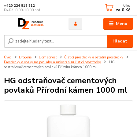
0
ks
+420 224 818 812
za
0 Kč
Po-Pá: 8:00-18:00 hod.
Menu
Hledat
Úvod
Drogerie
Domácnost
Čistící prostředky a ostatní prostředky
Prostředky a vosky na podlahy a univerzální čistící prostředky
HG
odstraňovač cementových povlaků Přírodní kámen 1000 ml
HG odstraňovač cementových
povlaků Přírodní kámen 1000 ml