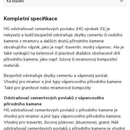
Ke stažení
Kompletní specifikace
HG odstraňovač cementových povlaku (HG výrobek 31) je
nekyselý a tudíž bezpečně odstraňuje zbytky cementu či vodního
kamene z mramoru a dalších druhů přírodního kamene
obsahujícího vápník, jako je např. travertin, modrý vápenec. Ale je
také vynikající na betonové či plastové dlaždice obohacené drtí
přírodního kamene, jako např. žulový či mramorový kompozitní
materiál.
Bezpečně odstraňuje zbytky cementu a vápenatý povlak
Vhodný pro mramor a jiné typy vápencového přírodního kamene
Také pro granitové nebo mramorové kompozity
Odstraňovač cementových povlaků z vápencového
přírodního kamene
HG odstraňovač cementových povlaků z přírodního kamene je
vhodný pro mramor a jiné typy vápencového přírodního kamene.
Vhodný pro travertin, živcový pískovec (bluestone), granit. Náš
odstraňovač cementových povlaků z přírodního kamene je vhodný