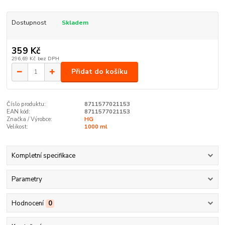
Dostupnost
Skladem
359 Kč
296,69 Kč
bez DPH
Přidat do košíku
Číslo produktu:
8711577021153
EAN kód:
8711577021153
Značka / Výrobce:
HG
Velikost:
1000 ml
Kompletní specifikace
Parametry
Hodnocení
0