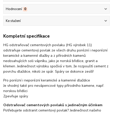
Hodnocení
0
Ke stažení
Kompletní specifikace
HG odstraňovač cementových povlaku (HG výrobek 11)
odstraňuje cementový povlak ze všech druhu porézní i neporézní
keramické a kamenné dlažby a z přírodních kamenů
neobsahujících soli vápníku, jako je norská břidlice, granit a
křemen. Jedinečnost výrobku spočívá v tom, že rozpouští cement z
povrchu dlaždice, nikoli ze spár. Spáry se dokonce zesílí!
Pro porézní i neporézní keramické a kamenné dlaždice
Je vhodný také pro nevápencové typy přírodního kamene, např.
norskou břidlici
Zpevňuje spáry
Odstraňovač cementových povlaků s jedinečným účinkem
Potřebujete odstranit cementový povlak? Jedinečnost našeho