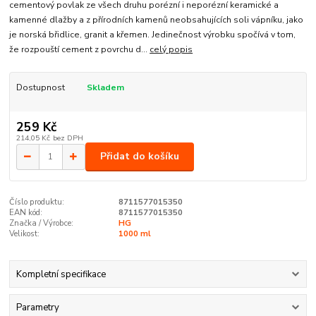
cementový povlak ze všech druhu porézní i neporézní keramické a
kamenné dlažby a z přírodních kamenů neobsahujících soli vápníku, jako
je norská břidlice, granit a křemen. Jedinečnost výrobku spočívá v tom,
že rozpouští cement z povrchu d...
celý popis
Dostupnost
Skladem
259 Kč
214,05 Kč
bez DPH
Přidat do košíku
Číslo produktu:
8711577015350
EAN kód:
8711577015350
Značka / Výrobce:
HG
Velikost:
1000 ml
Kompletní specifikace
Parametry