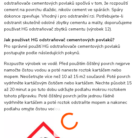
odstraňovače cementových povlaků spočívá v tom, že rozpouští
cement na povrchu dlaždic, nikoliv cement ve spárách. Spáry
dokonce zpevňuje. Vhodný i pro odstranění rzi. Potřebujete-li
odstranit skutečně odolné zbytky cementu a malty, doporučujeme
používat HG odstraňovač zbytků cementu (výrobek 12).
Jak používat HG odstraňovač cementových povlaků?
Pro správné použití HG odstraňovače cementových povlaků
postupujte podle následujících pokynů.
Rozpusťte výrobek ve vodě. Před použitím čištěný povrch nejprve
namočte čistou vodou a poté naneste roztok kartáčem nebo
mopem. Neošetrujte více než 10 až 15 m2 současně. Poté povrch
vydrhněte kartáčovým čističem nebo kartáčem. Nechte působit 15
až 20 minut a po tuto dobu udržujte podlahu mokrou roztokem
tohoto přípravku. Poté čištěný povrch ješte jednou řádně
vydrhněte kartáčem a poté roztok odstraňte mopem a nakonec
podlahu omyjte čistou vodou.