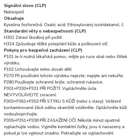
Signální slovo (CLP)
Nebezpečí
Obsahuje
Kyselina fosforečná; Oxalic acid; Ethoxylovaný isotridekanol, č.
Standardní věty o nebezpečnosti (CLP)
H302 Zdraví škodlivý při požití.
H314 Způsobuje těžké poleptání kůže a poškození očí.
Pokyny pro bezpečné zacházení (CLP)
P101 Je-li nutná lékařská pomoc, mějte po ruce obal nebo štítek
výrobku.
P102 Uchovávejte mimo dosah dětí.
P270 Při používání tohoto výrobku nejezte, nepijte ani nekuřte.
P280 Používejte ochranné brýle, ochranné rukavice.
P301+P330+P331 PŘI POŽITÍ: Vypláchněte ústa.
NEVYVOLÁVEJTE zvracení.
P303+P361+P353 PŘI STYKU S KŮŽÍ (nebo s vlasy): Veškeré
kontaminované části oděvu okamžitě svlékněte. Opláchněte kůži
vodou/osprchujte.
P305+P351+P338 PŘI ZASAŽENÍ OČÍ: Několik minut opatrně
vyplachujte vodou. Vyjměte kontaktní čočky, jsou-li nasazeny a
pokud je lze vyjmout snadno. Pokračujte ve vyplachování.