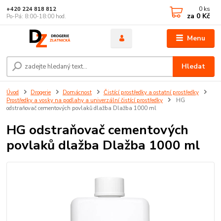
0
ks
+420 224 818 812
za
0 Kč
Po-Pá: 8:00-18:00 hod.
Menu
Hledat
Úvod
Drogerie
Domácnost
Čistící prostředky a ostatní prostředky
Prostředky a vosky na podlahy a univerzální čistící prostředky
HG
odstraňovač cementových povlaků dlažba Dlažba 1000 ml
HG odstraňovač cementových
povlaků dlažba Dlažba 1000 ml