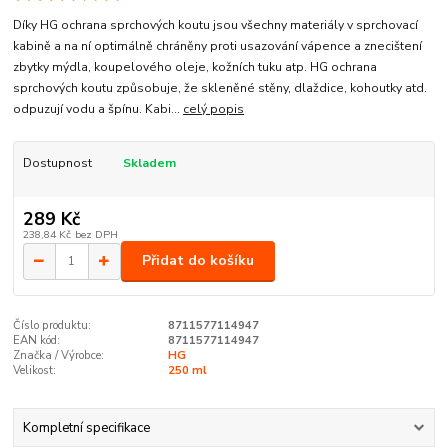
Díky HG ochrana sprchových koutu jsou všechny materiály v sprchovací
kabině a na ní optimálně chráněny proti usazování vápence a znecištení
zbytky mýdla, koupelového oleje, kožních tuku atp. HG ochrana
sprchových koutu způsobuje, že skleněné stěny, dlaždice, kohoutky atd.
odpuzují vodu a špínu. Kabi...
celý popis
Dostupnost
Skladem
289 Kč
238,84 Kč
bez DPH
Přidat do košíku
Číslo produktu:
8711577114947
EAN kód:
8711577114947
Značka / Výrobce:
HG
Velikost:
250 ml
Kompletní specifikace