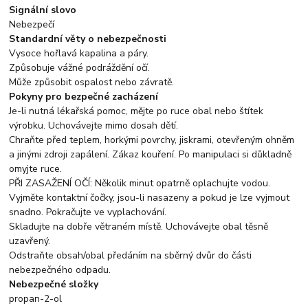
Signální slovo
Nebezpečí
Standardní věty o nebezpečnosti
Vysoce hořlavá kapalina a páry.
Způsobuje vážné podráždění očí.
Může způsobit ospalost nebo závratě.
Pokyny pro bezpečné zacházení
Je-li nutná lékařská pomoc, mějte po ruce obal nebo štítek
výrobku. Uchovávejte mimo dosah dětí.
Chraňte před teplem, horkými povrchy, jiskrami, otevřeným ohněm
a jinými zdroji zapálení. Zákaz kouření. Po manipulaci si důkladně
omyjte ruce.
PŘI ZASAŽENÍ OČÍ: Několik minut opatrně oplachujte vodou.
Vyjměte kontaktní čočky, jsou-li nasazeny a pokud je lze vyjmout
snadno. Pokračujte ve vyplachování.
Skladujte na dobře větraném místě. Uchovávejte obal těsně
uzavřený.
Odstraňte obsah/obal předáním na sběrný dvůr do části
nebezpečného odpadu.
Nebezpečné složky
propan-2-ol