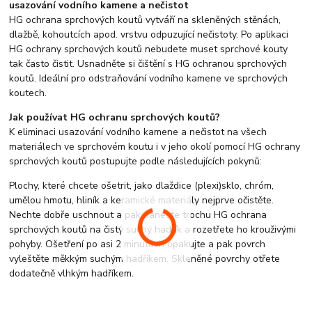
usazování vodního kamene a nečistot
HG ochrana sprchových koutů vytváří na skleněných stěnách,
dlažbě, kohoutcích apod. vrstvu odpuzující nečistoty. Po aplikaci
HG ochrany sprchových koutů nebudete muset sprchové kouty
tak často čistit. Usnadněte si čištění s HG ochranou sprchových
koutů. Ideální pro odstraňování vodního kamene ve sprchových
koutech.
Jak používat HG ochranu sprchových koutů?
K eliminaci usazování vodního kamene a nečistot na všech
materiálech ve sprchovém koutu i v jeho okolí pomocí HG ochrany
sprchových koutů postupujte podle následujících pokynů:
Plochy, které chcete ošetrit, jako dlaždice (plexi)sklo, chróm,
umělou hmotu, hliník a keramické materiály nejprve očistěte.
Nechte dobře uschnout a pak naneste trochu HG ochrana
sprchových koutů na čistý suchý hadřík a rozetřete ho krouživými
pohyby. Ošetření po asi 2 minutách opakujte a pak povrch
vyleštěte měkkým suchým hadříkem. Skleněné povrchy otřete
dodatečně vlhkým hadříkem.