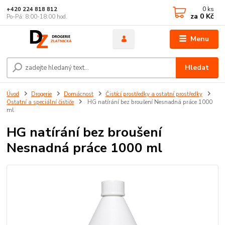
0
ks
+420 224 818 812
za
0 Kč
Po-Pá: 8:00-18:00 hod.
Menu
Hledat
Úvod
Drogerie
Domácnost
Čistící prostředky a ostatní prostředky
Ostatní a speciální čističe
HG natírání bez broušení Nesnadná práce 1000
ml
HG natírání bez broušení
Nesnadná práce 1000 ml