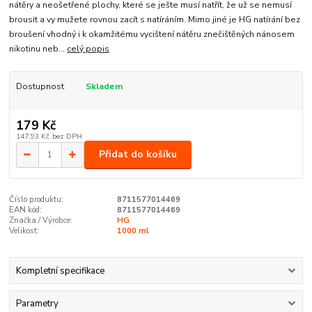
nátěry a neošetřené plochy, které se ješte musí natřít, že už se nemusí
brousit a vy mužete rovnou zacít s natíráním. Mimo jiné je HG natírání bez
broušení vhodný i k okamžitému vycištení nátěru znečištěných nánosem
nikotinu neb...
celý popis
Dostupnost
Skladem
179 Kč
147,93 Kč
bez DPH
Přidat do košíku
Číslo produktu:
8711577014469
EAN kód:
8711577014469
Značka / Výrobce:
HG
Velikost:
1000 ml
Kompletní specifikace
Parametry