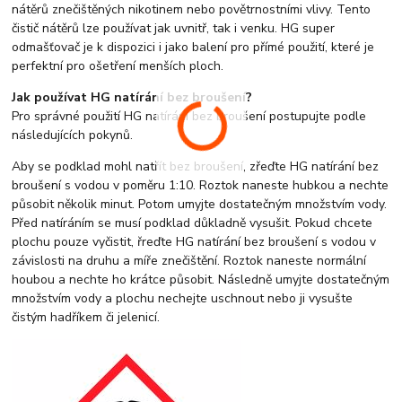
nátěrů znečištěných nikotinem nebo povětrnostními vlivy. Tento
čistič nátěrů lze používat jak uvnitř, tak i venku. HG super
odmašťovač je k dispozici i jako balení pro přímé použití, které je
perfektní pro ošetření menších ploch.
Jak používat HG natírání bez broušení?
Pro správné použití HG natírání bez broušení postupujte podle
následujících pokynů.
Aby se podklad mohl natřít bez broušení, zřeďte HG natírání bez
broušení s vodou v poměru 1:10. Roztok naneste hubkou a nechte
působit několik minut. Potom umyjte dostatečným množstvím vody.
Před natíráním se musí podklad důkladně vysušit. Pokud chcete
plochu pouze vyčistit, řreďte HG natírání bez broušení s vodou v
závislosti na druhu a míře znečištění. Roztok naneste normální
houbou a nechte ho krátce působit. Následně umyjte dostatečným
množstvím vody a plochu nechejte uschnout nebo ji vysušte
čistým hadříkem či jelenicí.