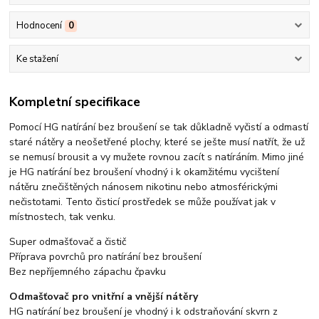
Hodnocení
0
Ke stažení
Kompletní specifikace
Pomocí HG natírání bez broušení se tak důkladně vyčistí a odmastí
staré nátěry a neošetřené plochy, které se ješte musí natřít, že už
se nemusí brousit a vy mužete rovnou zacít s natíráním. Mimo jiné
je HG natírání bez broušení vhodný i k okamžitému vycištení
nátěru znečištěných nánosem nikotinu nebo atmosférickými
nečistotami. Tento čisticí prostředek se může používat jak v
místnostech, tak venku.
Super odmašťovač a čistič
Příprava povrchů pro natírání bez broušení
Bez nepříjemného zápachu čpavku
Odmašťovač pro vnitřní a vnější nátěry
HG natírání bez broušení je vhodný i k odstraňování skvrn z