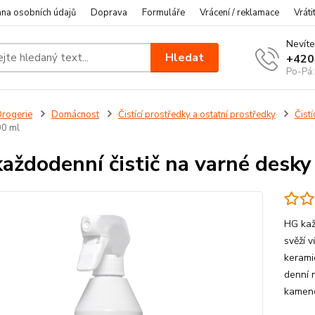
na osobních údajů
Doprava
Formuláře
Vrácení / reklamace
Vráti
Nevíte
Hledat
+420
Po-Pá:
rogerie
Domácnost
Čistící prostředky a ostatní prostředky
Čist
00 ml
aždodenní čistič na varné desk
HG kaž
svěží 
kerami
denní 
kamene 