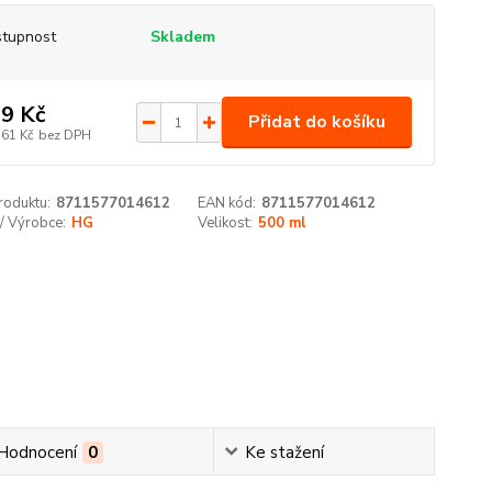
tupnost
Skladem
9 Kč
Přidat do košíku
,61 Kč
bez DPH
roduktu:
8711577014612
EAN kód:
8711577014612
/ Výrobce:
HG
Velikost:
500 ml
Hodnocení
0
Ke stažení