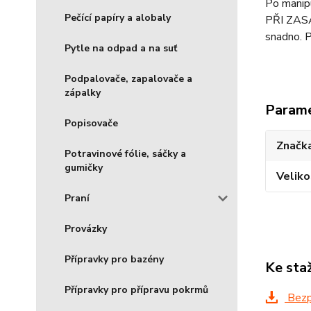
Po manipu
Pečící papíry a alobaly
PŘI ZASAŽ
snadno. P
Pytle na odpad a na suť
Podpalovače, zapalovače a
zápalky
Param
Popisovače
Značka
Potravinové fólie, sáčky a
gumičky
Veliko
Praní
Provázky
Přípravky pro bazény
Ke sta
Přípravky pro přípravu pokrmů
Bezpe