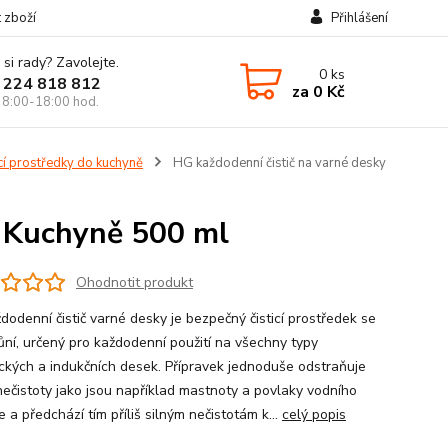
t zboží
Přihlášení
 si rady? Zavolejte.
0
ks
 224 818 812
za
0 Kč
 8:00-18:00 hod.
ící prostředky do kuchyně
HG každodenní čistič na varné desky
y Kuchyně 500 ml
Ohodnotit produkt
dodenní čistič varné desky je bezpečný čisticí prostředek se
vůní, určený pro každodenní použití na všechny typy
ckých a indukčních desek. Přípravek jednoduše odstraňuje
nečistoty jako jsou například mastnoty a povlaky vodního
a předchází tím příliš silným nečistotám k...
celý popis