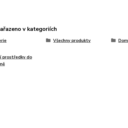
zařazeno v kategoriích
rie
Všechny produkty
Dom
cí prostředky do
yně