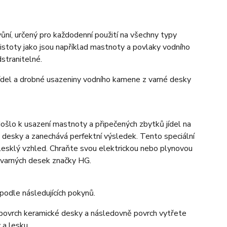
vůní, určený pro každodenní použití na všechny typy
istoty jako jsou například mastnoty a povlaky vodního
stranitelné.
jídel a drobné usazeniny vodního kamene z varné desky
došlo k usazení mastnoty a připečených zbytků jídel na
 desky a zanechává perfektní výsledek. Tento speciální
 lesklý vzhled. Chraňte svou elektrickou nebo plynovou
e varných desek značky HG.
podle následujících pokynů.
a povrch keramické desky a následovně povrch vytřete
 a lesku.