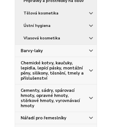
Přípravky a prostředky na obuv
Tělová kosmetika
Ústní hygiena
Vlasová kosmetika
Barvy-laky
Chemické kotvy, kaučuky,
lepidla, lepící pásky, montážní
pěny, silikony, těsnění, tmely a
příslušenství
Cementy, sádry, spárovací
hmoty, opravné hmoty,
stěrkové hmoty, vyrovnávací
hmoty
Nářadí pro řemeslníky