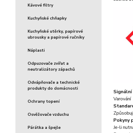
Kávové filtry
Kuchyňské chňapky
Kuchyňské utěrky, papírové
ubrousky a papírové ručníky
Náplasti
Odpuzovače zvířat a
neutralizátory zápachů
Odvápňovače a technické
produkty do domácnosti
Signální
Varování
Ochrany topení
Standard
Způsobuj
Osvěžovače vzduchu
Pokyny 
Je-li nut
Párátka a špejle