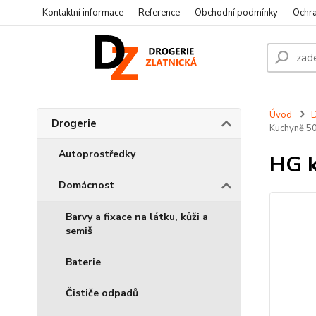
Kontaktní informace
Reference
Obchodní podmínky
Ochra
Úvod
D
Drogerie
Kuchyně 5
Autoprostředky
HG k
Domácnost
Barvy a fixace na látku, kůži a
semiš
Baterie
Čističe odpadů