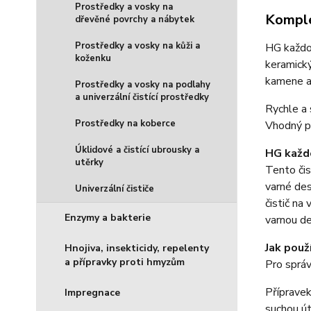
Prostředky a vosky na
Komple
dřevěné povrchy a nábytek
Prostředky a vosky na kůži a
HG každod
koženku
keramický
kamene a 
Prostředky a vosky na podlahy
a univerzální čistící prostředky
Rychle a 
Prostředky na koberce
Vhodný pr
Úklidové a čistící ubrousky a
HG každo
utěrky
Tento čis
varné des
Univerzální čističe
čistič na
Enzymy a bakterie
varnou de
Jak použ
Hnojiva, insekticidy, repelenty
a přípravky proti hmyzům
Pro správ
Přípravek
Impregnace
suchou út