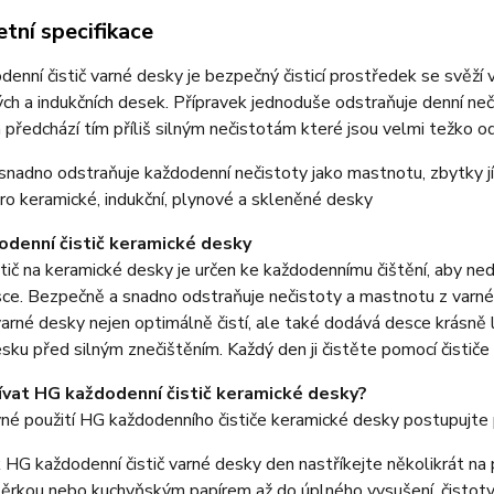
tní specifikace
enní čistič varné desky je bezpečný čisticí prostředek se svěží 
ch a indukčních desek. Přípravek jednoduše odstraňuje denní neč
předchází tím příliš silným nečistotám které jsou velmi težko od
snadno odstraňuje každodenní nečistoty jako mastnotu, zbytky 
o keramické, indukční, plynové a skleněné desky
denní čistič keramické desky
tič na keramické desky je určen ke každodennímu čištění, aby ne
ce. Bezpečně a snadno odstraňuje nečistoty a mastnotu z varné
 varné desky nejen optimálně čistí, ale také dodává desce krásně
sku před silným znečištěním. Každý den ji čistěte pomocí čistič
ívat HG každodenní čistič keramické desky?
né použití HG každodenního čističe keramické desky postupujte 
 HG každodenní čistič varné desky den nastříkejte několikrát n
ěrkou nebo kuchyňským papírem až do úplného vysušení, čistoty