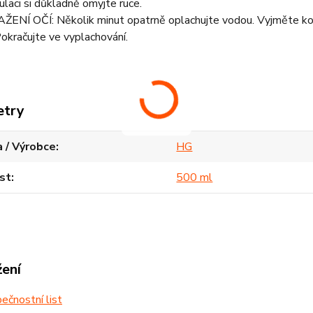
laci si důkladně omyjte ruce.
ENÍ OČÍ: Několik minut opatrně oplachujte vodou. Vyjměte kont
okračujte ve vyplachování.
etry
 / Výrobce
HG
st
500 ml
žení
čnostní list