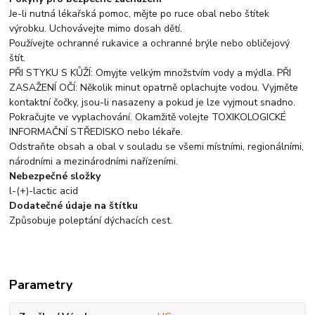
Je-li nutná lékařská pomoc, mějte po ruce obal nebo štítek
výrobku. Uchovávejte mimo dosah dětí.
Používejte ochranné rukavice a ochranné brýle nebo obličejový
štít.
PŘI STYKU S KŮŽÍ: Omyjte velkým množstvím vody a mýdla. PŘI
ZASAŽENÍ OČÍ: Několik minut opatrně oplachujte vodou. Vyjměte
kontaktní čočky, jsou-li nasazeny a pokud je lze vyjmout snadno.
Pokračujte ve vyplachování. Okamžitě volejte TOXIKOLOGICKÉ
INFORMAČNÍ STŘEDISKO nebo lékaře.
Odstraňte obsah a obal v souladu se všemi místními, regionálními,
národními a mezinárodními nařízeními.
Nebezpečné složky
l-(+)-lactic acid
Dodatečné údaje na štítku
Způsobuje poleptání dýchacích cest.
Parametry