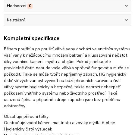
Hodnocení
0
Ke stažení
Kompletní specifikace
Během použití a po použití vířivé vany dochází ve vnitřním systému
vaší vany k nežádoucímu množení bakterií a k usazování nečistot
díky vodnímu kameni, mýdlu a olejům. Pokud ji nebudete
pravidelně čistit, nebude vaše vířivka správně fungovat a muže se
poškodit. Také se může tvořit nepříjemný zápach. HG hygienický
čistič vířivých van byl vyvinut na bázi přírodních surovin a čistí
vířivý systém hygienicky a bezpečně, takže nehrozí nebezpečí
poškození vnitřního systému nebo životního prostředí. Také
usazená špína a případné zdroje zápachu jsou bez problému
odstraněny.
Obsahuje přírodní látky
Odstraňuje vodní kámen, mastnotu a zbytky mýdla či oleje
Hygienicky čistý výsledek