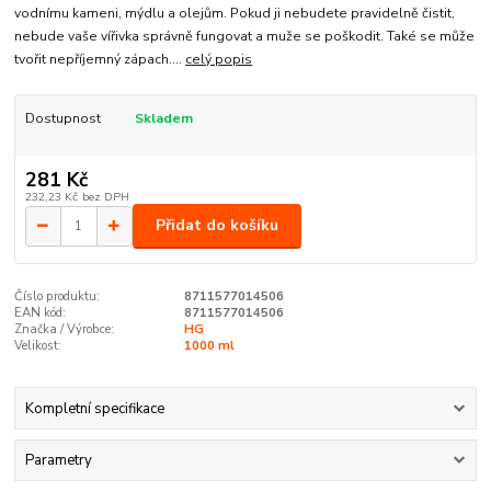
vodnímu kameni, mýdlu a olejům. Pokud ji nebudete pravidelně čistit,
nebude vaše vířivka správně fungovat a muže se poškodit. Také se může
tvořit nepříjemný zápach....
celý popis
Dostupnost
Skladem
281 Kč
232,23 Kč
bez DPH
Přidat do košíku
Číslo produktu:
8711577014506
EAN kód:
8711577014506
Značka / Výrobce:
HG
Velikost:
1000 ml
Kompletní specifikace
Parametry