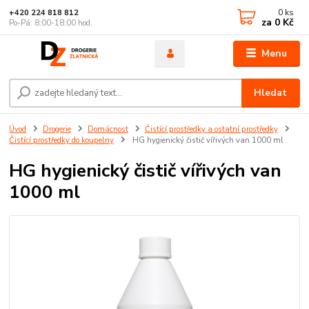
0
ks
+420 224 818 812
za
0 Kč
Po-Pá: 8:00-18:00 hod.
Menu
Hledat
Úvod
Drogerie
Domácnost
Čistící prostředky a ostatní prostředky
Čistící prostředky do koupelny
HG hygienický čistič vířivých van 1000 ml
HG hygienický čistič vířivých van
1000 ml