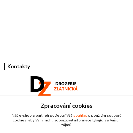
Kontakty
Zpracování cookies
Pracovní doba:
+420 224 818 812
Náš e-shop a partneři potřebují Váš
souhlas
s použitím souborů
Po-Pá: 8:00-18:00 hod.
cookies, aby Vám mohli zobrazovat informace týkající se Vašich
zájmů.
info@drogeriezlatnicka.cz