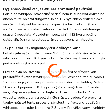
Nepoškozuje vnitřní systém vířivých van
Hygienický čistič van jacuzzi pro pravidelné používání
Pokud se whirlpool pravidelně nečistí, nemusí fungovat optimálně
anebo může přestat fungovat úplně. HG hygienický čistič vířivých
van čistí whirlpool hygienicky, bezpečně a bez rizika poškození
vnitřního systému nebo životního prostředí. Snadno odstraňuje i
usazené nečistoty. Pravidelným používáním HG hygienického
čističe vířivých van prodloužíte životnost svého whirlpoolu.
Jak používat HG hygienický čistič vířivých van?
Potřebujete vyčistit vířivou vanu? Pro účinné odstranění nečistot z
whirlpoolu pomocí HG hygienického čističe vířivých van postupujte
podle následujících pokynů.
Pravidelným používáním HG hygienického čističe vířivých van
prodloužíte životnost whirlpoolu. Naplňte whirlpool teplou vodou
5 cm nad nejvyšší otvor pro vodu nebo vzduchové bubliny. Nalijte
50 – 75 ml přípravku HG hygienický čistič vířivých van přímo do
vany. Zapněte systém a nechejte jej 15 minut v chodu. Poté
vypusťte vodu z vany a opláchněte ji čistou vodou. Pro prevenci
tvorby nečistot tento proces v závislosti na frekvenci používání
whirlpoolu opakujte jednou za 2-3 týdny. Pro vířivé vany s vnitřním