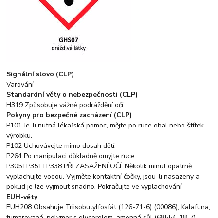
Signální slovo (CLP)
Varování
Standardní věty o nebezpečnosti (CLP)
H319 Způsobuje vážné podráždění očí.
Pokyny pro bezpečné zacházení (CLP)
P101 Je-li nutná lékařská pomoc, mějte po ruce obal nebo štítek
výrobku.
P102 Uchovávejte mimo dosah dětí.
P264 Po manipulaci důkladně omyjte ruce.
P305+P351+P338 PŘI ZASAŽENÍ OČÍ: Několik minut opatrně
vyplachujte vodou. Vyjměte kontaktní čočky, jsou-li nasazeny a
pokud je lze vyjmout snadno. Pokračujte ve vyplachování.
EUH-věty
EUH208 Obsahuje Triisobutylfosfát (126-71-6) (00086), Kalafuna,
fumarovaná, polymer s glycerolem, amonná sůl (68554-18-7)