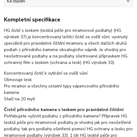
Ke stažení
Kompletní specifikace
HG čistič s leskem (lesklá péče pro mramorové podlahy) (HG
výrobek 37) je koncentrovaný leštící čistič se svěží vůní, vyvinutý
speciálně pro pravidelné čištění mramoru a všech dalších druhů
podlah z přírodního kamene obsahujícího vápník. Je vhodný pro
neošetrované podlahy a na podlahy ošetrované přípravkem HG
ochranný film s leskem (ochrana a lesk) (HG výrobek 33).
Koncentrovaný čistič k vytírání se svěží vůní
Obnovuje lesk
Pro mramor a všechny ostatní typy vápencového přírodního
kamene
Stačí na 20 mytí
Čistič přírodního kamene s leskem pro pravidelné čištění
Potřebujete vyčistit podlahu z přírodního kamene? Přípravek HG
lesklá péče pro mramorové podlahy je vhodný jak pro neošetřené
podlahy, tak pro podlahy ošetřené pomocí HG ochrany a lesku pro
mramorové podlahy (výrobek 33). 1 litr HG lesklé péče pro