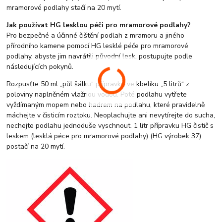
mramorové podlahy stačí na 20 mytí.
Jak používat HG lesklou péči pro mramorové podlahy?
Pro bezpečné a účinné čištění podlah z mramoru a jiného
přírodního kamene pomocí HG lesklé péče pro mramorové
podlahy, abyste jim navrátili původní lesk, postupujte podle
následujících pokynů.
Rozpusťte 50 ml „půl šálku“ přípravku ve kbelíku „5 litrů“ z
poloviny naplněném vlažnou vodou. Poté podlahu vytřete
vyždímaným mopem nebo hadrem na podlahu, které pravidelně
máchejte v čisticím roztoku. Neoplachujte ani nevytírejte do sucha,
nechejte podlahu jednoduše vyschnout. 1 litr přípravku HG čistič s
leskem (lesklá péce pro mramorové podlahy) (HG výrobek 37)
postačí na 20 mytí.