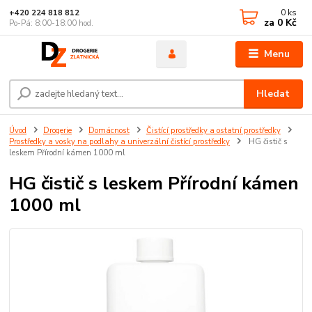
0
ks
+420 224 818 812
za
0 Kč
Po-Pá: 8:00-18:00 hod.
Menu
Hledat
Úvod
Drogerie
Domácnost
Čistící prostředky a ostatní prostředky
Prostředky a vosky na podlahy a univerzální čistící prostředky
HG čistič s
leskem Přírodní kámen 1000 ml
HG čistič s leskem Přírodní kámen
1000 ml