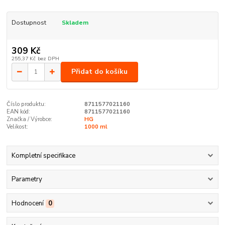
Dostupnost
Skladem
309 Kč
255,37 Kč
bez DPH
Přidat do košíku
Číslo produktu:
8711577021160
EAN kód:
8711577021160
Značka / Výrobce:
HG
Velikost:
1000 ml
Kompletní specifikace
Parametry
Hodnocení
0