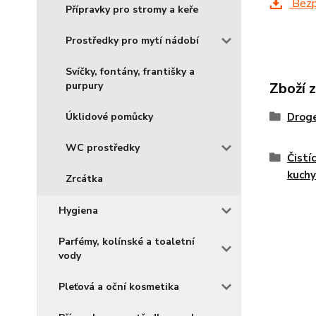
Bezpe
Přípravky pro stromy a keře
Prostředky pro mytí nádobí
Svíčky, fontány, františky a
Zboží 
purpury
Droge
Úklidové pomůcky
WC prostředky
Čistí
kuch
Zrcátka
Hygiena
Parfémy, kolínské a toaletní
vody
Pleťová a oční kosmetika