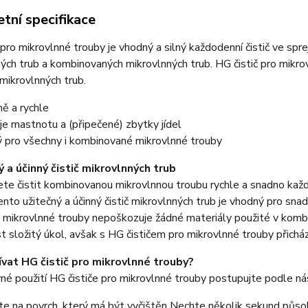
tní specifikace
 pro mikrovlnné trouby je vhodný a silný každodenní čistič ve spre
ých trub a kombinovaných mikrovlnných trub. HG čistič pro mikro
mikrovlnných trub.
ně a rychle
e mastnotu a (připečené) zbytky jídel
 pro všechny i kombinované mikrovlnné trouby
ý a účinný čistič mikrovlnných trub
te čistit kombinovanou mikrovlnnou troubu rychle a snadno kaž
ento užitečný a účinný čistič mikrovlnných trub je vhodný pro sna
o mikrovlnné trouby nepoškozuje žádné materiály použité v kombi
t složitý úkol, avšak s HG čističem pro mikrovlnné trouby přichá
ívat HG čistič pro mikrovlnné trouby?
né použití HG čističe pro mikrovlnné trouby postupujte podle nás
te na povrch, který má být vyčištěn Nechte několik sekund půso