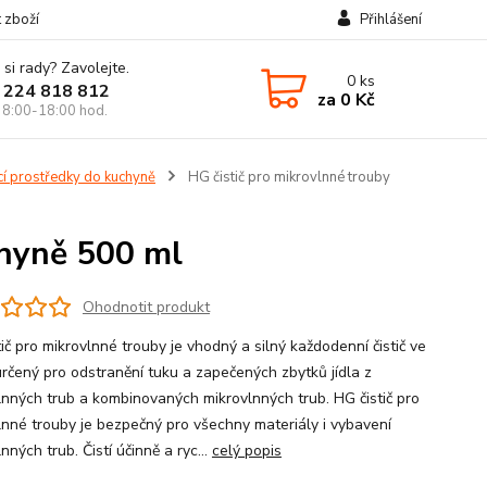
t zboží
Přihlášení
 si rady? Zavolejte.
0
ks
 224 818 812
za
0 Kč
 8:00-18:00 hod.
ící prostředky do kuchyně
HG čistič pro mikrovlnné trouby
chyně 500 ml
Ohodnotit produkt
ič pro mikrovlnné trouby je vhodný a silný každodenní čistič ve
 určený pro odstranění tuku a zapečených zbytků jídla z
lnných trub a kombinovaných mikrovlnných trub. HG čistič pro
lnné trouby je bezpečný pro všechny materiály i vybavení
nných trub. Čistí účinně a ryc...
celý popis