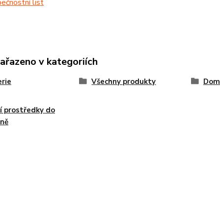
čnostní list
zařazeno v kategoriích
rie
Všechny produkty
Dom
cí prostředky do
yně