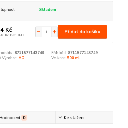
tupnost
Skladem
4 Kč
Přidat do košíku
,48 Kč
bez DPH
roduktu:
8711577143749
EAN kód:
8711577143749
/ Výrobce:
HG
Velikost:
500 ml
Hodnocení
0
Ke stažení