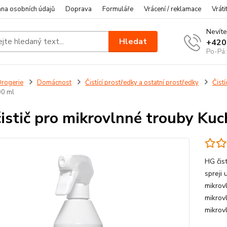
na osobních údajů
Doprava
Formuláře
Vrácení / reklamace
Vráti
Nevíte
Hledat
+420
Po-Pá:
rogerie
Domácnost
Čistící prostředky a ostatní prostředky
Čist
00 ml
istič pro mikrovlnné trouby Ku
HG čist
spreji
mikrov
mikrov
mikrovl