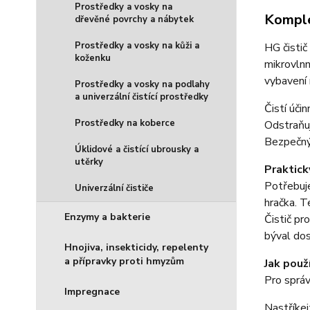
Prostředky a vosky na
Komple
dřevěné povrchy a nábytek
Prostředky a vosky na kůži a
HG čistič
koženku
mikrovlnn
vybavení 
Prostředky a vosky na podlahy
a univerzální čistící prostředky
Čistí účin
Prostředky na koberce
Odstraňuj
Bezpečný
Úklidové a čistící ubrousky a
utěrky
Praktick
Potřebuje
Univerzální čističe
hračka. T
Enzymy a bakterie
Čistič pr
býval dos
Hnojiva, insekticidy, repelenty
a přípravky proti hmyzům
Jak použ
Pro správ
Impregnace
Nastříkej