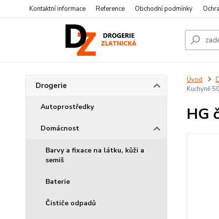
Kontaktní informace
Reference
Obchodní podmínky
Ochra
Úvod
D
Drogerie
Kuchyně 5
Autoprostředky
HG č
Domácnost
Barvy a fixace na látku, kůži a
semiš
Baterie
Čističe odpadů