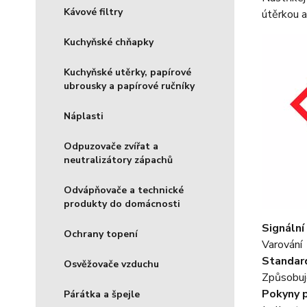
Kávové filtry
útěrkou a
Kuchyňské chňapky
Kuchyňské utěrky, papírové
ubrousky a papírové ručníky
Náplasti
Odpuzovače zvířat a
neutralizátory zápachů
Odvápňovače a technické
produkty do domácnosti
Signální
Ochrany topení
Varování
Standard
Osvěžovače vzduchu
Způsobuje
Pokyny 
Párátka a špejle