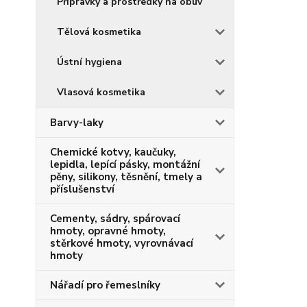
Přípravky a prostředky na obuv
Tělová kosmetika
Ústní hygiena
Vlasová kosmetika
Barvy-laky
Chemické kotvy, kaučuky,
lepidla, lepící pásky, montážní
pěny, silikony, těsnění, tmely a
příslušenství
Cementy, sádry, spárovací
hmoty, opravné hmoty,
stěrkové hmoty, vyrovnávací
hmoty
Nářadí pro řemeslníky