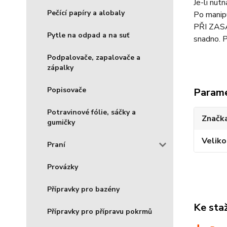
Je-li nut
Pečící papíry a alobaly
Po manipu
PŘI ZASAŽ
Pytle na odpad a na suť
snadno. P
Podpalovače, zapalovače a
zápalky
Popisovače
Param
Potravinové fólie, sáčky a
Značka
gumičky
Veliko
Praní
Provázky
Přípravky pro bazény
Ke sta
Přípravky pro přípravu pokrmů