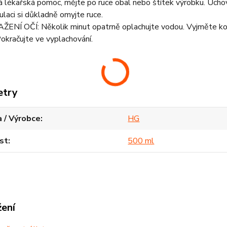
ná lékařská pomoc, mějte po ruce obal nebo štítek výrobku. Uch
laci si důkladně omyjte ruce.
ENÍ OČÍ: Několik minut opatrně oplachujte vodou. Vyjměte kont
okračujte ve vyplachování.
etry
 / Výrobce
HG
st
500 ml
žení