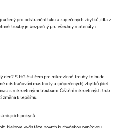
ji určený pro odstranění tuku a zapečených zbytků jídla z
vlnné trouby je bezpečný pro všechny materiály i
dý den? S HG čističem pro mikrovlnné trouby to bude
dné odstraňování mastnoty a (připečených) zbytků jídel.
naci s mikrovlnnými troubami. Čištění mikrovlnných trub
zí změna k lepšímu.
ledujících pokynů.
bit. Nejprve vyčistěte povrch kuchyňskou papírovou