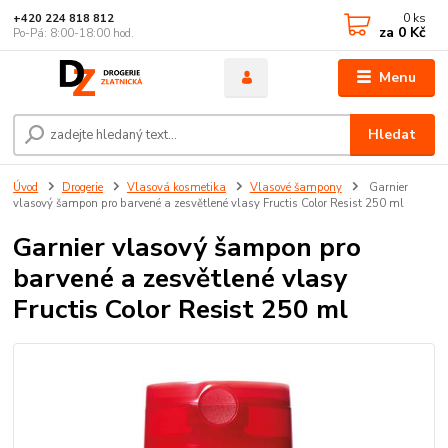
0
ks
+420 224 818 812
za
0 Kč
Po-Pá: 8:00-18:00 hod.
Menu
Hledat
Úvod
Drogerie
Vlasová kosmetika
Vlasové šampony
Garnier
vlasový šampon pro barvené a zesvětlené vlasy Fructis Color Resist 250 ml
Garnier vlasový šampon pro
barvené a zesvětlené vlasy
Fructis Color Resist 250 ml