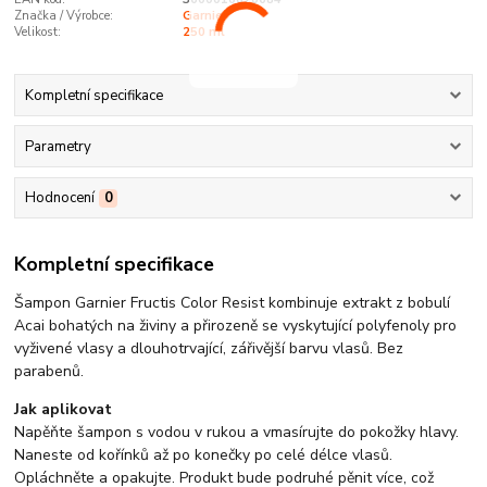
Značka / Výrobce:
Garnier
Velikost:
250 ml
Kompletní specifikace
Parametry
Hodnocení
0
Kompletní specifikace
Šampon Garnier Fructis Color Resist kombinuje extrakt z bobulí
Acai bohatých na živiny a přirozeně se vyskytující polyfenoly pro
vyživené vlasy a dlouhotrvající, zářivější barvu vlasů. Bez
parabenů.
Jak aplikovat
Napěňte šampon s vodou v rukou a vmasírujte do pokožky hlavy.
Naneste od kořínků až po konečky po celé délce vlasů.
Opláchněte a opakujte. Produkt bude podruhé pěnit více, což