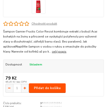
Ohodnotit produkt
Šampon Garnier Fructis Color Resist kombinuje extrakt z bobulí Acai
bohatých na živiny a přirozeně se vyskytující polyfenoly pro vyživené
vlasy a dlouhotrvající, zářivější barvu vlasů. Bez parabenů. Jak
aplikovatNapěňte šampon s vodou v rukou a vmasírujte do pokožky
hlavy. Naneste od kořínků až po k...
celý popis
Dostupnost
Skladem
79 Kč
65,29 Kč
bez DPH
Přidat do košíku
Číslo produktu:
3600010020684
EAN kód:
3600010020684