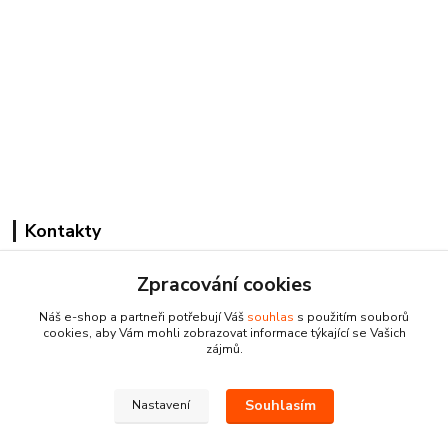
Kontakty
Zpracování cookies
Náš e-shop a partneři potřebují Váš
souhlas
s použitím souborů
cookies, aby Vám mohli zobrazovat informace týkající se Vašich
zájmů.
Pracovní doba:
+420 224 818 812
Souhlasím
Nastavení
Po-Pá: 8:00-18:00 hod.
info@drogeriezlatnicka.cz