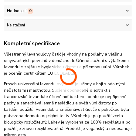
Hodnocení
0
Ke stažení
Kompletní specifikace
Všestranný levandulový čistič je vhodný na podlahy a většinu
omyvatelných povrchů v domácnosti. Účinné složení s výtažkem z
levandule zajišťuje hygienickou čistotu a příjemnou vůni. Výrobek
je oceněn certifikátem EU ECOLABEL.
Frosch univerzální levandulový čistič je účinný v boji s odolnými
nečistotami i mastnotou. Složení obohacené o extrakt z
francouzské levandule účinně ničí bakterie, pohlcuje nepříjemné
pachy a zanechává jemně nasládlou a svěží vůni čistoty po
každém použití. Velmi dobrá snášenlivost čističe s pokožkou byla
potvrzena dermatologickými testy. Výrobek je po použití zcela
biologicky rozložitelný. Láhev je vyrobena ze 100% recyklátu a po
použití je znovu recyklovatelná. Produkt je veganský a neobsahuje
mikroplasty.