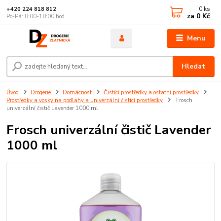
0
ks
+420 224 818 812
za
0 Kč
Po-Pá: 8:00-18:00 hod.
Menu
Hledat
Úvod
Drogerie
Domácnost
Čistící prostředky a ostatní prostředky
Prostředky a vosky na podlahy a univerzální čistící prostředky
Frosch
univerzální čistič Lavender 1000 ml
Frosch univerzální čistič Lavender
1000 ml