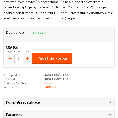
omyvatelných povrchů v domácnosti. Účinné složení s výtažkem z
levandule zajišťuje hygienickou čistotu a příjemnou vůni. Výrobek je
oceněn certifikátem EU ECOLABEL. Frosch univerzální levandulový čistič
je účinný v boji s odolnými nečistot...
celý popis
Dostupnost
Skladem
89 Kč
73,55 Kč
bez DPH
Přidat do košíku
Číslo produktu:
4009175924100
EAN kód:
4009175924100
Značka / Výrobce:
Frosch
Velikost:
1000 ml
Kompletní specifikace
Parametry