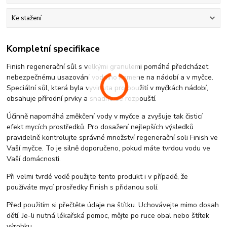
Ke stažení
Kompletní specifikace
Finish regenerační sůl s velkými granulemi pomáhá předcházet
nebezpečnému usazování vodního kamene na nádobí a v myčce.
Speciální sůl, která byla vyvinuta pro použití v myčkách nádobí,
obsahuje přírodní prvky a snadno se rozpouští.
Účinně napomáhá změkčení vody v myčce a zvyšuje tak čisticí
efekt mycích prostředků. Pro dosažení nejlepších výsledků
pravidelně kontrolujte správné množství regenerační soli Finish ve
Vaší myčce. To je silně doporučeno, pokud máte tvrdou vodu ve
Vaší domácnosti.
Při velmi tvrdé vodě použijte tento produkt i v případě, že
používáte mycí prosředky Finish s přidanou solí.
Před použitím si přečtěte údaje na štítku. Uchovávejte mimo dosah
dětí. Je-li nutná lékařská pomoc, mějte po ruce obal nebo štítek
výrobku.