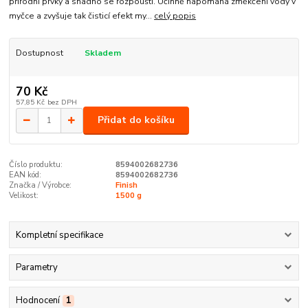
přírodní prvky a snadno se rozpouští. Účinně napomáhá změkčení vody v
myčce a zvyšuje tak čisticí efekt my...
celý popis
Dostupnost
Skladem
70 Kč
57,85 Kč
bez DPH
Přidat do košíku
Číslo produktu:
8594002682736
EAN kód:
8594002682736
Značka / Výrobce:
Finish
Velikost:
1500 g
Kompletní specifikace
Parametry
Hodnocení
1