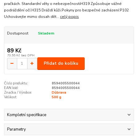
pračkách. Standardní věty o nebezpečnostiH319 Způsobuje vážné
podráždění očí.H315 Dráždí kůži.Pokyny pro bezpečné zacházení:P102
Uchovávejte mimo dosah dět...
celý popis
Dostupnost
Skladem
89 Kč
73,55 Kč
bez DPH
Přidat do košíku
Číslo produktu:
8594005500044
EAN kód:
8594005500044
Značka / Výrobce:
Důbrava
Velikost:
500 g
Kompletní specifikace
Parametry