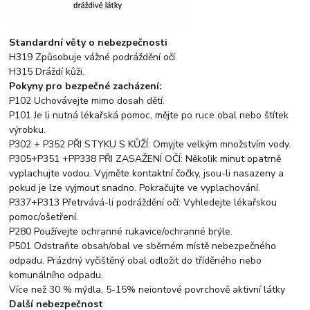
Standardní věty o nebezpečnosti
H319 Způsobuje vážné podráždění očí.
H315 Dráždí kůži.
Pokyny pro bezpečné zacházení:
P102 Uchovávejte mimo dosah dětí.
P101 Je li nutná lékařská pomoc, mějte po ruce obal nebo štítek
výrobku.
P302 + P352 PŘI STYKU S KŮŽÍ: Omyjte velkým množstvím vody.
P305+P351 +PP338 PŘI ZASAŽENÍ OČÍ: Několik minut opatrně
vyplachujte vodou. Vyjměte kontaktní čočky, jsou-li nasazeny a
pokud je lze vyjmout snadno. Pokračujte ve vyplachování.
P337+P313 Přetrvává-li podráždění očí: Vyhledejte lékařskou
pomoc/ošetření.
P280 Používejte ochranné rukavice/ochranné brýle.
P501 Odstraňte obsah/obal ve sběrném místě nebezpečného
odpadu. Prázdný vyčištěný obal odložit do tříděného nebo
komunálního odpadu.
Více než 30 % mýdla, 5-15% neiontové povrchově aktivní látky
Další nebezpečnost