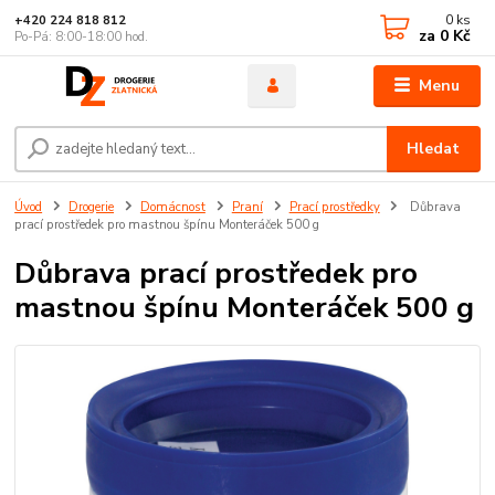
0
ks
+420 224 818 812
za
0 Kč
Po-Pá: 8:00-18:00 hod.
Menu
Hledat
Úvod
Drogerie
Domácnost
Praní
Prací prostředky
Důbrava
prací prostředek pro mastnou špínu Monteráček 500 g
Důbrava prací prostředek pro
mastnou špínu Monteráček 500 g