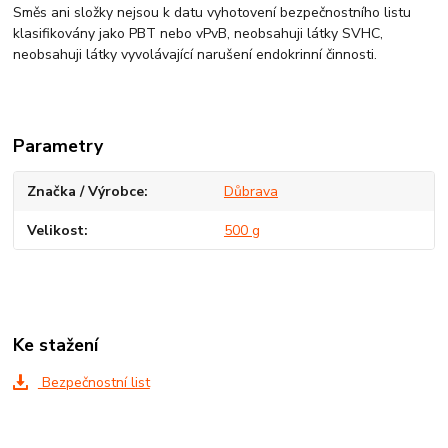
Směs ani složky nejsou k datu vyhotovení bezpečnostního listu
klasifikovány jako PBT nebo vPvB, neobsahuji látky SVHC,
neobsahuji látky vyvolávající narušení endokrinní činnosti.
Parametry
Značka / Výrobce
Důbrava
Velikost
500 g
Ke stažení
Bezpečnostní list