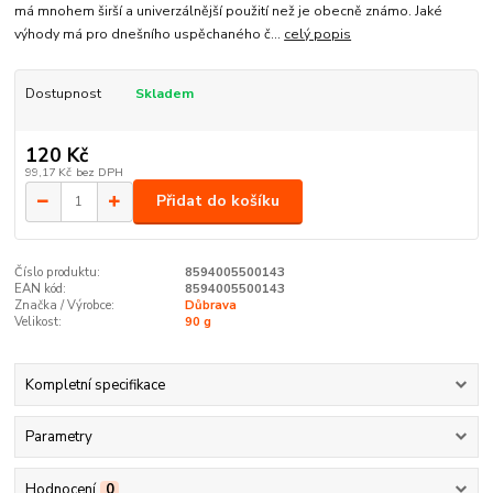
má mnohem širší a univerzálnější použití než je obecně známo. Jaké
výhody má pro dnešního uspěchaného č...
celý popis
Dostupnost
Skladem
120 Kč
99,17 Kč
bez DPH
Přidat do košíku
Číslo produktu:
8594005500143
EAN kód:
8594005500143
Značka / Výrobce:
Důbrava
Velikost:
90 g
Kompletní specifikace
Parametry
Hodnocení
0