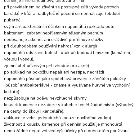
účinek je mnohahodinový, testováno 4-6h
při pravidelném používání se postupně zúží vývody potních
kanálků v kůži a nadbytečné pocení se normalizuje (období
puberty)
svým antibakteriálním účinkem napomáhá rozkladu potu
bakteriemi, zabrání nepříjemným tělesným pachům
neobsahuje alkohol ani dráždivé parfémové složky
při dlouhodobém používání nehrozí vznik alergií
napomáhá odstranit bolest i otok při bodnutí hmyzem (komárem,
včelou i vosou),
zjemní pleť příznivým pH (vhodné pro akné)
po aplikaci na pokožku nepálí ani neštípe, nedráždí
napomáhá působit jako spolehlivá prevence zánětům pokožky
(působí antibakteriálně - známe a využívané hlavně ve východní
kultuře)
nezpůsobuje na oděvu nevzhledné skvrny
kousek kamence nezabere v kabelce téměř žádné místo (výhodný
na cesty, do školy i kanceláře),
aplikace je velmi jednoduchá (pouze navlhčíme vodou)
životnost 1 kousku kamence při denním použití je mnoholetá
nemá žádné negativní vedlejší účinky při dlouholetém používání