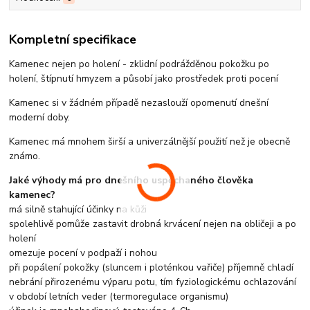
Kompletní specifikace
Kamenec nejen po holení - zklidní podrážděnou pokožku po
holení, štípnutí hmyzem a působí jako prostředek proti pocení
Kamenec si v žádném případě nezaslouží opomenutí dnešní
moderní doby.
Kamenec má mnohem širší a univerzálnější použití než je obecně
známo.
Jaké výhody má pro dnešního uspěchaného člověka
kamenec?
má silně stahující účinky na kůži
spolehlivě pomůže zastavit drobná krvácení nejen na obličeji a po
holení
omezuje pocení v podpaží i nohou
při popálení pokožky (sluncem i ploténkou vařiče) příjemně chladí
nebrání přirozenému výparu potu, tím fyziologickému ochlazování
v období letních veder (termoregulace organismu)