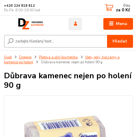
0
ks
+420 224 818 812
za
0 Kč
Po-Pá: 8:00-18:00 hod.
Menu
Hledat
Úvod
Drogerie
Pleťová a oční kosmetika
Vody, gely, balzámy a
kamence po holení
Důbrava kamenec nejen po holení 90 g
Důbrava kamenec nejen po holení
90 g