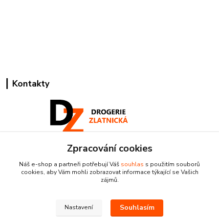
Kontakty
Zpracování cookies
Pracovní doba:
+420 224 818 812
Náš e-shop a partneři potřebují Váš
souhlas
s použitím souborů
Po-Pá: 8:00-18:00 hod.
cookies, aby Vám mohli zobrazovat informace týkající se Vašich
zájmů.
info@drogeriezlatnicka.cz
Souhlasím
Nastavení