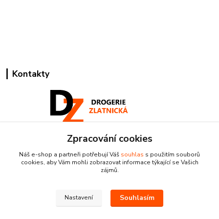
Kontakty
Zpracování cookies
Pracovní doba:
+420 224 818 812
Náš e-shop a partneři potřebují Váš
souhlas
s použitím souborů
Po-Pá: 8:00-18:00 hod.
cookies, aby Vám mohli zobrazovat informace týkající se Vašich
zájmů.
info@drogeriezlatnicka.cz
Souhlasím
Nastavení