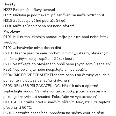
H-věty
H222 Extrémně hořlavý aerosol.
H229 Nádoba je pod tlakem: při zahřívání se může roztrhnout.
H319 Způsobuje vážné podráždění očí.
H336 Může způsobit ospalost nebo závratě.
P-pokyny
P101 Je-li nutná lékařská pomoc, mějte po ruce obal nebo štítek
výrobku.
P102 Uchovávejte mimo dosah dětí.
P210 Chraňte před teplem, horkými povrchy, jiskrami, otevřeným
ohněm a jinými zdroji zapálení. Zákaz kouření.
P211 Nestříkejte do otevřeného ohně nebo jiných zdrojů zapálení.
P251 Nepropichujte nebo nespalujte ani po použití.
P304+340 PŘI VDECHNUTÍ: Přeneste osobu na čerstvý vzduch a
ponechte ji v poloze usnadňující dýchání.
P305+351+338 PŘI ZASAŽENÍ OČÍ: Několik minut opatrně
vyplachujte vodou. Vyjměte kontaktní čočky, jsou-li nasazeny a
pokud je lze vyjmout snadno. Pokračujte ve vyplachování.
P410+412 Chraňte před slunečním zářením. Nevystavujte teplotě
přesahující 50 °C.
P501 Odstraňte obsah/obal předáním na sběrný dvůr do části