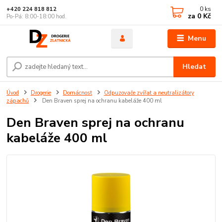
0
ks
+420 224 818 812
za
0 Kč
Po-Pá: 8:00-18:00 hod.
Menu
Hledat
Úvod
Drogerie
Domácnost
Odpuzovače zvířat a neutralizátory
zápachů
Den Braven sprej na ochranu kabeláže 400 ml
Den Braven sprej na ochranu
kabeláže 400 ml