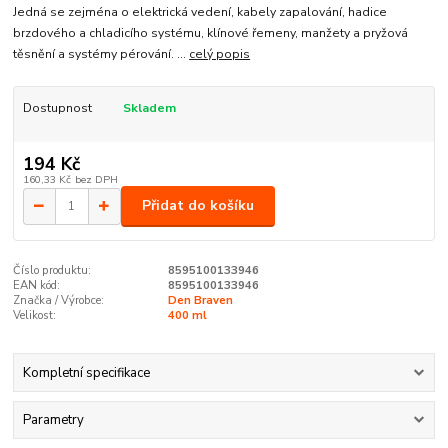
Jedná se zejména o elektrická vedení, kabely zapalování, hadice
brzdového a chladicího systému, klínové řemeny, manžety a pryžová
těsnění a systémy pérování. ...
celý popis
Dostupnost
Skladem
194 Kč
160,33 Kč
bez DPH
Přidat do košíku
Číslo produktu:
8595100133946
EAN kód:
8595100133946
Značka / Výrobce:
Den Braven
Velikost:
400 ml
Kompletní specifikace
Parametry