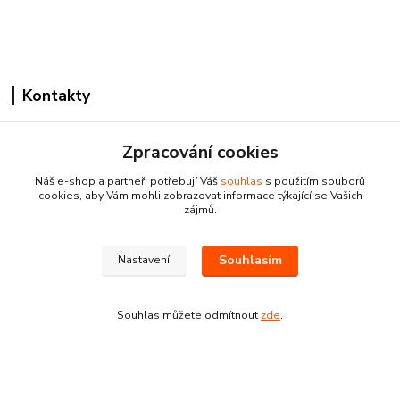
Kontakty
Zpracování cookies
Náš e-shop a partneři potřebují Váš
souhlas
s použitím souborů
cookies, aby Vám mohli zobrazovat informace týkající se Vašich
zájmů.
Pracovní doba:
+420 224 818 812
Po-Pá: 8:00-18:00 hod.
Souhlasím
Nastavení
info@drogeriezlatnicka.cz
Souhlas můžete odmítnout
zde
.
Vytvořeno na
Eshop-rychle.cz