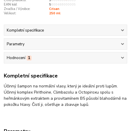
Číslo produktu:
5000468000005
EAN kód:
5000468000005
Značka / Výrobce:
Crisan
Velikost:
250 ml
Kompletní specifikace
Parametry
Hodnocení
1
Kompletní specifikace
Účinný šampon na normální vlasy, který je ideální proti lupům.
Účinný komplex Pirithoine, Climbazolu a Octopiroxu spolu s
heřmánkovým extraktem a provitamínem B5 působí blahodárně na
pokožku hlavy. Čistí ji, ošetřuje a zbavuje lupů.