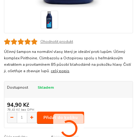
Ohodnotit produkt
Účinný šampon na normální vlasy, který je ideální proti lupům. Účinný
komplex Pirithoine, Climbazolu a Octopiroxu spolu s heřmánkovým
extraktem a provitamínem B5 působí blahodárně na pokožku hlavy. Čistí
ji, ošetřuje a zbavuje lupů.
celý popis
Dostupnost
Skladem
94,90 Kč
78,43 Kč
bez DPH
Přidat do košíku