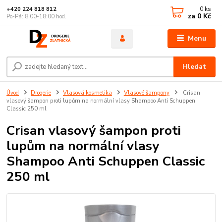
0
ks
+420 224 818 812
za
0 Kč
Po-Pá: 8:00-18:00 hod.
Menu
Hledat
Úvod
Drogerie
Vlasová kosmetika
Vlasové šampony
Crisan
vlasový šampon proti lupům na normální vlasy Shampoo Anti Schuppen
Classic 250 ml
Crisan vlasový šampon proti
lupům na normální vlasy
Shampoo Anti Schuppen Classic
250 ml