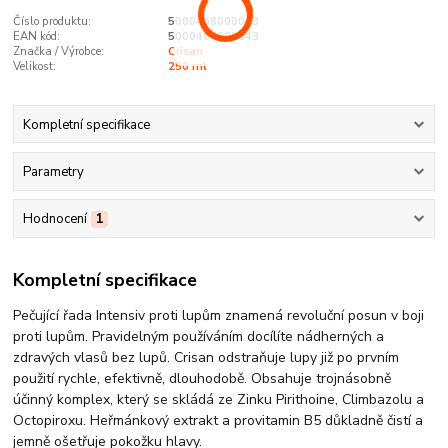
Číslo produktu:
5000468000043
EAN kód:
5000468000043
Značka / Výrobce:
Crisan
Velikost:
250 ml
Kompletní specifikace
Parametry
Hodnocení
1
Kompletní specifikace
Pečující řada Intensiv​ proti lupům znamená revoluční posun v boji
proti lupům. Pravidelným používáním docílíte nádherných a
zdravých vlasů bez lupů. Crisan odstraňuje lupy již po prvním
použití rychle, efektivně, dlouhodobě. Obsahuje trojnásobně
účinný komplex, který se skládá ze Zinku Pirithoine, Climbazolu a
Octopiroxu. Heřmánkový extrakt a provitamin B5 důkladně čistí a
jemně ošetřuje pokožku hlavy.