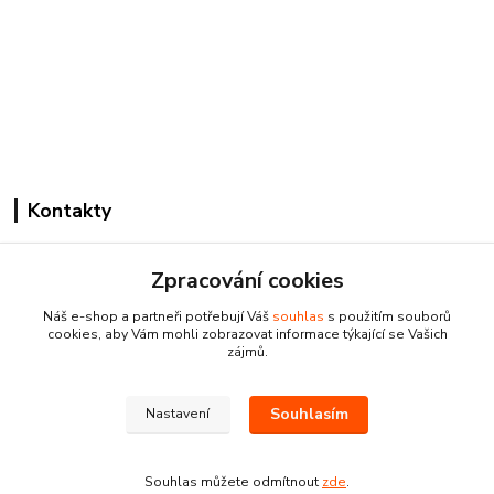
Kontakty
Zpracování cookies
Náš e-shop a partneři potřebují Váš
souhlas
s použitím souborů
cookies, aby Vám mohli zobrazovat informace týkající se Vašich
zájmů.
Pracovní doba:
+420 224 818 812
Po-Pá: 8:00-18:00 hod.
Souhlasím
Nastavení
info@drogeriezlatnicka.cz
Souhlas můžete odmítnout
zde
.