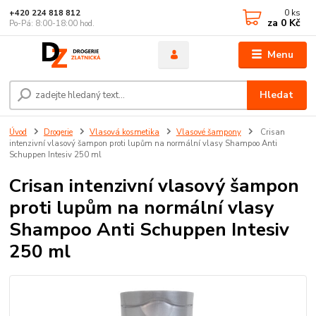
0
ks
+420 224 818 812
za
0 Kč
Po-Pá: 8:00-18:00 hod.
Menu
Hledat
Úvod
Drogerie
Vlasová kosmetika
Vlasové šampony
Crisan
intenzivní vlasový šampon proti lupům na normální vlasy Shampoo Anti
Schuppen Intesiv 250 ml
Crisan intenzivní vlasový šampon
proti lupům na normální vlasy
Shampoo Anti Schuppen Intesiv
250 ml