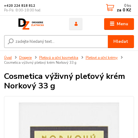
0
ks
+420 224 818 812
za
0 Kč
Po-Pá: 8:00-18:00 hod.
Menu
Hledat
Úvod
Drogerie
Pleťová a oční kosmetika
Pleťové a oční krémy
Cosmetica výživný pleťový krém Norkový 33 g
Cosmetica výživný pleťový krém
Norkový 33 g