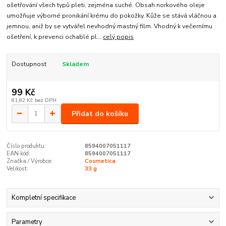
ošetřování všech typů pleti, zejména suché. Obsah norkového oleje
umožňuje výborné pronikání krému do pokožky. Kůže se stává vláčnou a
jemnou, aniž by se vytvářel nevhodný mastný film. Vhodný k večernímu
ošetření, k prevenci ochablé pl...
celý popis
Dostupnost
Skladem
99 Kč
81,82 Kč
bez DPH
Přidat do košíku
Číslo produktu:
8594007051117
EAN kód:
8594007051117
Značka / Výrobce:
Cosmetica
Velikost:
33 g
Kompletní specifikace
Parametry