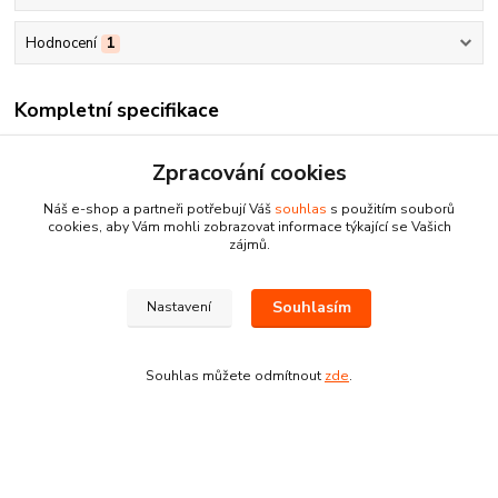
Hodnocení
1
Kompletní specifikace
Norkový krém výživný je mastný pleťový krém ke každodenní péči
Zpracování cookies
a ošetřování všech typů pleti, zejména suché. Obsah norkového
oleje umožňuje výborné pronikání krému do pokožky. Kůže se
Náš e-shop a partneři potřebují Váš
souhlas
s použitím souborů
stává vláčnou a jemnou, aniž by se vytvářel nevhodný mastný film.
cookies, aby Vám mohli zobrazovat informace týkající se Vašich
Vhodný k večernímu ošetření, k prevenci ochablé pleti a tvorby
zájmů.
vrásek.
Souhlasím
Nastavení
Parametry
Souhlas můžete odmítnout
zde
.
Značka / Výrobce
Cosmetica
Velikost
33 g