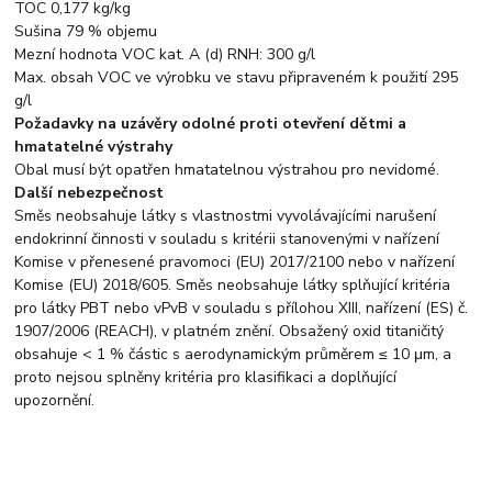
TOC 0,177 kg/kg
Sušina 79 % objemu
Mezní hodnota VOC kat. A (d) RNH: 300 g/l
Max. obsah VOC ve výrobku ve stavu připraveném k použití 295
g/l
Požadavky na uzávěry odolné proti otevření dětmi a
hmatatelné výstrahy
Obal musí být opatřen hmatatelnou výstrahou pro nevidomé.
Další nebezpečnost
Směs neobsahuje látky s vlastnostmi vyvolávajícími narušení
endokrinní činnosti v souladu s kritérii stanovenými v nařízení
Komise v přenesené pravomoci (EU) 2017/2100 nebo v nařízení
Komise (EU) 2018/605. Směs neobsahuje látky splňující kritéria
pro látky PBT nebo vPvB v souladu s přílohou XIII, nařízení (ES) č.
1907/2006 (REACH), v platném znění. Obsažený oxid titaničitý
obsahuje < 1 % částic s aerodynamickým průměrem ≤ 10 μm, a
proto nejsou splněny kritéria pro klasifikaci a doplňující
upozornění.