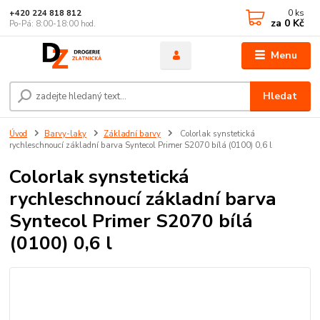
0
ks
+420 224 818 812
za
0 Kč
Po-Pá: 8:00-18:00 hod.
Menu
Hledat
Úvod
Barvy-laky
Základní barvy
Colorlak synstetická
rychleschnoucí základní barva Syntecol Primer S2070 bílá (0100) 0,6 l
Colorlak synstetická
rychleschnoucí základní barva
Syntecol Primer S2070 bílá
(0100) 0,6 l