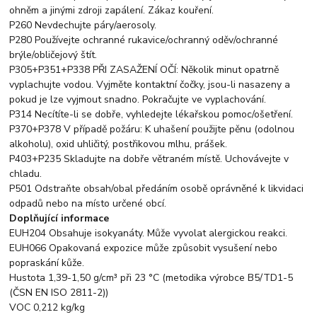
ohněm a jinými zdroji zapálení. Zákaz kouření.
P260 Nevdechujte páry/aerosoly.
P280 Používejte ochranné rukavice/ochranný oděv/ochranné
brýle/obličejový štít.
P305+P351+P338 PŘI ZASAŽENÍ OČÍ: Několik minut opatrně
vyplachujte vodou. Vyjměte kontaktní čočky, jsou-li nasazeny a
pokud je lze vyjmout snadno. Pokračujte ve vyplachování.
P314 Necítíte-li se dobře, vyhledejte lékařskou pomoc/ošetření.
P370+P378 V případě požáru: K uhašení použijte pěnu (odolnou
alkoholu), oxid uhličitý, postřikovou mlhu, prášek.
P403+P235 Skladujte na dobře větraném místě. Uchovávejte v
chladu.
P501 Odstraňte obsah/obal předáním osobě oprávněné k likvidaci
odpadů nebo na místo určené obcí.
Doplňující informace
EUH204 Obsahuje isokyanáty. Může vyvolat alergickou reakci.
EUH066 Opakovaná expozice může způsobit vysušení nebo
popraskání kůže.
Hustota 1,39-1,50 g/cm³ při 23 °C (metodika výrobce B5/TD1-5
(ČSN EN ISO 2811-2))
VOC 0,212 kg/kg