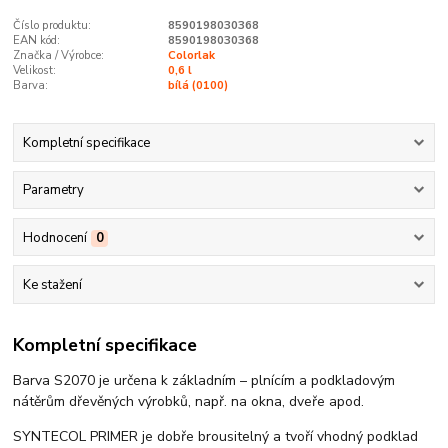
Číslo produktu:
8590198030368
EAN kód:
8590198030368
Značka / Výrobce:
Colorlak
Velikost:
0,6 l
Barva:
bílá (0100)
Kompletní specifikace
Parametry
Hodnocení
0
Ke stažení
Kompletní specifikace
Barva S2070 je určena k základním – plnícím a podkladovým
nátěrům dřevěných výrobků, např. na okna, dveře apod.
SYNTECOL PRIMER je dobře brousitelný a tvoří vhodný podklad