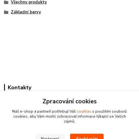
Všechny produkty
Základní barvy
Kontakty
Zpracování cookies
Náš e-shop a partneři potřebují Váš
souhlas
s použitím souborů
cookies, aby Vám mohli zobrazovat informace týkající se Vašich
zájmů.
Pracovní doba:
+420 224 818 812
Souhlasím
Nastavení