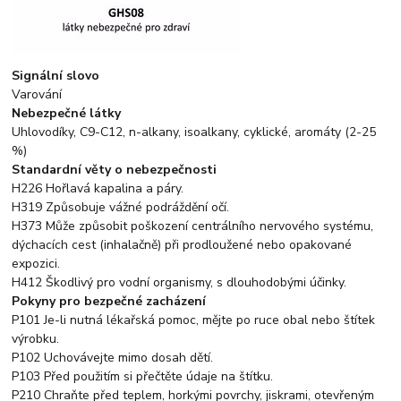
Signální slovo
Varování
Nebezpečné látky
Uhlovodíky, C9-C12, n-alkany, isoalkany, cyklické, aromáty (2-25
%)
Standardní věty o nebezpečnosti
H226 Hořlavá kapalina a páry.
H319 Způsobuje vážné podráždění očí.
H373 Může způsobit poškození centrálního nervového systému,
dýchacích cest (inhalačně) při prodloužené nebo opakované
expozici.
H412 Škodlivý pro vodní organismy, s dlouhodobými účinky.
Pokyny pro bezpečné zacházení
P101 Je-li nutná lékařská pomoc, mějte po ruce obal nebo štítek
výrobku.
P102 Uchovávejte mimo dosah dětí.
P103 Před použitím si přečtěte údaje na štítku.
P210 Chraňte před teplem, horkými povrchy, jiskrami, otevřeným