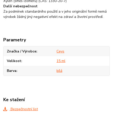
Xylen (směs izomerů) (CAS: 1330-20-7)
Další nebezpečnost
Za podmínek standardního použití a v jeho originální formě nemá
výrobek žádný jiný negativní efekt na zdraví a životní prostředí.
Parametry
Značka / Výrobce
Ceys
Velikost
15 ml
Barva
bílá
Ke stažení
Bezpečnostní list