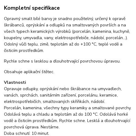
Kompletní specifikace
Opravný smalt bílé barvy je snadno použitelný, určený k opravě
škrábanců, oprýskání a odlupků na smaltovaných površích a na
všech typech keramických výrobků (porcelán, kamenina, kuchyně,
koupelny, umyvadla, vany, elektrospotřebiče, nádobí, porcelán…).
Odolný vůči teplu, zimě, teplotám až do +100 °C, teplé vodě a
čisticím prostředkům.
Rychle schne s lesklou a dlouhotrvající povrchovou úpravou.
Obsahuje aplikační štětec.
Vlastnosti
Opravuje odlupky, oprýskání nebo škrábance na umyvadlech,
vanách, sprchách, sanitárním zařízení, porcelánu, keramice,
elektrospotřebičích, smaltovaných skříňkách, nádobí.
Porcelán, kamenina, všechny typy keramiky a smaltované povrchy.
Odolává teplu a chladu a teplotám až do 100 °C. Odolává horké
vodě a čisticím prostředkům. Rychle schne. Lesklá a dlouhotrvající
povrchová úprava. Nestárne.
Doba schnutí: 10 minut.