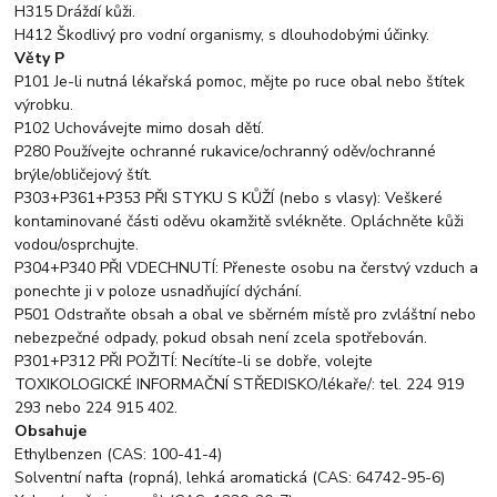
H315 Dráždí kůži.
H412 Škodlivý pro vodní organismy, s dlouhodobými účinky.
Věty P
P101 Je-li nutná lékařská pomoc, mějte po ruce obal nebo štítek
výrobku.
P102 Uchovávejte mimo dosah dětí.
P280 Používejte ochranné rukavice/ochranný oděv/ochranné
brýle/obličejový štít.
P303+P361+P353 PŘI STYKU S KŮŽÍ (nebo s vlasy): Veškeré
kontaminované části oděvu okamžitě svlékněte. Opláchněte kůži
vodou/osprchujte.
P304+P340 PŘI VDECHNUTÍ: Přeneste osobu na čerstvý vzduch a
ponechte ji v poloze usnadňující dýchání.
P501 Odstraňte obsah a obal ve sběrném místě pro zvláštní nebo
nebezpečné odpady, pokud obsah není zcela spotřebován.
P301+P312 PŘI POŽITÍ: Necítíte-li se dobře, volejte
TOXIKOLOGICKÉ INFORMAČNÍ STŘEDISKO/lékaře/: tel. 224 919
293 nebo 224 915 402.
Obsahuje
Ethylbenzen (CAS: 100-41-4)
Solventní nafta (ropná), lehká aromatická (CAS: 64742-95-6)