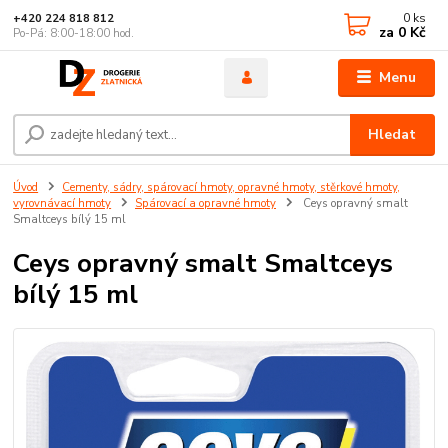
0
ks
+420 224 818 812
za
0 Kč
Po-Pá: 8:00-18:00 hod.
Menu
Hledat
Úvod
Cementy, sádry, spárovací hmoty, opravné hmoty, stěrkové hmoty,
vyrovnávací hmoty
Spárovací a opravné hmoty
Ceys opravný smalt
Smaltceys bílý 15 ml
Ceys opravný smalt Smaltceys
bílý 15 ml