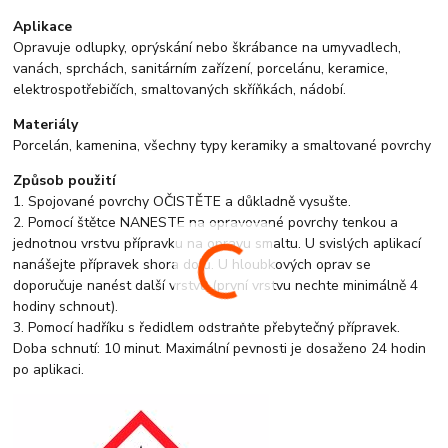
Aplikace
Opravuje odlupky, oprýskání nebo škrábance na umyvadlech,
vanách, sprchách, sanitárním zařízení, porcelánu, keramice,
elektrospotřebičích, smaltovaných skříňkách, nádobí.
Materiály
Porcelán, kamenina, všechny typy keramiky a smaltované povrchy
Způsob použití
1. Spojované povrchy OČISTĚTE a důkladně vysušte.
2. Pomocí štětce NANESTE na opravované povrchy tenkou a
jednotnou vrstvu přípravku na opravu smaltu. U svislých aplikací
nanášejte přípravek shora dolů. U hloubkových oprav se
doporučuje nanést další vrstvu (první vrstvu nechte minimálně 4
hodiny schnout).
3. Pomocí hadříku s ředidlem odstraňte přebytečný přípravek.
Doba schnutí: 10 minut. Maximální pevnosti je dosaženo 24 hodin
po aplikaci.