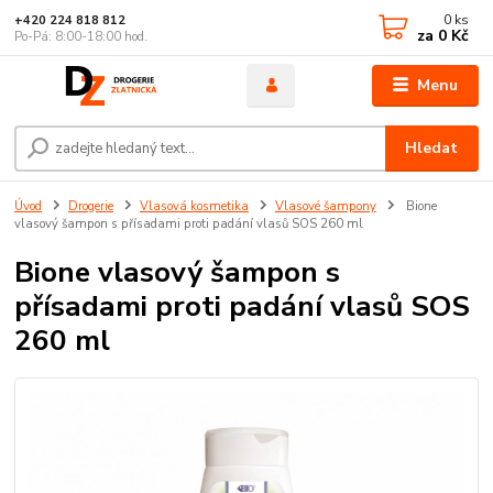
0
ks
+420 224 818 812
za
0 Kč
Po-Pá: 8:00-18:00 hod.
Menu
Hledat
Úvod
Drogerie
Vlasová kosmetika
Vlasové šampony
Bione
vlasový šampon s přísadami proti padání vlasů SOS 260 ml
Bione vlasový šampon s
přísadami proti padání vlasů SOS
260 ml