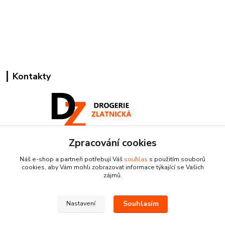
Kontakty
Zpracování cookies
Pracovní doba:
+420 224 818 812
Náš e-shop a partneři potřebují Váš
souhlas
s použitím souborů
Po-Pá: 8:00-18:00 hod.
cookies, aby Vám mohli zobrazovat informace týkající se Vašich
zájmů.
info@drogeriezlatnicka.cz
Souhlasím
Nastavení