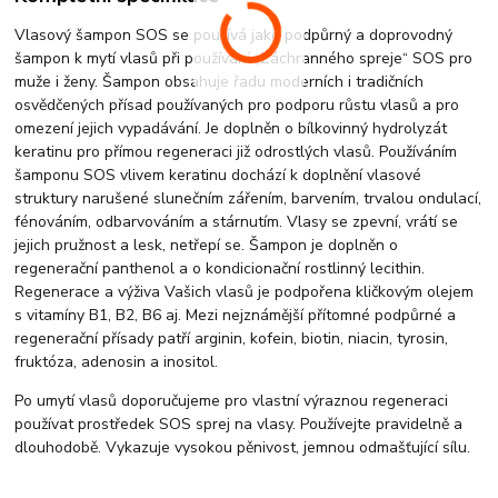
Vlasový šampon SOS se používá jako podpůrný a doprovodný
šampon k mytí vlasů při používání „Záchranného spreje“ SOS pro
muže i ženy. Šampon obsahuje řadu moderních i tradičních
osvědčených přísad používaných pro podporu růstu vlasů a pro
omezení jejich vypadávání. Je doplněn o bílkovinný hydrolyzát
keratinu pro přímou regeneraci již odrostlých vlasů. Používáním
šamponu SOS vlivem keratinu dochází k doplnění vlasové
struktury narušené slunečním zářením, barvením, trvalou ondulací,
fénováním, odbarvováním a stárnutím. Vlasy se zpevní, vrátí se
jejich pružnost a lesk, netřepí se. Šampon je doplněn o
regenerační panthenol a o kondicionační rostlinný lecithin.
Regenerace a výživa Vašich vlasů je podpořena kličkovým olejem
s vitamíny B1, B2, B6 aj. Mezi nejznámější přítomné podpůrné a
regenerační přísady patří arginin, kofein, biotin, niacin, tyrosin,
fruktóza, adenosin a inositol.
Po umytí vlasů doporučujeme pro vlastní výraznou regeneraci
používat prostředek SOS sprej na vlasy. Používejte pravidelně a
dlouhodobě. Vykazuje vysokou pěnivost, jemnou odmašťující sílu.