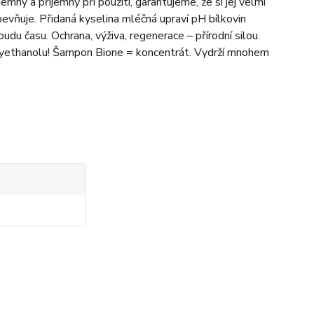
emný a příjemný při použití, garantujeme, že si jej velmi
evňuje. Přidaná kyselina mléčná upraví pH bílkovin
udu času. Ochrana, výživa, regenerace – přírodní silou.
oxyethanolu! Šampon Bione = koncentrát. Vydrží mnohem