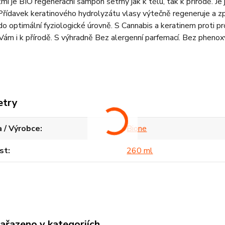
mi je BIO regenerační šampon šetrný jak k tělu, tak k přírodě. Je j
 Přídavek keratinového hydrolyzátu vlasy výtečně regeneruje a zp
o optimální fyziologické úrovně. S Cannabis a keratinem proti pro
Vám i k přírodě. S výhradně Bez alergenní parfemací. Bez phen
etry
 / Výrobce
Bione
st
260 ml
zařazeno v kategoriích