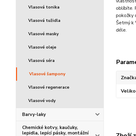
vlastnost
Vlasová tonika
oblíbíte.
pokožky d
Vlasová tužidla
Šetrný k 
déle.
Vlasové masky
Vlasové oleje
Vlasová séra
Param
Vlasové šampony
Značka
Vlasové regenerace
Veliko
Vlasové vody
Barvy-laky
Chemické kotvy, kaučuky,
lepidla, lepící pásky, montážní
Zboží 