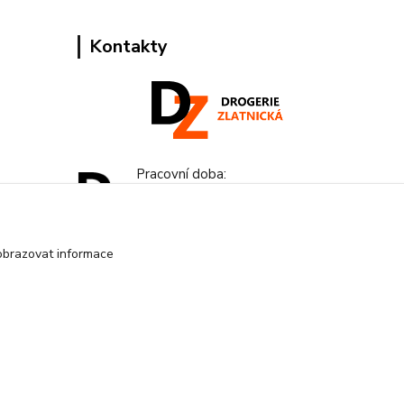
Kontakty
Pracovní doba:
+420 224 818 812
Po-Pá: 8:00-18:00 hod.
obrazovat informace
info@drogeriezlatnicka.cz
Vytvořeno na
Eshop-rychle.cz