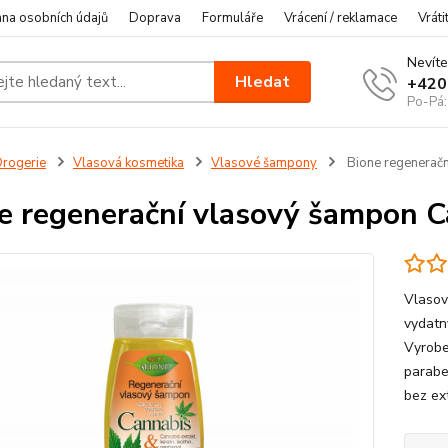
na osobních údajů
Doprava
Formuláře
Vrácení / reklamace
Vráti
Nevíte
Hledat
+420
Po-Pá:
rogerie
Vlasová kosmetika
Vlasové šampony
Bione regeneračn
e regenerační vlasový šampon 
Vlasov
vydatn
Vyrobe
parabe
bez ex