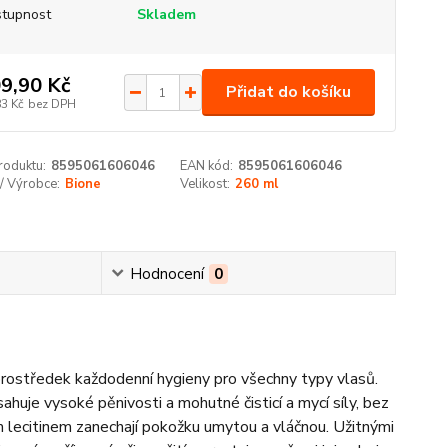
tupnost
Skladem
9,90 Kč
Přidat do košíku
83 Kč
bez DPH
roduktu:
8595061606046
EAN kód:
8595061606046
/ Výrobce:
Bione
Velikost:
260 ml
Hodnocení
0
prostředek každodenní hygieny pro všechny typy vlasů.
huje vysoké pěnivosti a mohutné čisticí a mycí síly, bez
m lecitinem zanechají pokožku umytou a vláčnou. Užitnými