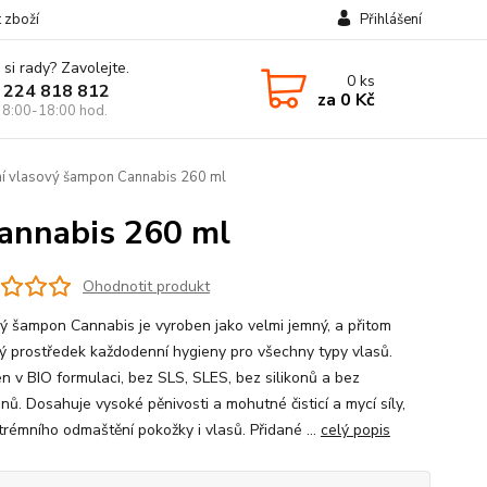
t zboží
Přihlášení
 si rady? Zavolejte.
0
ks
 224 818 812
za
0 Kč
 8:00-18:00 hod.
í vlasový šampon Cannabis 260 ml
Cannabis 260 ml
Ohodnotit produkt
ý šampon Cannabis je vyroben jako velmi jemný, a přitom
ý prostředek každodenní hygieny pro všechny typy vlasů.
n v BIO formulaci, bez SLS, SLES, bez silikonů a bez
nů. Dosahuje vysoké pěnivosti a mohutné čisticí a mycí síly,
trémního odmaštění pokožky i vlasů. Přidané ...
celý popis