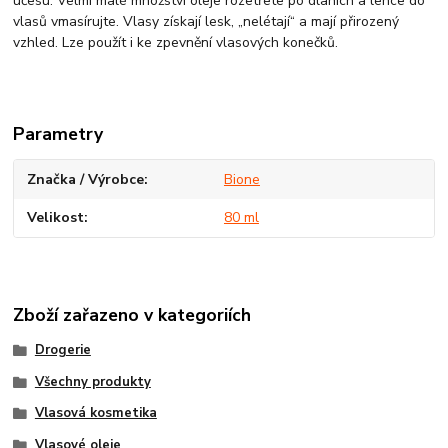
účesu. Velmi malé množství oleje rozetřete po dlaních a lehce do
vlasů vmasírujte. Vlasy získají lesk, „nelétají“ a mají přirozený
vzhled. Lze použít i ke zpevnění vlasových konečků.
Parametry
Značka / Výrobce
Bione
Velikost
80 ml
Zboží zařazeno v kategoriích
Drogerie
Všechny produkty
Vlasová kosmetika
Vlasové oleje