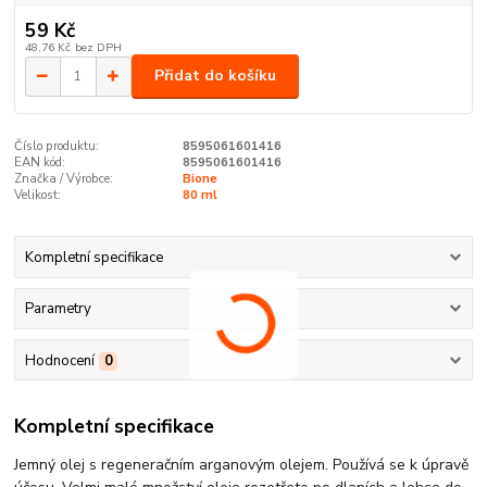
59 Kč
48,76 Kč
bez DPH
Přidat do košíku
Číslo produktu:
8595061601416
EAN kód:
8595061601416
Značka / Výrobce:
Bione
Velikost:
80 ml
Kompletní specifikace
Parametry
Hodnocení
0
Kompletní specifikace
Jemný olej s regeneračním arganovým olejem. Používá se k úpravě