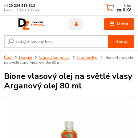
0
ks
+420 224 818 812
za
0 Kč
Po-Pá: 8:00-18:00 hod.
Menu
Hledat
Úvod
Drogerie
Vlasová kosmetika
Vlasové oleje
Bione vlasový olej
na světlé vlasy Arganový olej 80 ml
Bione vlasový olej na světlé vlasy
Arganový olej 80 ml