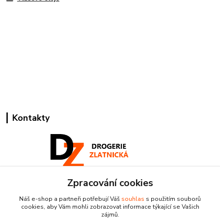
Kontakty
Zpracování cookies
Pracovní doba:
+420 224 818 812
Náš e-shop a partneři potřebují Váš
souhlas
s použitím souborů
Po-Pá: 8:00-18:00 hod.
cookies, aby Vám mohli zobrazovat informace týkající se Vašich
zájmů.