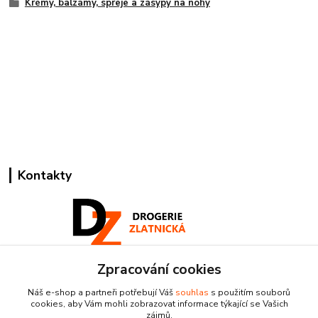
Krémy, balzámy, spreje a zásypy na nohy
Kontakty
Zpracování cookies
Pracovní doba:
+420 224 818 812
Náš e-shop a partneři potřebují Váš
souhlas
s použitím souborů
Po-Pá: 8:00-18:00 hod.
cookies, aby Vám mohli zobrazovat informace týkající se Vašich
zájmů.