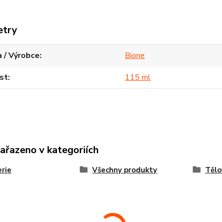
etry
 / Výrobce
Bione
st
115 ml
zařazeno v kategoriích
rie
Všechny produkty
Tělo