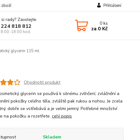
t zboží
Přihlášení
 si rady? Zavolejte.
0
ks
 224 818 812
za
0 Kč
 8:00-18:00 hod.
tický glycerin 115 ml
Ohodnotit produkt
osmetický glycerin se používá k silnému zvlhčení, zvláčnění a
mnění pokožky celého těla, zvláště pak rukou a nohou. Je zcela
ný, dobře se vstřebává a je velmi jemný. Potřebné množství
e na pokožku a rozetřete.
celý popis
tupnost
Skladem