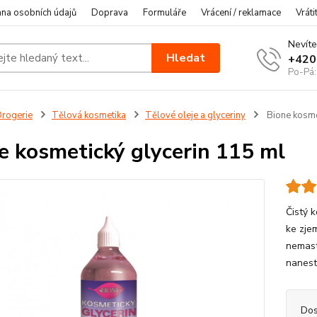
na osobních údajů
Doprava
Formuláře
Vrácení / reklamace
Vráti
Nevíte
Hledat
+420
Po-Pá:
rogerie
Tělová kosmetika
Tělové oleje a glyceriny
Bione kosme
e kosmetický glycerin 115 ml
Čistý k
ke zje
nemast
nanest
Dos