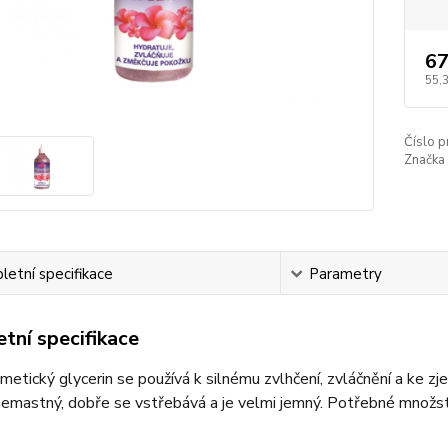
67
55,
Číslo p
Značka 
etní specifikace
Parametry
tní specifikace
metický glycerin se používá k silnému zvlhčení, zvláčnění a ke z
nemastný, dobře se vstřebává a je velmi jemný. Potřebné množst