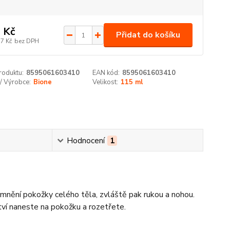
 Kč
Přidat do košíku
37 Kč
bez DPH
roduktu:
8595061603410
EAN kód:
8595061603410
/ Výrobce:
Bione
Velikost:
115 ml
Hodnocení
1
jemnění pokožky celého těla, zvláště pak rukou a nohou.
ví naneste na pokožku a rozetřete.