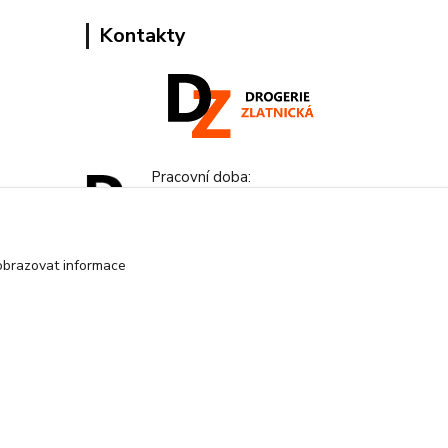
Kontakty
Pracovní doba:
+420 224 818 812
Po-Pá: 8:00-18:00 hod.
obrazovat informace
info@drogeriezlatnicka.cz
Vytvořeno na
Eshop-rychle.cz