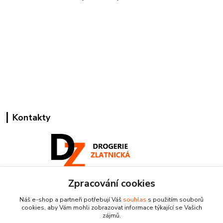
Kontakty
Zpracování cookies
Pracovní doba:
+420 224 818 812
Náš e-shop a partneři potřebují Váš
souhlas
s použitím souborů
Po-Pá: 8:00-18:00 hod.
cookies, aby Vám mohli zobrazovat informace týkající se Vašich
zájmů.