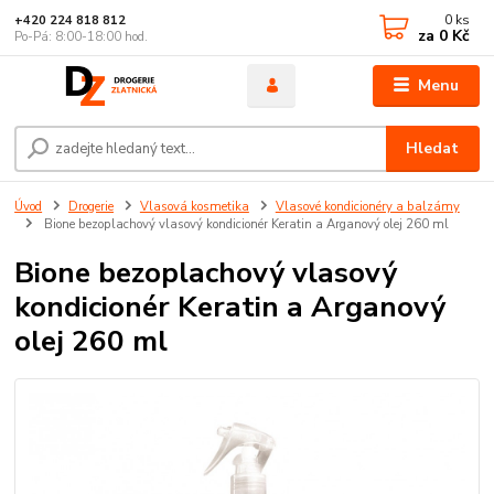
0
ks
+420 224 818 812
za
0 Kč
Po-Pá: 8:00-18:00 hod.
Menu
Hledat
Úvod
Drogerie
Vlasová kosmetika
Vlasové kondicionéry a balzámy
Bione bezoplachový vlasový kondicionér Keratin a Arganový olej 260 ml
Bione bezoplachový vlasový
kondicionér Keratin a Arganový
olej 260 ml