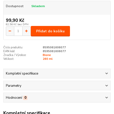
Dostupnost
Skladem
99,90 Kč
82,56 Kč
bez DPH
Přidat do košíku
Číslo produktu:
8595061606077
EAN kód:
8595061606077
Značka / Výrobce:
Bione
Velikost:
260 ml
Kompletní specifikace
Parametry
Hodnocení
0
Kompletní specifikace