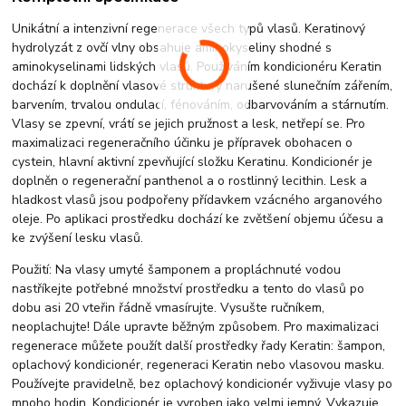
Unikátní a intenzivní regenerace všech typů vlasů. Keratinový
hydrolyzát z ovčí vlny obsahuje aminokyseliny shodné s
aminokyselinami lidských vlasů. Používáním kondicionéru Keratin
dochází k doplnění vlasové struktury narušené slunečním zářením,
barvením, trvalou ondulací, fénováním, odbarvováním a stárnutím.
Vlasy se zpevní, vrátí se jejich pružnost a lesk, netřepí se. Pro
maximalizaci regeneračního účinku je přípravek obohacen o
cystein, hlavní aktivní zpevňující složku Keratinu. Kondicionér je
doplněn o regenerační panthenol a o rostlinný lecithin. Lesk a
hladkost vlasů jsou podpořeny přídavkem vzácného arganového
oleje. Po aplikaci prostředku dochází ke zvětšení objemu účesu a
ke zvýšení lesku vlasů.
Použití: Na vlasy umyté šamponem a propláchnuté vodou
nastříkejte potřebné množství prostředku a tento do vlasů po
dobu asi 20 vteřin řádně vmasírujte. Vysušte ručníkem,
neoplachujte! Dále upravte běžným způsobem. Pro maximalizaci
regenerace můžete použít další prostředky řady Keratin: šampon,
oplachový kondicionér, regeneraci Keratin nebo vlasovou masku.
Používejte pravidelně, bez oplachový kondicionér vyživuje vlasy po
mnoho hodin. Kondicionér je vyroben jako velmi jemný. Vykazuje