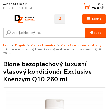
0
ks
+420 224 818 812
za
0 Kč
Po-Pá: 8:00-18:00 hod.
Menu
Hledat
Úvod
Drogerie
Vlasová kosmetika
Vlasové kondicionéry a balzámy
Bione bezoplachový luxusní vlasový kondicionér Exclusive Koenzym Q10
260 ml
Bione bezoplachový luxusní
vlasový kondicionér Exclusive
Koenzym Q10 260 ml