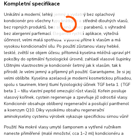
Kompletní specifikace
Unikátní a moderní, lehký, jemný a vydatný bez oplachový
kondicionér pro všechny typy krátkých a středně dlouhých vlasů,
bez ropných produktů, bez silikonů a bez parabenů, s výhradně
bez alergenní parfemací. Elegantní rychlá aplikace, výtečná
účinnost, velmi malá spotřeba. Výborně přilne k vlasům a má
vysokou kondicionační sílu. Po použití zůstanou vlasy hebké,
lesklé, zvětší se objem účesu, přítomná kyselina mléčná upraví pH
pokožky do optimální fyziologické úrovně, zahladí vlasové šupinky.
Užitnými vlastnostmi je kondicionér šetrný jak k vlasům, tak k
přírodě. Je velmi jemný a příjemný při použití. Garantujeme, že si jej
velmi oblíbíte. Kyselina azelaová je moderní kosmetickou přísadou,
spolu s taurinem, který tlumí fyziologický účinek TGF beta 1. (TGF
beta 1 – tělu vlastní peptid omezující růst vlasů). Kofein posiluje
vlasový kořínek, cystein regeneruje a zpevňuje již odrostlé vlasy.
Kondicionér obsahuje oblíbený regenerační a posilující panthenol
a koenzym Q10. Díky vysokému obsahu regenerační
aminokyseliny cysteinu výrobek vykazuje specifickou sirnou vůni!
Použití: Na mokré vlasy umyté šamponem a vytřené ručníkem
naneste přiměřené (malé množství, cca 1–2 ml) kondicionéru a