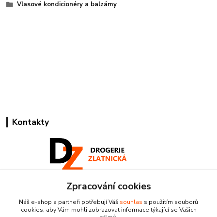
Vlasové kondicionéry a balzámy
Kontakty
Zpracování cookies
Pracovní doba:
+420 224 818 812
Náš e-shop a partneři potřebují Váš
souhlas
s použitím souborů
Po-Pá: 8:00-18:00 hod.
cookies, aby Vám mohli zobrazovat informace týkající se Vašich