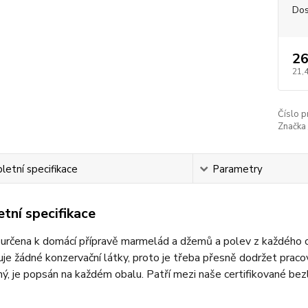
Dos
26
21,
Číslo p
Značka 
etní specifikace
Parametry
tní specifikace
e určena k domácí přípravě marmelád a džemů a polev z každého ov
e žádné konzervační látky, proto je třeba přesně dodržet praco
ý, je popsán na každém obalu. Patří mezi naše certifikované be