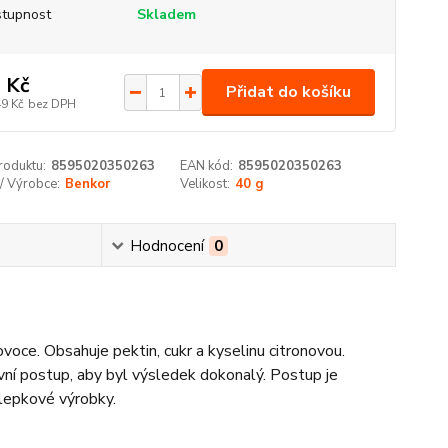
tupnost
Skladem
 Kč
Přidat do košíku
49 Kč
bez DPH
roduktu:
8595020350263
EAN kód:
8595020350263
/ Výrobce:
Benkor
Velikost:
40 g
Hodnocení
0
oce. Obsahuje pektin, cukr a kyselinu citronovou.
vní postup, aby byl výsledek dokonalý. Postup je
zlepkové výrobky.