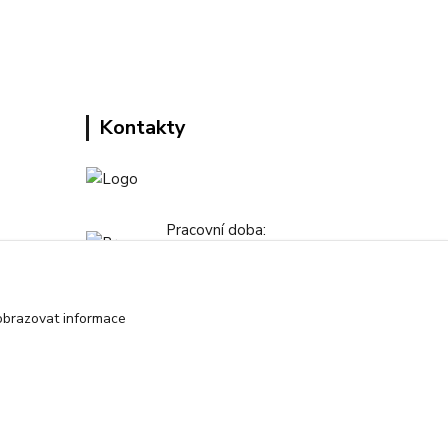
Kontakty
Pracovní doba:
+420 224 818 812
Po-Pá: 8:00-18:00 hod.
obrazovat informace
info@drogeriezlatnicka.cz