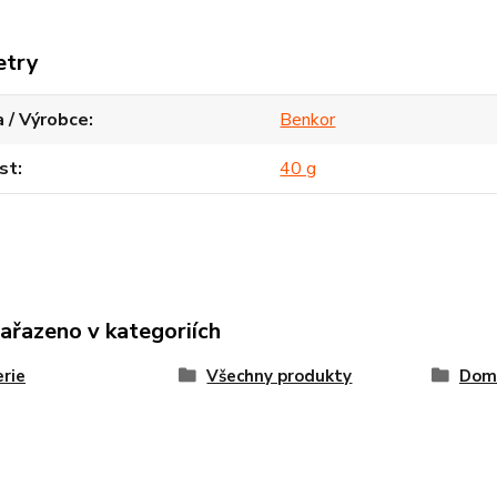
etry
 / Výrobce
Benkor
st
40 g
zařazeno v kategoriích
rie
Všechny produkty
Dom