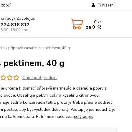
t zboží
Přihlášení
 si rady? Zavolejte.
0
ks
 224 818 812
za
0 Kč
 8:00-18:00 hod.
ka k přípravě zavařenin s pektinem, 40 g
s pektinem, 40 g
Ohodnotit produkt
a je určena k domácí přípravě marmelád a džemů a polev z
o ovoce. Obsahuje pektin, cukr a kyselinu citronovou.
huje žádné konzervační látky, proto je třeba přesně dodržet
ní postup, aby byl výsledek dokonalý. Postup je jednoduchý, je
 na každém obalu. Patří mezi naše ce...
celý popis