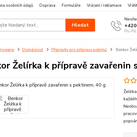
na osobních údajů
Doprava
Formuláře
Vrácení / reklamace
Vráti
Nevíte
Hledat
+420
Po-Pá:
rogerie
Domácnost
Přípravky pro přípravu pokrmů
Benkor Želír
or Želírka k přípravě zavařenin 
Želírk
každéh
Neobsa
pracov
popsán