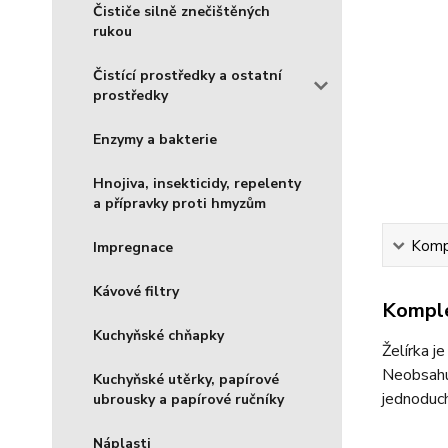
Čističe silně znečištěných
rukou
Čistící prostředky a ostatní
prostředky
Enzymy a bakterie
Hnojiva, insekticidy, repelenty
a přípravky proti hmyzům
Kompl
Impregnace
Kávové filtry
Komple
Kuchyňské chňapky
Želírka j
Neobsahuj
Kuchyňské utěrky, papírové
jednoduch
ubrousky a papírové ručníky
Náplasti