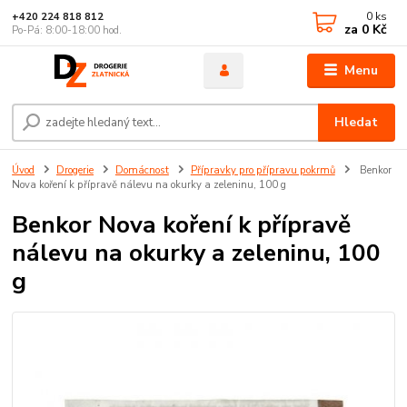
0
ks
+420 224 818 812
za
0 Kč
Po-Pá: 8:00-18:00 hod.
Menu
Hledat
Úvod
Drogerie
Domácnost
Přípravky pro přípravu pokrmů
Benkor
Nova koření k přípravě nálevu na okurky a zeleninu, 100 g
Benkor Nova koření k přípravě
nálevu na okurky a zeleninu, 100
g