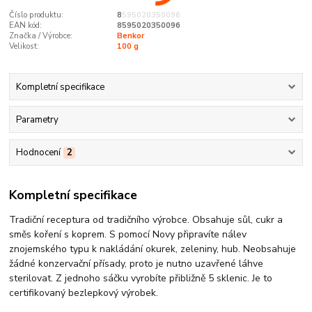
Číslo produktu:
8595020350096
EAN kód:
8595020350096
Značka / Výrobce:
Benkor
Velikost:
100 g
Kompletní specifikace
Parametry
Hodnocení
2
Kompletní specifikace
Tradiční receptura od tradičního výrobce. Obsahuje sůl, cukr a
směs koření s koprem. S pomocí Novy připravíte nálev
znojemského typu k nakládání okurek, zeleniny, hub. Neobsahuje
žádné konzervační přísady, proto je nutno uzavřené láhve
sterilovat. Z jednoho sáčku vyrobíte přibližně 5 sklenic. Je to
certifikovaný bezlepkový výrobek.