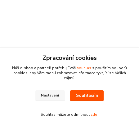
Kontakty
Zpracování cookies
Náš e-shop a partneři potřebují Váš
souhlas
s použitím souborů
cookies, aby Vám mohli zobrazovat informace týkající se Vašich
zájmů.
Pracovní doba:
Souhlasím
Nastavení
+420 224 818 812
Po-Pá: 8:00-18:00 hod.
Souhlas můžete odmítnout
zde
.
info@drogeriezlatnicka.cz