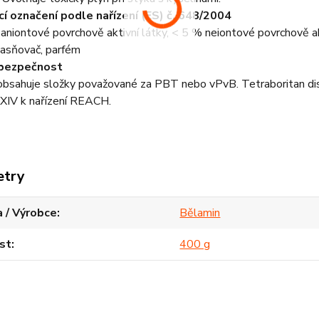
cí označení podle nařízení (ES) č. 648/2004
aniontové povrchově aktivní látky, < 5 % neiontové povrchově aktiv
jasňovač, parfém
ebezpečnost
bsahuje složky považované za PBT nebo vPvB. Tetraboritan dis
. XIV k nařízení REACH.
etry
 / Výrobce
Bělamin
st
400 g