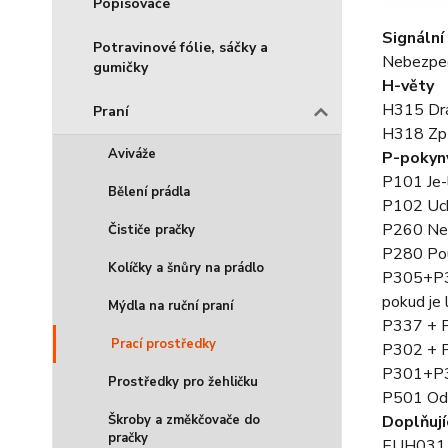
Popisovače
Signální
Potravinové fólie, sáčky a
Nebezpe
gumičky
H-věty
H315 Drá
Praní
H318 Způ
Aviváže
P-pokyn
P101 Je-l
Bělení prádla
P102 Uch
P260 Nev
Čističe pračky
P280 Použ
Kolíčky a šnůry na prádlo
P305+P35
pokud je 
Mýdla na ruční praní
P337 + P
Prací prostředky
P302 + P
P301+P3
Prostředky pro žehličku
P501 Ods
Doplňují
Škroby a změkčovače do
pračky
EUH031 Uv