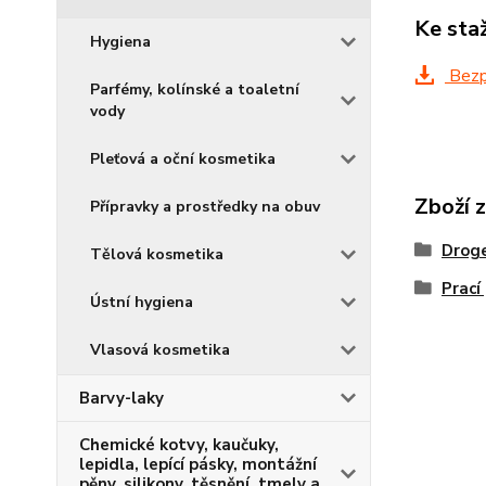
Ke sta
Hygiena
Bezpe
Parfémy, kolínské a toaletní
vody
Pleťová a oční kosmetika
Zboží 
Přípravky a prostředky na obuv
Droge
Tělová kosmetika
Prací
Ústní hygiena
Vlasová kosmetika
Barvy-laky
Chemické kotvy, kaučuky,
lepidla, lepící pásky, montážní
pěny, silikony, těsnění, tmely a