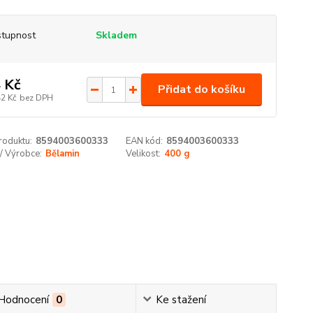
tupnost
Skladem
 Kč
Přidat do košíku
42 Kč
bez DPH
roduktu:
8594003600333
EAN kód:
8594003600333
/ Výrobce:
Bělamin
Velikost:
400 g
Hodnocení
0
Ke stažení