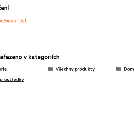
žení
čnostní list
zařazeno v kategoriích
rie
Všechny produkty
Dom
 prostředky