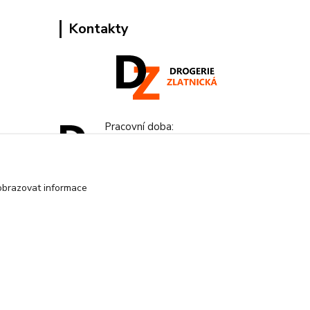
Kontakty
Pracovní doba:
+420 224 818 812
Po-Pá: 8:00-18:00 hod.
obrazovat informace
info@drogeriezlatnicka.cz
Vytvořeno na
Eshop-rychle.cz