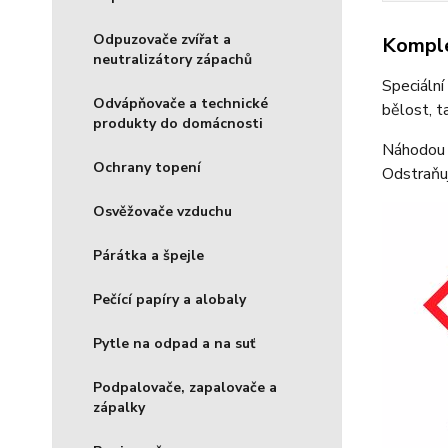
Odpuzovače zvířat a
Komple
neutralizátory zápachů
Speciální
Odvápňovače a technické
bělost, t
produkty do domácnosti
Náhodou 
Ochrany topení
Odstraňuj
Osvěžovače vzduchu
Párátka a špejle
Pečící papíry a alobaly
Pytle na odpad a na suť
Podpalovače, zapalovače a
zápalky