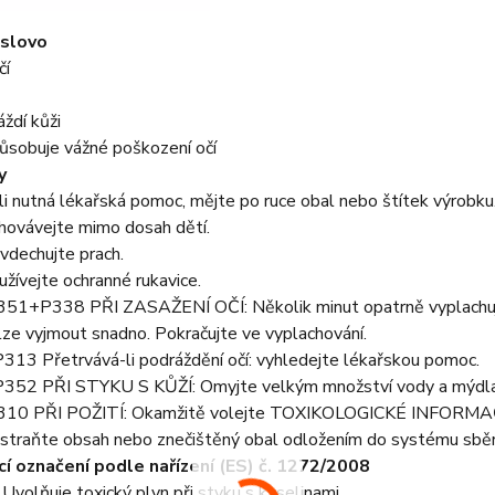
 slovo
čí
ždí kůži
sobuje vážné poškození očí
y
i nutná lékařská pomoc, mějte po ruce obal nebo štítek výrobku
ovávejte mimo dosah dětí.
dechujte prach.
ívejte ochranné rukavice.
1+P338 PŘI ZASAŽENÍ OČÍ: Několik minut opatrně vyplachujte 
lze vyjmout snadno. Pokračujte ve vyplachování.
313 Přetrvává-li podráždění očí: vyhledejte lékařskou pomoc.
352 PŘI STYKU S KŮŽÍ: Omyjte velkým množství vody a mýdla
10 PŘI POŽITÍ: Okamžitě volejte TOXIKOLOGICKÉ INFORMA
traňte obsah nebo znečištěný obal odložením do systému sbě
cí označení podle nařízení (ES) č. 1272/2008
olňuje toxický plyn při styku s kyselinami.