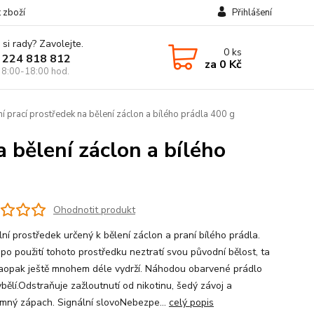
t zboží
Přihlášení
 si rady? Zavolejte.
0
ks
 224 818 812
za
0 Kč
 8:00-18:00 hod.
í prací prostředek na bělení záclon a bílého prádla 400 g
a bělení záclon a bílého
Ohodnotit produkt
ní prostředek určený k bělení záclon a praní bílého prádla.
 po použití tohoto prostředku neztratí svou původní bělost, ta
aopak ještě mnohem déle vydrží. Náhodou obarvené prádlo
bělí.Odstraňuje zažloutnutí od nikotinu, šedý závoj a
emný zápach. Signální slovoNebezpe...
celý popis