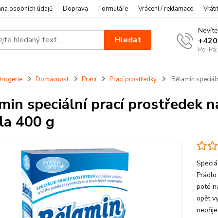
na osobních údajů
Doprava
Formuláře
Vrácení / reklamace
Vráti
Nevíte
Hledat
+420
Po-Pá:
rogerie
Domácnost
Praní
Prací prostředky
Bělamin speciáln
min speciální prací prostředek n
la 400 g
Speciál
Prádlo
poté n
opět vy
nepříj