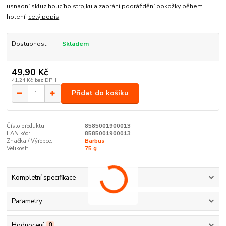
usnadní skluz holicího strojku a zabrání podráždění pokožky během
holení.
celý popis
Dostupnost
Skladem
49,90 Kč
41,24 Kč
bez DPH
Přidat do košíku
Číslo produktu:
8585001900013
EAN kód:
8585001900013
Značka / Výrobce:
Barbus
Velikost:
75 g
Kompletní specifikace
Parametry
Hodnocení
0