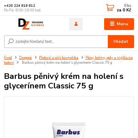
0
ks
+420 224 818 812
za
0 Kč
Po-Pá: 8:00-18:00 hod.
Menu
Hledat
Úvod
Drogerie
Pleťová a oční kosmetika
Pěny, krémy, gely a mýdla na
holení
Barbus pěnivý krém na holení s glycerínem Classic 75 g
Barbus pěnivý krém na holení s
glycerínem Classic 75 g