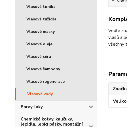
Kompl
Vlasová tonika
Komple
Vlasová tužidla
Vedle zna
Vlasové masky
vlasů a p
všechny t
Vlasové oleje
Vlasová séra
Vlasové šampony
Param
Vlasové regenerace
Značka
Vlasové vody
Veliko
Barvy-laky
Chemické kotvy, kaučuky,
lepidla, lepící pásky, montážní