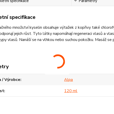
etní specifikace
Parametry
tní specifikace
čného množství kyselin obsahuje výtažek z kopřivy také chlorofyl,
odporují jejich růst. Tyto látky napomáhají regeneraci vlasů a v
ypy vlasů. Nanáší se na vlhkou nebo suchou pokožku. Masáž se p
etry
 / Výrobce
Alpa
st
120 ml