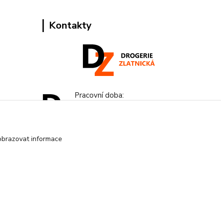
Kontakty
Pracovní doba:
+420 224 818 812
Po-Pá: 8:00-18:00 hod.
obrazovat informace
info@drogeriezlatnicka.cz
Vytvořeno na
Eshop-rychle.cz