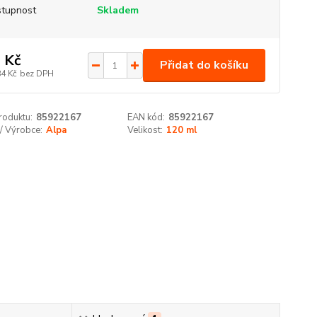
tupnost
Skladem
 Kč
Přidat do košíku
84 Kč
bez DPH
roduktu:
85922167
EAN kód:
85922167
/ Výrobce:
Alpa
Velikost:
120 ml