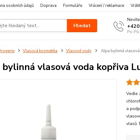
na osobních údajů
Doprava
Formuláře
Vrácení / reklamace
Vráti
Nevíte
Hledat
+420
Po-Pá:
rogerie
Vlasová kosmetika
Vlasové vody
Alpa bylinná vlasová
 bylinná vlasová voda kopřiva 
Vedle 
chlorof
a podpo
vlasov
vlasů.