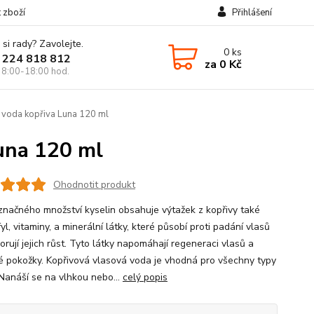
t zboží
Přihlášení
 si rady? Zavolejte.
0
ks
 224 818 812
za
0 Kč
 8:00-18:00 hod.
 voda kopřiva Luna 120 ml
Luna 120 ml
Ohodnotit produkt
značného množství kyselin obsahuje výtažek z kopřivy také
yl, vitaminy, a minerální látky, které působí proti padání vlasů
rují jejich růst. Tyto látky napomáhají regeneraci vlasů a
é pokožky. Kopřivová vlasová voda je vhodná pro všechny typy
 Nanáší se na vlhkou nebo...
celý popis