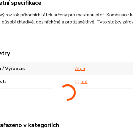
tní specifikace
ý roztok přírodních látek určený pro mastnou pleť. Kombinace kaf
 působí chladivě, dezinfekčně a protizánětlivě. Tyto složky záro
etry
 / Výrobce
Alpa
st
60 ml
zařazeno v kategoriích