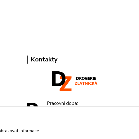
Kontakty
Pracovní doba:
+420 224 818 812
Po-Pá: 8:00-18:00 hod.
obrazovat informace
info@drogeriezlatnicka.cz