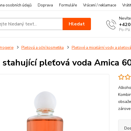
na osobních údajů
Doprava
Formuláře
Vrácení / reklamace
Vráti
Nevíte
Hledat
+420
Po-Pá:
rogerie
Pleťová a oční kosmetika
Pleťové a micelární vody a pleťová
 stahující pleťová voda Amica 6
Alkoho
Kombin
obsažen
zárove
Dos