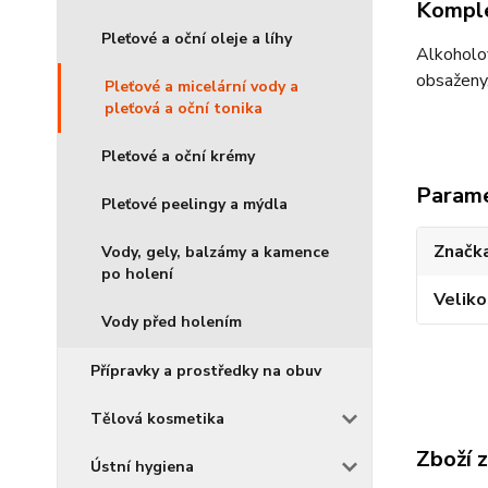
Komple
Pleťové a oční oleje a líhy
Alkoholov
obsaženy,
Pleťové a micelární vody a
pleťová a oční tonika
Pleťové a oční krémy
Param
Pleťové peelingy a mýdla
Značka
Vody, gely, balzámy a kamence
po holení
Veliko
Vody před holením
Přípravky a prostředky na obuv
Tělová kosmetika
Zboží 
Ústní hygiena