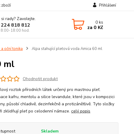
t zboží
Přihlášení
 si rady? Zavolejte.
0
ks
 224 818 812
za
0 Kč
 8:00-18:00 hod.
 a oční tonika
Alpa stahující pleťová voda Amica 60 ml
0 ml
Ohodnotit produkt
lový roztok přírodních látek určený pro mastnou pleť.
ace kafru, mentolu a silice levandule, které jsou v kompozici
y, působí chladivě, dezinfekčně a protizánětlivě. Tyto složky
ň zklidňují pleť po celodenní námaze.
celý popis
tupnost
Skladem