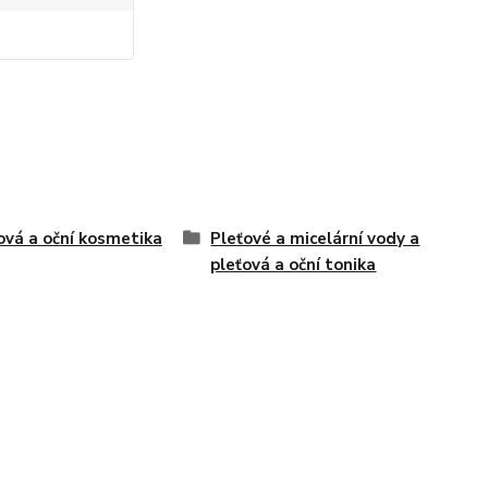
ová a oční kosmetika
Pleťové a micelární vody a
pleťová a oční tonika