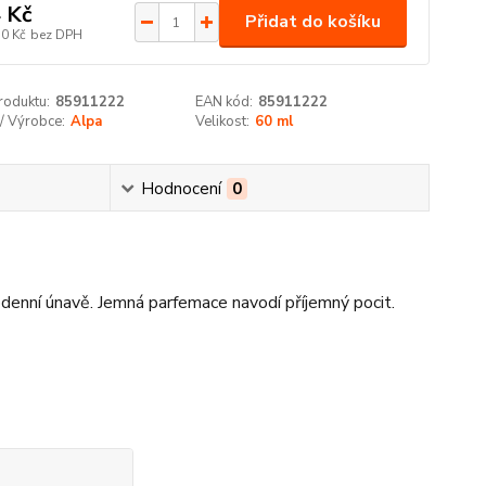
 Kč
Přidat do košíku
10 Kč
bez DPH
roduktu:
85911222
EAN kód:
85911222
/ Výrobce:
Alpa
Velikost:
60 ml
Hodnocení
0
odenní únavě. Jemná parfemace navodí příjemný pocit.