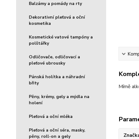
Balzámy a pomády na rty
Dekorativní pleťová a oční
kosmetika
Kosmetické vatové tampóny a
polštářky
Kompl
Odličovače, odličovací a
pleťové ubrousky
Komple
Pánská holítka a náhradní
břity
Mírně alk
Pěny, krémy, gely a mýdla na
holení
Pleťová a oční mléka
Param
Pleťová a oční séra, masky,
Značka
pěny, roll-on a gely