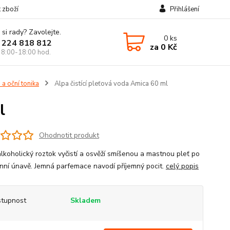
t zboží
Přihlášení
 si rady? Zavolejte.
0
ks
 224 818 812
za
0 Kč
 8:00-18:00 hod.
 a oční tonika
Alpa čistící pleťová voda Amica 60 ml
l
Ohodnotit produkt
alkoholický roztok vyčistí a osvěží smíšenou a mastnou pleť po
nní únavě. Jemná parfemace navodí příjemný pocit.
celý popis
tupnost
Skladem