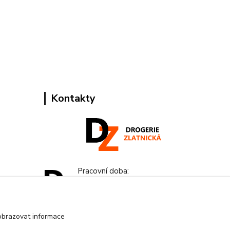
Kontakty
Pracovní doba:
+420 224 818 812
Po-Pá: 8:00-18:00 hod.
obrazovat informace
info@drogeriezlatnicka.cz