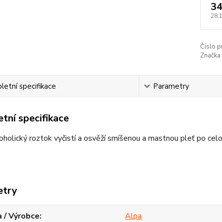
34
28,
Číslo p
Značka 
etní specifikace
Parametry
tní specifikace
oholický roztok vyčistí a osvěží smíšenou a mastnou pleť po cel
etry
 / Výrobce
Alpa