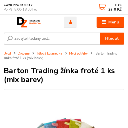
0
ks
+420 224 818 812
za
0 Kč
Po-Pá: 8:00-18:00 hod.
Menu
Hledat
Úvod
Drogerie
Tělová kosmetika
Mycí potřeby
Barton Trading
žínka froté 1 ks (mix barev)
Barton Trading žínka froté 1 ks
(mix barev)